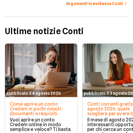
Argomenti in evidenza Conti
Ultime notizie Conti
pubblicato il 4 agosto 2026
pubblicato il 3 agosto 2
Come aprire un conto
Conti correnti gratis
Credem in pochi minuti:
agosto 2026: quale
documenti e requisiti
scegliere per avere i
e cashback?
Vuoi aprire un conto
Il mese di agosto 20
Credem online in modo
interessanti opport
semplice e veloce? Ti basta
per chi cerca un con