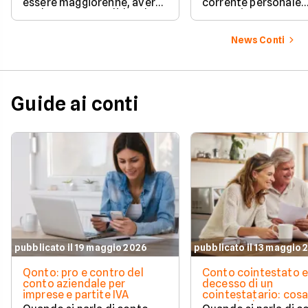
essere maggiorenne, avere
corrente personale
un documento valido o lo
conveniente e a zer
SPID e preparare pochi dati
personali per completare
News Conti
l'attivazione in pochissimi
minuti. Scopri subito tutti i
requisiti e i passaggi
necessari per iniziare!
Guide ai conti
pubblicato il 19 maggio 2026
pubblicato il 13 maggio 
Qonto: pro e contro del
Conto cointestato 
conto aziendale per
decesso di un
imprese e partite IVA
cointestatario: cos
succede davvero tr