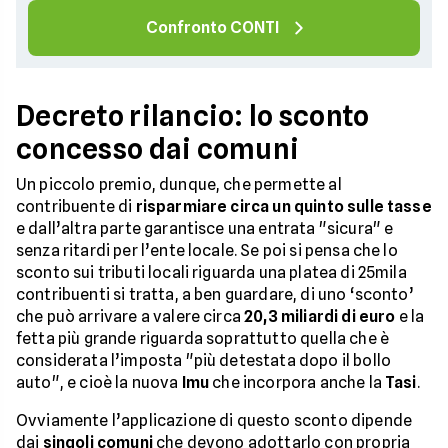
Confronto CONTI
Decreto rilancio: lo sconto
concesso dai comuni
Un piccolo premio, dunque, che permette al
contribuente di
risparmiare circa un quinto sulle
tasse
e dall’altra parte garantisce una entrata "sicura" e
senza ritardi per l’ente locale. Se poi si pensa che lo
sconto sui tributi locali riguarda una platea di 25mila
contribuenti si tratta, a ben guardare, di uno ‘sconto’
che può arrivare a valere circa
20,3 miliardi di euro
e la
fetta più grande riguarda soprattutto quella che è
considerata l’imposta "più detestata dopo il bollo
auto", e cioè la nuova
Imu
che incorpora anche la
Tasi
.
Ovviamente l’applicazione di questo sconto dipende
dai
singoli comuni
che devono adottarlo con propria