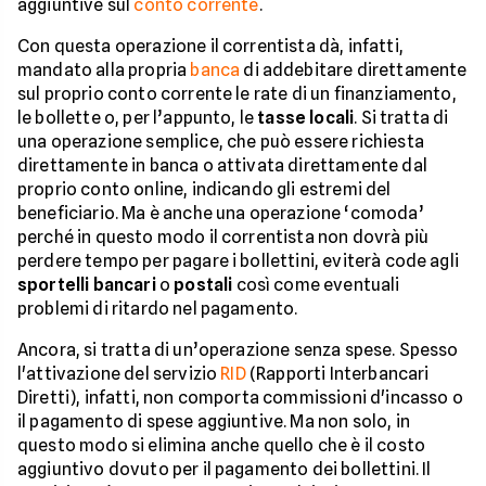
aggiuntive sul
conto corrente
.
Con questa operazione il correntista dà, infatti,
mandato alla propria
banca
di addebitare direttamente
sul proprio conto corrente le rate di un finanziamento,
le bollette o, per l’appunto, le
tasse locali
. Si tratta di
una operazione semplice, che può essere richiesta
direttamente in banca o attivata direttamente dal
proprio conto online, indicando gli estremi del
beneficiario. Ma è anche una operazione ‘comoda’
perché in questo modo il correntista non dovrà più
perdere tempo per pagare i bollettini, eviterà code agli
sportelli bancari
o
postali
così come eventuali
problemi di ritardo nel pagamento.
Ancora, si tratta di un’operazione senza spese. Spesso
l'attivazione del servizio
RID
(Rapporti Interbancari
Diretti), infatti, non comporta commissioni d'incasso o
il pagamento di spese aggiuntive. Ma non solo, in
questo modo si elimina anche quello che è il costo
aggiuntivo dovuto per il pagamento dei bollettini. Il