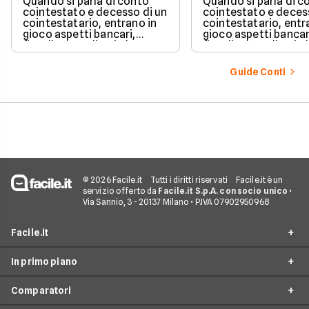
Quando si parla di conto
Quando si parla di c
blocchi, quote e
cointestato e decesso di un
cointestato e deces
successione
cointestatario, entrano in
cointestatario, entr
gioco aspetti bancari,
gioco aspetti bancar
fiscali ed ereditari che
fiscali ed ereditari c
spesso generano
spesso generano
confusione.
confusione.
Guide Conti
© 2026 Facile.it
Tutti i diritti riservati
Facile.it è un
servizio offerto da
Facile.it S.p.A. con socio unico
•
Via Sannio, 3 - 20137 Milano • P.IVA 07902950968
Facile.it
In primo piano
Assicurazioni
Comparatori
Prestiti
Conto Online