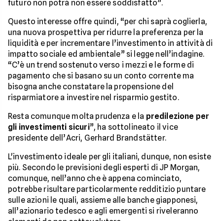
futuro non potrà non essere soddisfatto”.
Questo interesse offre quindi, “per chi saprà coglierla,
una nuova prospettiva per ridurre la preferenza per la
liquidità e per incrementare l’investimento in attività di
impatto sociale ed ambientale” si legge nell’indagine.
“C’è un trend sostenuto verso i mezzi e le forme di
pagamento che si basano su un conto corrente ma
bisogna anche constatare la propensione del
risparmiatore a investire nel risparmio gestito.
Resta comunque molta prudenza e la
predilezione per
gli investimenti sicuri
”, ha sottolineato il vice
presidente dell’Acri, Gerhard Brandstätter.
L'investimento ideale per gli italiani, dunque, non esiste
più. Secondo le previsioni degli esperti di JP Morgan,
comunque, nell’anno che è appena cominciato,
potrebbe risultare particolarmente redditizio puntare
sulle azioni le quali, assieme alle banche giapponesi,
all’azionario tedesco e agli emergenti si riveleranno