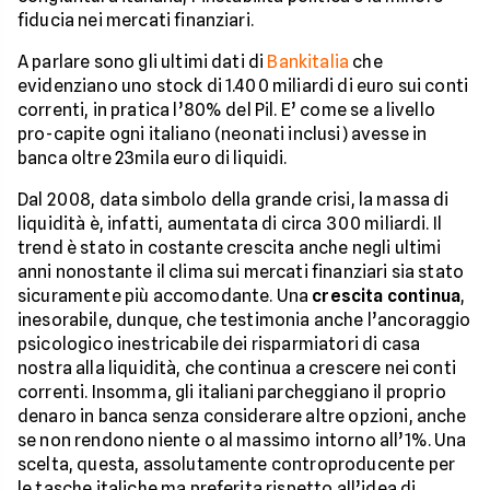
fiducia nei mercati finanziari.
A parlare sono gli ultimi dati di
Bankitalia
che
evidenziano uno stock di 1.400 miliardi di euro sui conti
correnti, in pratica l’80% del Pil. E’ come se a livello
pro-capite ogni italiano (neonati inclusi) avesse in
banca oltre 23mila euro di liquidi.
Dal 2008, data simbolo della grande crisi, la massa di
liquidità è, infatti, aumentata di circa 300 miliardi. Il
trend è stato in costante crescita anche negli ultimi
anni nonostante il clima sui mercati finanziari sia stato
sicuramente più accomodante. Una
crescita continua
,
inesorabile, dunque, che testimonia anche l’ancoraggio
psicologico inestricabile dei risparmiatori di casa
nostra alla liquidità, che continua a crescere nei conti
correnti. Insomma, gli italiani parcheggiano il proprio
denaro in banca senza considerare altre opzioni, anche
se non rendono niente o al massimo intorno all’1%. Una
scelta, questa, assolutamente controproducente per
le tasche italiche ma preferita rispetto all’idea di