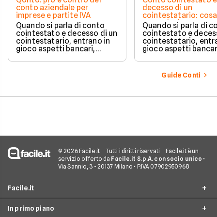
conto aziendale per
decesso di un
imprese e partite IVA
cointestatario: cos
succede davvero tr
Quando si parla di conto
Quando si parla di c
blocchi, quote e
cointestato e decesso di un
cointestato e deces
successione
cointestatario, entrano in
cointestatario, entr
gioco aspetti bancari,
gioco aspetti bancar
fiscali ed ereditari che
fiscali ed ereditari c
spesso generano
spesso generano
confusione.
confusione.
Guide Conti
© 2026 Facile.it
Tutti i diritti riservati
Facile.it è un
servizio offerto da
Facile.it S.p.A. con socio unico
•
Via Sannio, 3 - 20137 Milano • P.IVA 07902950968
Facile.it
In primo piano
Assicurazioni