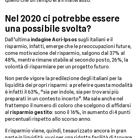
quello che un tempo era il materasso.
Nel 2020 ci potrebbe essere
una possibile svolta?
Dall’ultima
indagine Acri-Ipsos
sugli italiani e il
risparmio, infatti, emerge che le preoccupazioni future,
come motivazione del risparmio, salgono dal 37% al
48%, mentre rimane stabile al secondo posto, 26%, la
volontà di risparmiare per un progetto futuro.
Non perde vigore la predilezione degli italiani per la
liquidità dei propri risparmi: a preferire questa modalità
è infatti il 63%, “sia per indole, sia per trovarsi più
preparati in un contesto incerto”. Ma sale anche nel
frattempo il numero di coloro che scelgono di affidarsi
al
risparmio gestito
: sono il 16%, in aumento di 4 punti
percentuali rispetto allo scorso anno.
Il risparmio viene, quindi, tesaurizzato ancora in gran
parte in liquidità, vuoi per una ridotta facilità di trovare