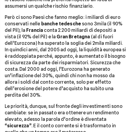
assumersi un qualche rischio finanziario.
Però ci sono Paesi che fanno meglio: i miliardi di euro
conservati nelle
banche tedesche
sono 3mila (il 90%
del Pil); la
Francia
conta 2.200 miliardi di depositi a
vista (il 92% del Pil) e la
Gran Bretagna
(al di fuori
dell’Eurozona) ha superato la soglia dei 2mila miliardi.
In quindici anni, dal 2005 ad oggi, la liquidità europea si
è raddoppiata perché, appunto, è aumentato il bisogno
di sicurezza da parte dei risparmiatori. Sicurezza che
costa. Dal 2000 ad oggi, l’Eurozona ha generato
un’inflazione del 30%, quindi chi non ha mosso da
allora i soldi dal conto corrente, solo per effetto
dell’erosione del potere d’acquisto ha subito una
perdita del 30%.
Le priorità, dunque, sul fronte degli investimenti sono
cambiate: se in passato era ottenere un rendimento
elevato, adesso la parola d’ordine è diventata
“
sicurezza
”. E il conto corrente si è trasformato in