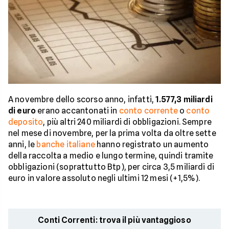
A novembre dello scorso anno, infatti,
1.577,3 miliardi
di euro
erano accantonati in
conto corrente
o
conto
deposito
, più altri 240 miliardi di obbligazioni. Sempre
nel mese di novembre, per la prima volta da oltre sette
anni, le
banche italiane
hanno registrato un aumento
della raccolta a medio e lungo termine, quindi tramite
obbligazioni (soprattutto Btp), per circa 3,5 miliardi di
euro in valore assoluto negli ultimi 12 mesi (+1,5%).
Conti Correnti: trova il più vantaggioso