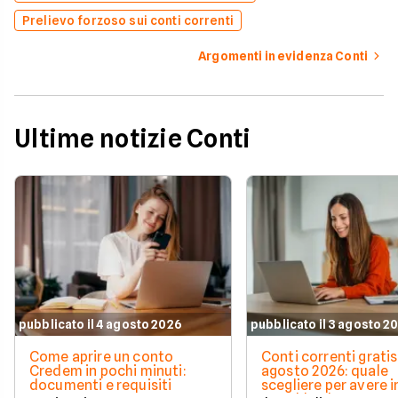
Prelievo forzoso sui conti correnti
Argomenti in evidenza Conti
Ultime notizie Conti
pubblicato il 4 agosto 2026
pubblicato il 3 agosto 2
Come aprire un conto
Conti correnti gratis
Credem in pochi minuti:
agosto 2026: quale
documenti e requisiti
scegliere per avere i