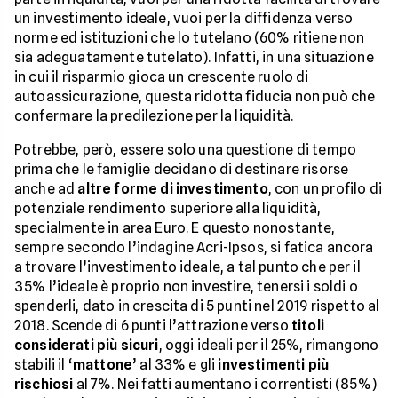
un investimento ideale, vuoi per la diffidenza verso
norme ed istituzioni che lo tutelano (60% ritiene non
sia adeguatamente tutelato). Infatti, in una situazione
in cui il risparmio gioca un crescente ruolo di
autoassicurazione, questa ridotta fiducia non può che
confermare la predilezione per la liquidità.
Potrebbe, però, essere solo una questione di tempo
prima che le famiglie decidano di destinare risorse
anche ad
altre forme di investimento
, con un profilo di
potenziale rendimento superiore alla liquidità,
specialmente in area Euro. E questo nonostante,
sempre secondo l’indagine Acri-Ipsos, si fatica ancora
a trovare l’investimento ideale, a tal punto che per il
35% l’ideale è proprio non investire, tenersi i soldi o
spenderli, dato in crescita di 5 punti nel 2019 rispetto al
2018. Scende di 6 punti l’attrazione verso
titoli
considerati più sicuri
, oggi ideali per il 25%, rimangono
stabili il ‘
mattone
’ al 33% e gli
investimenti più
rischiosi
al 7%. Nei fatti aumentano i correntisti (85%)