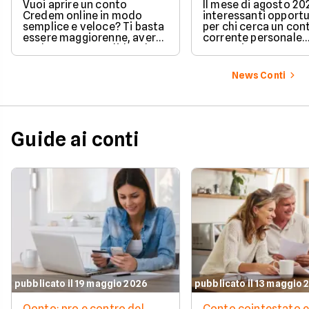
e cashback?
Vuoi aprire un conto
Il mese di agosto 20
Credem online in modo
interessanti opport
semplice e veloce? Ti basta
per chi cerca un con
essere maggiorenne, avere
corrente personale
un documento valido o lo
conveniente e a zer
SPID e preparare pochi dati
personali per completare
News Conti
l'attivazione in pochissimi
minuti. Scopri subito tutti i
requisiti e i passaggi
necessari per iniziare!
Guide ai conti
pubblicato il 19 maggio 2026
pubblicato il 13 maggio 
Qonto: pro e contro del
Conto cointestato 