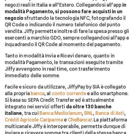
negozi reali in Italia e all’Estero. Collegandosi all’app
in
modalità Pagamento, si possono fare acquisti in un
negozio
sfruttando la tecnologia NFC, fotografando il
QR Code o indicando il numero telefonico del punto
vendita. Jiffy permette inoltre di fare la spesa presso gli
esercenti a marchio GDO, sempre collegandosi all’app e
inquadrando il QR Code al momento del pagamento.
Tanto in modalità Invia e Ricevi denaro, quanto in
modalità Pagamento, le transazioni eseguite tramite
Jiffy avvengono in real time, con trasferimento
immediato delle somme.
Facile e sicuro da utilizzare, JiffyPay by SIA è collegato
alla propria
banca
, al
conto corrente
e allo smartphone.
Si basa su SEPA Credit Transfer ed è attualmente
integrato nei servizi offerti
da oltre 130 banche
italiane
, tra cui
Banca Mediolanum
,
BNL
,
Banca di Asti
,
Crédit Agricole Cariparma
e
CheBanca!
. La piattaforma
multicanale Jiffy è interoperabile, permette dunque di
inviare e ricevere somme tra clienti della stessa banca