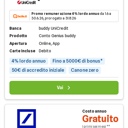
Promo remunerazione 4% lordo annuo
da 1.6 a
30.6.26, prorogato a 31.8.26
Banca
buddy UniCredit
Prodotto
Conto Genius buddy
Apertura
Online, App
Carte incluse
Debito
4% lordo annuo
Fino a 5000€ di bonus*
50€ di accredito iniziale
Canone zero
Vai
Costo annuo
Gratuito
I primi sei mesi **