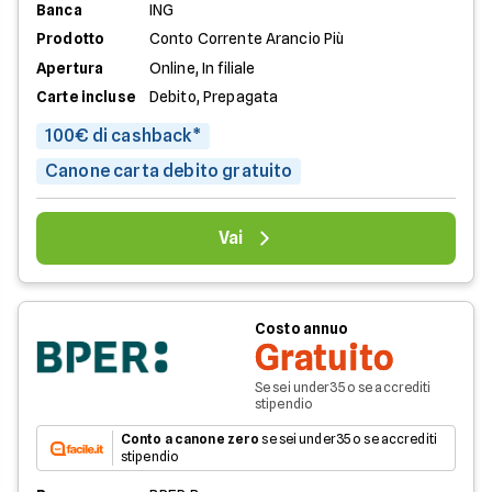
Banca
ING
Prodotto
Conto Corrente Arancio Più
Apertura
Online, In filiale
Carte incluse
Debito, Prepagata
100€ di cashback*
Canone carta debito gratuito
Vai
Costo annuo
Gratuito
Se sei under35 o se accrediti
stipendio
Conto a canone zero
se sei under35 o se accrediti
stipendio