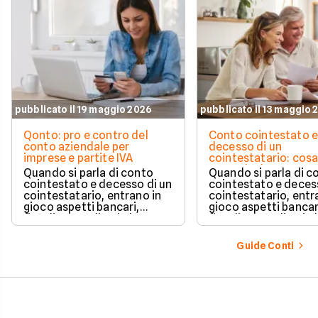
pubblicato il 19 maggio 2026
pubblicato il 13 maggio 
Qonto: pro e contro del
Conto cointestato 
conto aziendale per
decesso di un
imprese e partite IVA
cointestatario: cos
succede davvero tr
Quando si parla di conto
Quando si parla di c
blocchi, quote e
cointestato e decesso di un
cointestato e deces
successione
cointestatario, entrano in
cointestatario, entr
gioco aspetti bancari,
gioco aspetti bancar
fiscali ed ereditari che
fiscali ed ereditari c
spesso generano
spesso generano
confusione.
confusione.
Guide Conti