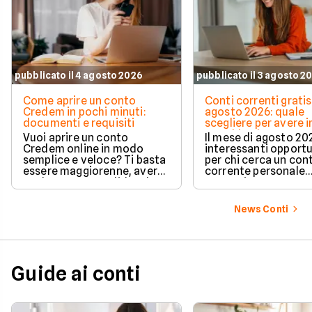
pubblicato il 4 agosto 2026
pubblicato il 3 agosto 2
Come aprire un conto
Conti correnti gratis
Credem in pochi minuti:
agosto 2026: quale
documenti e requisiti
scegliere per avere i
e cashback?
Vuoi aprire un conto
Il mese di agosto 20
Credem online in modo
interessanti opport
semplice e veloce? Ti basta
per chi cerca un con
essere maggiorenne, avere
corrente personale
un documento valido o lo
conveniente e a zer
SPID e preparare pochi dati
personali per completare
News Conti
l'attivazione in pochissimi
minuti. Scopri subito tutti i
requisiti e i passaggi
necessari per iniziare!
Guide ai conti