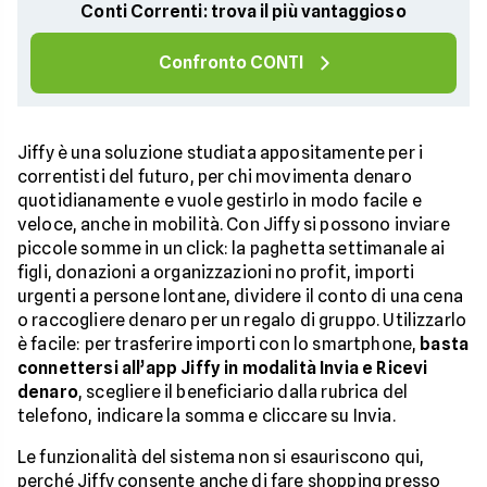
Conti Correnti: trova il più vantaggioso
Confronto CONTI
Jiffy è una soluzione studiata appositamente per i
correntisti del futuro, per chi movimenta denaro
quotidianamente e vuole gestirlo in modo facile e
veloce, anche in mobilità. Con Jiffy si possono inviare
piccole somme in un click: la paghetta settimanale ai
figli, donazioni a organizzazioni no profit, importi
urgenti a persone lontane, dividere il conto di una cena
o raccogliere denaro per un regalo di gruppo. Utilizzarlo
è facile: per trasferire importi con lo smartphone,
basta
connettersi all’app Jiffy in modalità Invia e Ricevi
denaro
, scegliere il beneficiario dalla rubrica del
telefono, indicare la somma e cliccare su Invia.
Le funzionalità del sistema non si esauriscono qui,
perché Jiffy consente anche di fare shopping presso