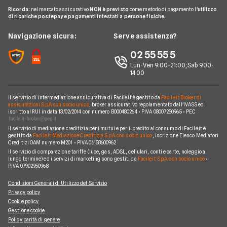
N26
Glossario Conti
Carta conto
Ricorda:
nel mercato assicurativo
NON è previsto
come metodo di pagamento l'
utilizzo
Hello Bank!
News
Revolut
di ricariche postepay e pagamenti intestati a persone fisiche.
Notizie Conti
Piattaforme di Trading
Webank
Chi siamo
Navigazione sicura:
Serve assistenza?
Argomenti in evidenza Conti
YouBanking
Perché scegliere Facile.it
02 55 55 5
Prodotti Conti
Fineco
Contatti
Lun-Ven 9:00-21:00; Sab 9.00-
14.00
Banche e finanziarie
Mappa del sito
Il servizio di intermediazione assicurativa di Facile.it è gestito da
Facile.it Broker di
assicurazioni S.p.A. con socio unico
, broker assicurativo regolamentato dall'IVASS ed
iscritto al RUI in data 13/02/2014 con numero B000480264 • P.IVA 08007250965 • PEC
Il servizio di mediazione creditizia per i mutui e per il credito al consumo di Facile.it è
gestito da
Facile.it Mediazione Creditizia S.p.A. con socio unico
, iscrizione Elenco Mediatori
Creditizi OAM numero M201 • P.IVA 06158600962
Il servizio di comparazione tariffe (luce, gas, ADSL, cellulari, conti e carte, noleggio a
lungo termine) ed i servizi di marketing sono gestiti da
Facile.it S.p.A. con socio unico
•
P.IVA 07902950968
Condizioni Generali di Utilizzo del Servizio
Privacy policy
Cookie policy
Gestione cookie
Policy parità di genere