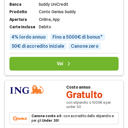
Banca
buddy UniCredit
Prodotto
Conto Genius buddy
Apertura
Online, App
Carte incluse
Debito
4% lordo annuo
Fino a 5000€ di bonus*
50€ di accredito iniziale
Canone zero
Vai
Costo annuo
Gratuito
con stipendio o 1000€ e per
under 30
Canone conto a 0
: con accredito dello stipendio e
per gli
Under 30!