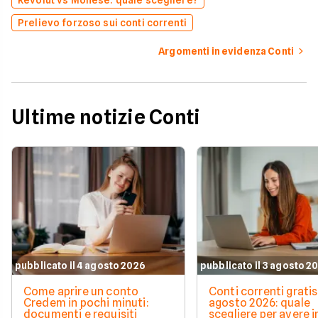
Prelievo forzoso sui conti correnti
Argomenti in evidenza Conti
Ultime notizie Conti
pubblicato il 4 agosto 2026
pubblicato il 3 agosto 2
Come aprire un conto
Conti correnti gratis
Credem in pochi minuti:
agosto 2026: quale
documenti e requisiti
scegliere per avere i