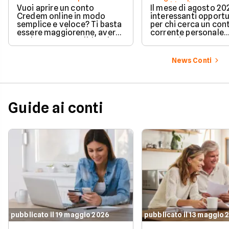
e cashback?
Vuoi aprire un conto
Il mese di agosto 20
Credem online in modo
interessanti opport
semplice e veloce? Ti basta
per chi cerca un con
essere maggiorenne, avere
corrente personale
un documento valido o lo
conveniente e a zer
SPID e preparare pochi dati
personali per completare
News Conti
l'attivazione in pochissimi
minuti. Scopri subito tutti i
requisiti e i passaggi
necessari per iniziare!
Guide ai conti
pubblicato il 19 maggio 2026
pubblicato il 13 maggio 