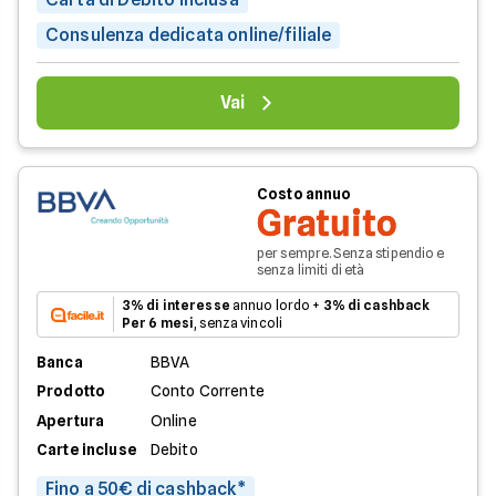
Consulenza dedicata online/filiale
Vai
Costo annuo
Gratuito
per sempre. Senza stipendio e
senza limiti di età
3% di interesse
annuo lordo +
3% di cashback
Per 6 mesi
, senza vincoli
Banca
BBVA
Prodotto
Conto Corrente
Apertura
Online
Carte incluse
Debito
Fino a 50€ di cashback*