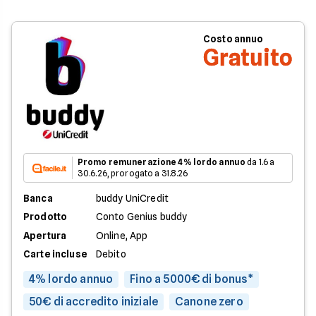
Costo annuo
Gratuito
Promo remunerazione 4% lordo annuo
da 1.6 a
30.6.26, prorogato a 31.8.26
Banca
buddy UniCredit
Prodotto
Conto Genius buddy
Apertura
Online, App
Carte incluse
Debito
4% lordo annuo
Fino a 5000€ di bonus*
50€ di accredito iniziale
Canone zero