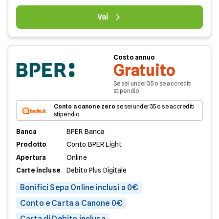
Vai
Costo annuo
Gratuito
Se sei under35 o se accrediti
stipendio
Conto a canone zero
se sei under35 o se accrediti
stipendio
Banca
BPER Banca
Prodotto
Conto BPER Light
Apertura
Online
Carte incluse
Debito Plus Digitale
Bonifici Sepa Online inclusi a 0€
Conto e Carta a Canone 0€
Carta di Debito inclusa