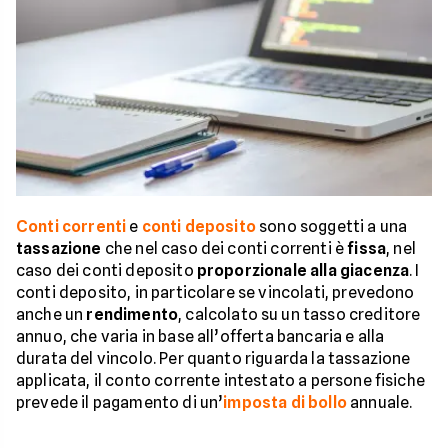
Conti correnti
e
conti deposito
sono soggetti a una
tassazione
che nel caso dei conti correnti è
fissa
, nel
caso dei conti deposito
proporzionale alla giacenza
. I
conti deposito, in particolare se vincolati, prevedono
anche un
rendimento
, calcolato su un tasso creditore
annuo, che varia in base all’offerta bancaria e alla
durata del vincolo. Per quanto riguarda la tassazione
applicata, il conto corrente intestato a persone fisiche
prevede il pagamento di un’
imposta di bollo
annuale.