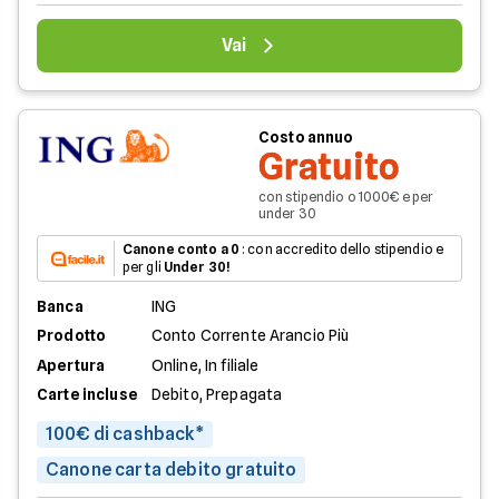
Vai
Costo annuo
Gratuito
con stipendio o 1000€ e per
under 30
Canone conto a 0
: con accredito dello stipendio e
per gli
Under 30!
Banca
ING
Prodotto
Conto Corrente Arancio Più
Apertura
Online, In filiale
Carte incluse
Debito, Prepagata
100€ di cashback*
Canone carta debito gratuito