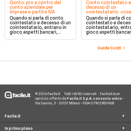
Qonto: pro e contro del
Conto cointestato 
conto aziendale per
decesso di un
imprese e partite IVA
cointestatario: cos
succede davvero tr
Quando si parla di conto
Quando si parla di c
blocchi, quote e
cointestato e decesso di un
cointestato e deces
successione
cointestatario, entrano in
cointestatario, entr
gioco aspetti bancari,
gioco aspetti bancar
fiscali ed ereditari che
fiscali ed ereditari c
spesso generano
spesso generano
confusione.
confusione.
Guide Conti
© 2026 Facile.it
Tutti i diritti riservati
Facile.it è un
servizio offerto da
Facile.it S.p.A. con socio unico
•
Via Sannio, 3 - 20137 Milano • P.IVA 07902950968
Facile.it
In primo piano