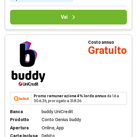
Vai
Costo annuo
Gratuito
Promo remunerazione 4% lordo annuo
da 1.6 a
30.6.26, prorogato a 31.8.26
Banca
buddy UniCredit
Prodotto
Conto Genius buddy
Apertura
Online, App
Carte incluse
Debito