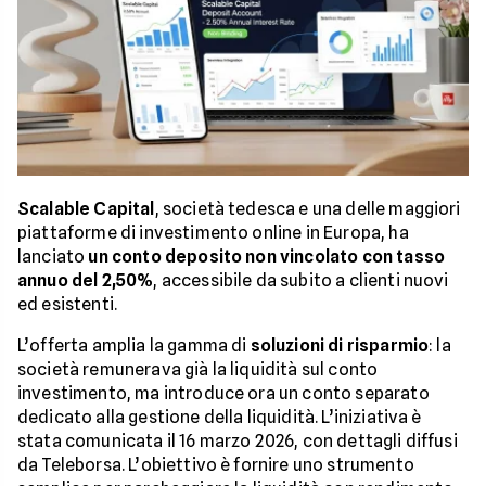
Scalable Capital
, società tedesca e una delle maggiori
piattaforme di investimento online in Europa, ha
lanciato
un conto deposito non vincolato con tasso
annuo del 2,50%
, accessibile da subito a clienti nuovi
ed esistenti.
L’offerta amplia la gamma di
soluzioni di risparmio
: la
società remunerava già la liquidità sul conto
investimento, ma introduce ora un conto separato
dedicato alla gestione della liquidità. L’iniziativa è
stata comunicata il 16 marzo 2026, con dettagli diffusi
da Teleborsa. L’obiettivo è fornire uno strumento