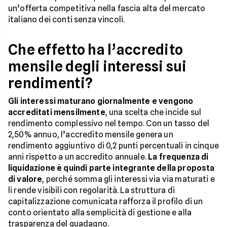
un’offerta competitiva nella fascia alta del mercato
italiano dei conti senza vincoli.
Che effetto ha l’accredito
mensile degli interessi sui
rendimenti?
Gli interessi maturano giornalmente e vengono
accreditati mensilmente
, una scelta che incide sul
rendimento complessivo nel tempo. Con un tasso del
2,50% annuo, l’accredito mensile genera un
rendimento aggiuntivo di 0,2 punti percentuali in cinque
anni rispetto a un accredito annuale.
La frequenza di
liquidazione è quindi parte integrante della proposta
di valore
, perché somma gli interessi via via maturati e
li rende visibili con regolarità. La struttura di
capitalizzazione comunicata rafforza il profilo di un
conto orientato alla semplicità di gestione e alla
trasparenza del guadagno.