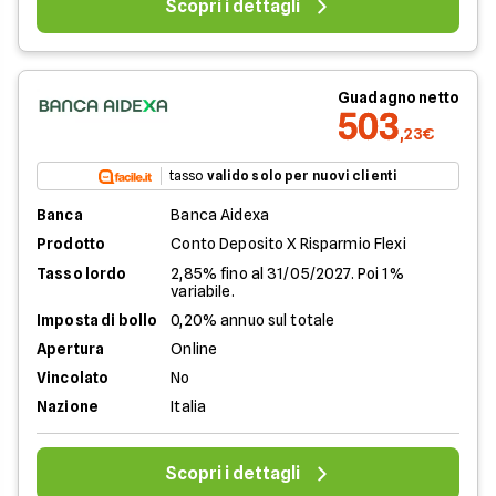
Scopri i dettagli
Guadagno netto
503
,23€
tasso
valido solo per nuovi clienti
Banca
Banca Aidexa
Prodotto
Conto Deposito X Risparmio Flexi
Tasso lordo
2,85% fino al 31/05/2027. Poi 1%
variabile.
Imposta di bollo
0,20% annuo sul totale
Apertura
Online
Vincolato
No
Nazione
Italia
Scopri i dettagli