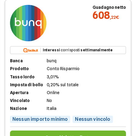
Guadagno netto
608
,22€
Interessi
corrisposti
settimanalmente
Banca
bunq
Prodotto
Conto Risparmio
Tasso lordo
3,01%
Imposta di bollo
0,20% sul totale
Apertura
Online
Vincolato
No
Nazione
Italia
Nessun importo minimo
Nessun vincolo