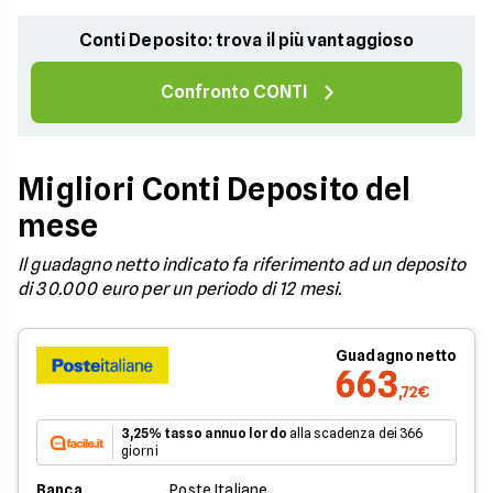
Conti Deposito: trova il più vantaggioso
Confronto CONTI
Migliori Conti Deposito del
mese
Il guadagno netto indicato fa riferimento ad un deposito
di 30.000 euro per un periodo di 12 mesi.
Guadagno netto
663
,72€
3,25% tasso annuo lordo
alla scadenza dei 366
giorni
Banca
Poste Italiane.