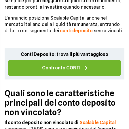
semplice per parcheggiare la liquidità con rendimento,
restando pronti a investire quando necessario.
L’annuncio posiziona Scalable Capital anche nel
mercato italiano della liquidità remunerata, entrando
di fatto nel segmento dei
conti deposito
senza vincoli.
Conti Deposito: trova il più vantaggioso
Confronto CONTI
Quali sono le caratteristiche
principali del conto deposito
non vincolato?
Il conto deposito non vincolato di
Scalable Capital
riconosce il 2,50% annuo a prescindere dall’importo