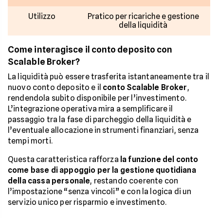
Utilizzo
Pratico per ricariche e gestione
della liquidità
Come interagisce il conto deposito con
Scalable Broker?
La liquidità può essere trasferita istantaneamente tra il
nuovo conto deposito e il
conto Scalable Broker
,
rendendola subito disponibile per l’investimento.
L’integrazione operativa mira a semplificare il
passaggio tra la fase di parcheggio della liquidità e
l’eventuale allocazione in strumenti finanziari, senza
tempi morti.
Questa caratteristica rafforza
la funzione del conto
come base di appoggio per la gestione quotidiana
della cassa personale
, restando coerente con
l’impostazione “senza vincoli” e con la logica di un
servizio unico per risparmio e investimento.