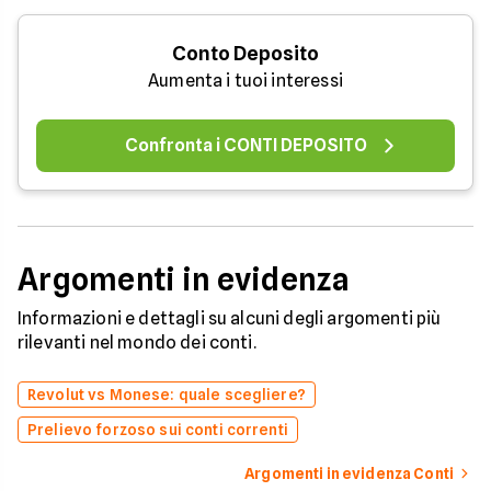
Conto Deposito
Aumenta i tuoi interessi
Confronta i CONTI DEPOSITO
Argomenti in evidenza
Informazioni e dettagli su alcuni degli argomenti più
rilevanti nel mondo dei conti.
Revolut vs Monese: quale scegliere?
Prelievo forzoso sui conti correnti
Argomenti in evidenza Conti