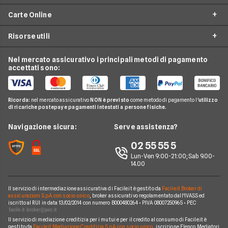
Internet Casa
Conto Deposito
Carte Online
Conto Corrente Zero Spese
American Express
Luce e Gas
Carta di Credito'
Conto Corrente Giovani
Risorse utili
Unicredit
Conti e Carte
Mastercard
Carta Prepagata
Confronto Carte di Credito
Banca Intesa
Telefonia Mobile
Nexi
Nel mercato assicurativo i principali metodi di pagamento
Carte di Credito Aziendali
Guida Conti
Migliori Carte Prepagate
accettati sono:
CheBanca!
Pay TV
Hype
Investimenti e Risparmi
Domande Conti
Carte Revolving
Findomestic
Noleggio Lungo Termine
N26
Glossario Conti
Carta conto
Ricorda:
nel mercato assicurativo
NON è previsto
come metodo di pagamento l'
utilizzo
Hello Bank!
News
Revolut
di ricariche postepay e pagamenti intestati a persone fisiche.
Notizie Conti
Piattaforme di Trading
Webank
Chi siamo
Navigazione sicura:
Serve assistenza?
Argomenti in evidenza Conti
YouBanking
Perché scegliere Facile.it
02 55 55 5
Prodotti Conti
Fineco
Contatti
Lun-Ven 9:00-21:00; Sab 9.00-
14.00
Banche e finanziarie
Mappa del sito
Il servizio di intermediazione assicurativa di Facile.it è gestito da
Facile.it Broker di
assicurazioni S.p.A. con socio unico
, broker assicurativo regolamentato dall'IVASS ed
iscritto al RUI in data 13/02/2014 con numero B000480264 • P.IVA 08007250965 • PEC
Il servizio di mediazione creditizia per i mutui e per il credito al consumo di Facile.it è
gestito da
Facile.it Mediazione Creditizia S.p.A. con socio unico
, iscrizione Elenco Mediatori