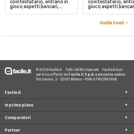
successione
cointestatario, entrano in
cointestatario, entr
gioco aspetti bancari,
gioco aspetti bancar
fiscali ed ereditari che
fiscali ed ereditari c
spesso generano
spesso generano
confusione.
confusione.
Guide Conti
© 2026 Facile.it
Tutti i diritti riservati
Facile.it è un
servizio offerto da
Facile.it S.p.A. con socio unico
•
Via Sannio, 3 - 20137 Milano • P.IVA 07902950968
Facile.it
In primo piano
Assicurazioni
Comparatori
Prestiti
Conto Online
Mutui
Partner
Conto Corrente
Migliori Conti Correnti