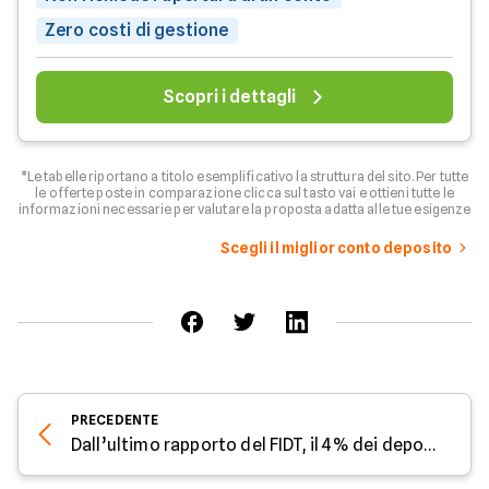
Zero costi di gestione
Scopri i dettagli
*Le tabelle riportano a titolo esemplificativo la struttura del sito. Per tutte
le offerte poste in comparazione clicca sul tasto vai e ottieni tutte le
informazioni necessarie per valutare la proposta adatta alle tue esigenze
Scegli il miglior conto deposito
PRECEDENTE
Dall’ultimo rapporto del FIDT, il 4% dei depositi è senza garanzia