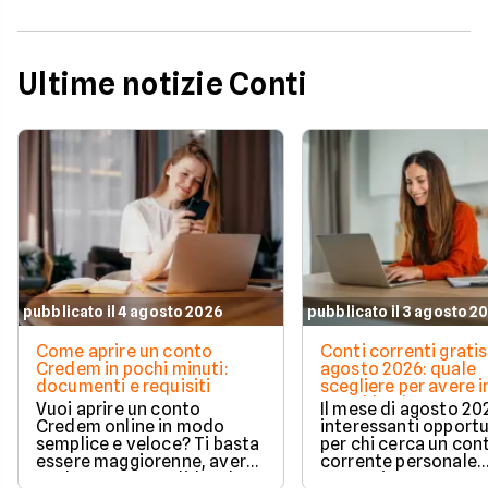
Ultime notizie Conti
pubblicato il 4 agosto 2026
pubblicato il 3 agosto 2
Come aprire un conto
Conti correnti gratis
Credem in pochi minuti:
agosto 2026: quale
documenti e requisiti
scegliere per avere i
e cashback?
Vuoi aprire un conto
Il mese di agosto 20
Credem online in modo
interessanti opport
semplice e veloce? Ti basta
per chi cerca un con
essere maggiorenne, avere
corrente personale
un documento valido o lo
conveniente e a zer