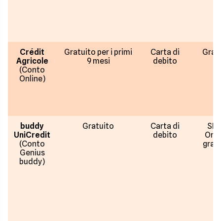
Crédit
Gratuito per i primi
Carta di
Gratu
Agricole
9 mesi
debito
(Conto
Online)
buddy
Gratuito
Carta di
SEP
UniCredit
debito
Onli
(Conto
gratu
Genius
buddy)