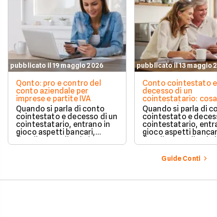
pubblicato il 19 maggio 2026
pubblicato il 13 maggio 
Qonto: pro e contro del
Conto cointestato 
conto aziendale per
decesso di un
imprese e partite IVA
cointestatario: cos
succede davvero tr
Quando si parla di conto
Quando si parla di c
blocchi, quote e
cointestato e decesso di un
cointestato e deces
successione
cointestatario, entrano in
cointestatario, entr
gioco aspetti bancari,
gioco aspetti bancar
fiscali ed ereditari che
fiscali ed ereditari c
spesso generano
spesso generano
confusione.
confusione.
Guide Conti