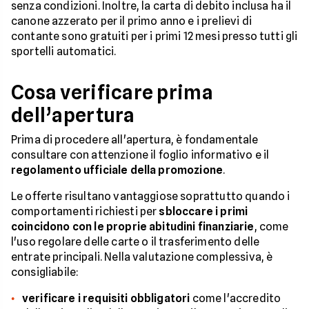
senza condizioni. Inoltre, la carta di debito inclusa ha il
canone azzerato per il primo anno e i prelievi di
contante sono gratuiti per i primi 12 mesi presso tutti gli
sportelli automatici.
Cosa verificare prima
dell’apertura
Prima di procedere all'apertura, è fondamentale
consultare con attenzione il foglio informativo e il
regolamento ufficiale della promozione
.
Le offerte risultano vantaggiose soprattutto quando i
comportamenti richiesti per
sbloccare i primi
coincidono con le proprie abitudini finanziarie
, come
l'uso regolare delle carte o il trasferimento delle
entrate principali. Nella valutazione complessiva, è
consigliabile:
verificare i requisiti obbligatori
come l'accredito