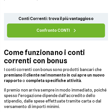
Conti Correnti: trova il più vantaggioso
Confronto CONTI
Come funzionano i conti
correnti con bonus
I conti correnti con bonus sono prodotti bancari che
premiano il cliente nel momento in cui apre un nuovo
rapporto
o
completa specifiche attività
.
Il premio non arriva sempre in modo immediato, poiché
spesso l’erogazione dipende dall'accredito dello
stipendio, dalle spese effettuate tramite carta o dal
versamento di importi minimi.