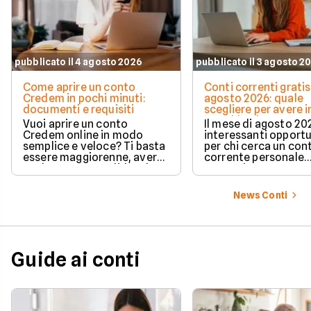
pubblicato il 4 agosto 2026
pubblicato il 3 agosto 2
Come aprire un conto
Conti correnti gratis
Credem in pochi minuti:
agosto 2026: quale
documenti e requisiti
scegliere per avere i
e cashback?
Vuoi aprire un conto
Il mese di agosto 20
Credem online in modo
interessanti opport
semplice e veloce? Ti basta
per chi cerca un con
essere maggiorenne, avere
corrente personale
un documento valido o lo
conveniente e a zer
SPID e preparare pochi dati
personali per completare
News Conti
l'attivazione in pochissimi
minuti. Scopri subito tutti i
requisiti e i passaggi
necessari per iniziare!
Guide ai conti