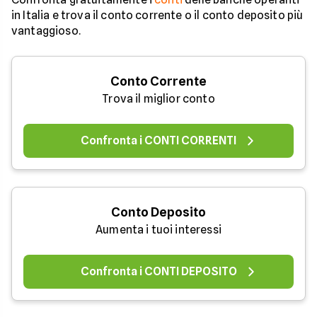
in Italia e trova il conto corrente o il conto deposito più
vantaggioso.
Conto Corrente
Trova il miglior conto
Confronta i CONTI CORRENTI
Conto Deposito
Aumenta i tuoi interessi
Confronta i CONTI DEPOSITO