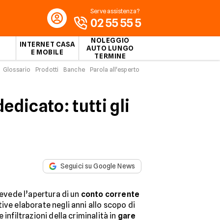
Serve assistenza?
02 55 55 5
NOLEGGIO
INTERNET CASA
AUTO LUNGO
E MOBILE
TERMINE
Glossario
Prodotti
Banche
Parola all'esperto
dicato: tutti gli
Seguici su Google News
revede l’apertura di un
conto corrente
tive elaborate negli anni allo scopo di
 infiltrazioni della criminalità in
gare