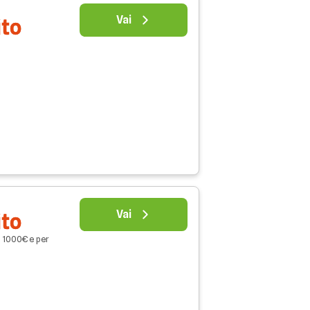
Vai
ito
Vai
ito
o 1000€ e per