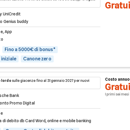
Gratu
y UniCredit
o Genius buddy
ne, App
to
Fino a 5000€ di bonus*
iniziale
Canone zero
Costo annuo
 lordo
sulle giacenze fino al 31 gennaio 2027 per nuovi
Gratu
I primi sei mesi
sche Bank
onto Promo Digital
ne
a di debito db Card Word, online e mobile banking