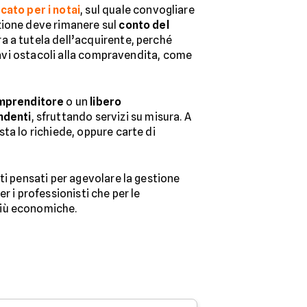
ato per i notai
, sul quale convogliare
zione deve rimanere sul
conto del
ra a tutela dell’acquirente, perché
gravi ostacoli alla compravendita, come
mprenditore
o un
libero
ndenti
, sfruttando servizi su misura. A
sta lo richiede, oppure carte di
ti pensati per agevolare la gestione
per i professionisti che per le
più economiche.