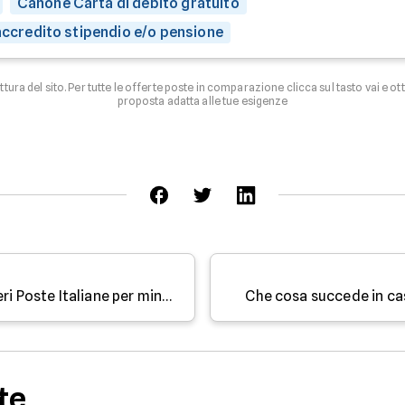
Canone Carta di debito gratuito
 accredito stipendio e/o pensione
uttura del sito. Per tutte le offerte poste in comparazione clicca sul tasto vai e ot
proposta adatta alle tue esigenze
Come funzionano i buoni fruttiferi Poste Italiane per minorenni
Che cosa succede in ca
te