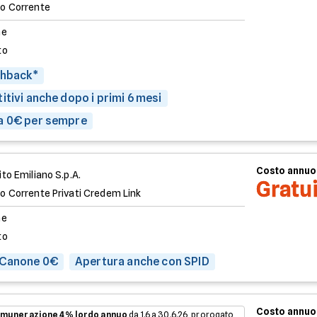
o Corrente
ne
to
shback*
itivi anche dopo i primi 6 mesi
a 0€ per sempre
Costo annuo
to Emiliano S.p.A.
Gratu
o Corrente Privati Credem Link
ne
to
 Canone 0€
Apertura anche con SPID
Costo annuo
munerazione 4% lordo annuo
da 1.6 a 30.6.26, prorogato