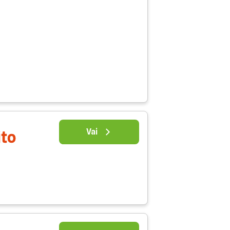
Vai
ito