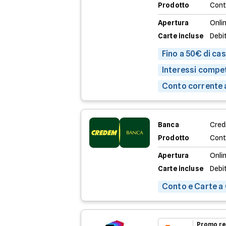
Prodotto
Cont
Apertura
Onli
Carte incluse
Debi
Fino a 50€ di ca
Interessi compet
Conto corrente 
Banca
Credi
Prodotto
Cont
Apertura
Onli
Carte incluse
Debi
Conto e Carte a
Promo re