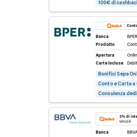
100€ di cashbac
Conto
Banca
BPER
Prodotto
Cont
Apertura
Onli
Carte incluse
Debit
Bonifici Sepa Onl
Conto e Carta a
Consulenza dedic
3% di in
vincoli
Banca
BBV