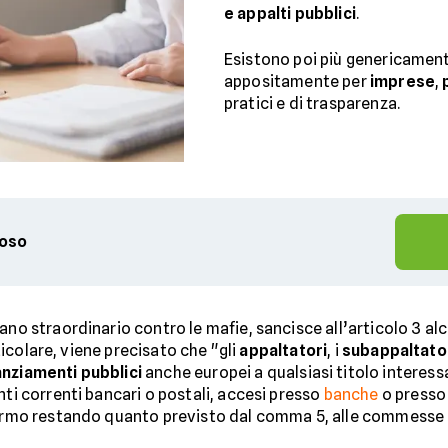
e appalti pubblici
.
Esistono poi più genericament
appositamente per
imprese
,
pratici e di trasparenza.
ioso
piano straordinario contro le mafie, sancisce all’articolo 3 a
rticolare, viene precisato che "gli
appaltatori
, i
subappaltato
anziamenti pubblici
anche europei a qualsiasi titolo interessati
nti correnti bancari o postali, accesi presso
banche
o presso 
 fermo restando quanto previsto dal comma 5, alle commesse 