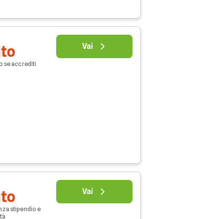
Vai
ito
o se accrediti
Vai
ito
nza stipendio e
età