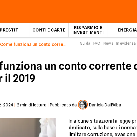
RISPARMIO E
PRESTITI
CONTI E CARTE
ENERGIA
INVESTIMENTI
Guida
FAQ
News
In evidenza
Come funziona un conto corrente dedicato
unziona un conto corrente de
 il 2019
2-2024
|
2
min di lettura
|
Pubblicato da
Daniela Dall'Alba
In alcune situazioni la legge p
dedicato
, sulla base di norma
limitare corruzione, evasione e