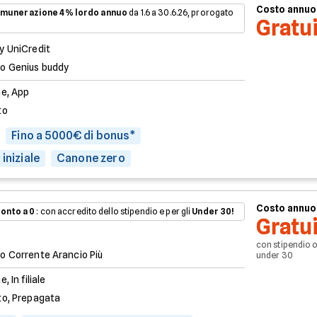
Costo annuo
munerazione 4% lordo annuo
da 1.6 a 30.6.26, prorogato
Gratu
y UniCredit
o Genius buddy
ne, App
to
Fino a 5000€ di bonus*
iniziale
Canone zero
Costo annuo
onto a 0
: con accredito dello stipendio e per gli
Under 30!
Gratu
con stipendio 
o Corrente Arancio Più
under 30
e, In filiale
to, Prepagata