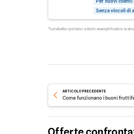
Per nuovi clienti
Senza vincoli di
*Le tabelle riportano a titolo esemplificativo la str
ARTICOLO
PRECEDENTE
Offerte confronta