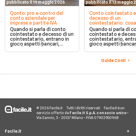
pubblicato il 19 maggio 2026
pubblicato il 13 maggio 
Qonto: pro e contro del
Conto cointestato 
conto aziendale per
decesso di un
imprese e partite IVA
cointestatario: cos
succede davvero tr
Quando si parla di conto
Quando si parla di c
blocchi, quote e
cointestato e decesso di un
cointestato e deces
successione
cointestatario, entrano in
cointestatario, entr
gioco aspetti bancari,
gioco aspetti bancar
fiscali ed ereditari che
fiscali ed ereditari c
spesso generano
spesso generano
confusione.
confusione.
Guide Conti
© 2026 Facile.it
Tutti i diritti riservati
Facile.it è un
servizio offerto da
Facile.it S.p.A. con socio unico
•
Via Sannio, 3 - 20137 Milano • P.IVA 07902950968
Facile.it