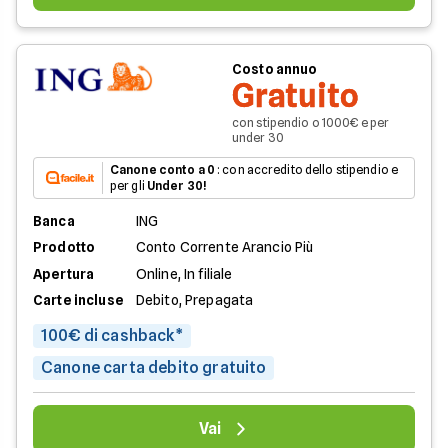
Costo annuo
Gratuito
con stipendio o 1000€ e per
under 30
Canone conto a 0
: con accredito dello stipendio e
per gli
Under 30!
Banca
ING
Prodotto
Conto Corrente Arancio Più
Apertura
Online, In filiale
Carte incluse
Debito, Prepagata
100€ di cashback*
Canone carta debito gratuito
Vai