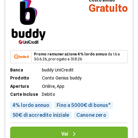
Gratuito
Promo remunerazione 4% lordo annuo
da 1.6 a
30.6.26, prorogato a 31.8.26
Banca
buddy UniCredit
Prodotto
Conto Genius buddy
Apertura
Online, App
Carte incluse
Debito
4% lordo annuo
Fino a 5000€ di bonus*
50€ di accredito iniziale
Canone zero
Vai