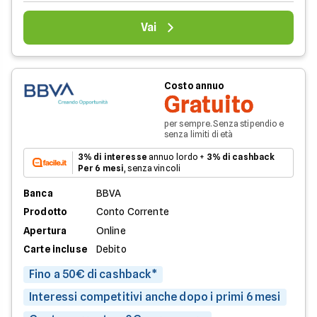
Vai
Costo annuo
Gratuito
per sempre. Senza stipendio e
senza limiti di età
3% di interesse
annuo lordo +
3% di cashback
Per 6 mesi
, senza vincoli
Banca
BBVA
Prodotto
Conto Corrente
Apertura
Online
Carte incluse
Debito
Fino a 50€ di cashback*
Interessi competitivi anche dopo i primi 6 mesi