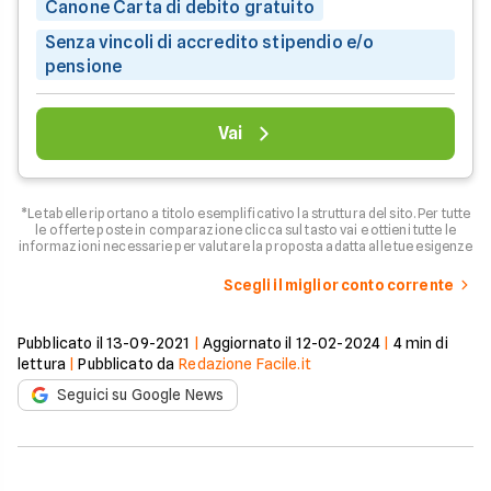
Canone Carta di debito gratuito
Senza vincoli di accredito stipendio e/o
pensione
Vai
*Le tabelle riportano a titolo esemplificativo la struttura del sito. Per tutte
le offerte poste in comparazione clicca sul tasto vai e ottieni tutte le
informazioni necessarie per valutare la proposta adatta alle tue esigenze
Scegli il miglior conto corrente
Pubblicato il
13-09-2021
|
Aggiornato il
12-02-2024
|
4
min di
lettura
|
Pubblicato da
Redazione Facile.it
Seguici su Google News