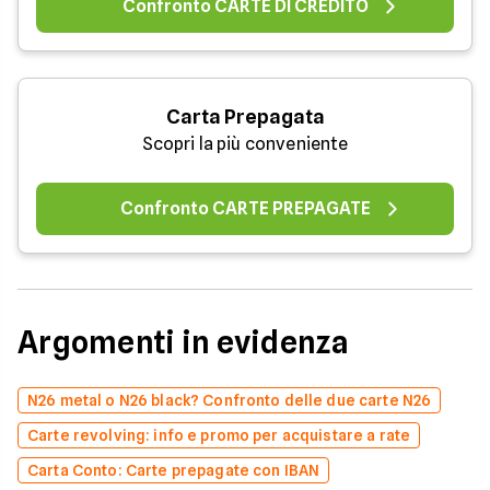
Confronto CARTE DI CREDITO
Carta Prepagata
Scopri la più conveniente
Confronto CARTE PREPAGATE
Argomenti in evidenza
N26 metal o N26 black? Confronto delle due carte N26
Carte revolving: info e promo per acquistare a rate
Carta Conto: Carte prepagate con IBAN