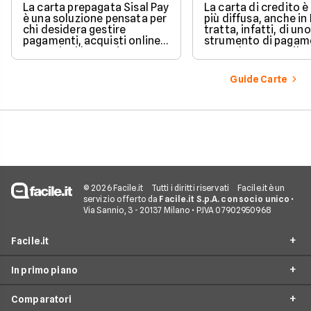
La carta prepagata Sisal Pay
La carta di credito 
è una soluzione pensata per
più diffusa, anche in I
chi desidera gestire
tratta, infatti, di uno
pagamenti, acquisti online e
strumento di pagam
operazioni bancarie
comodo e versatile.
quotidiane senza aprire un
Vediamo quindi di ch
conto corrente
tratta quando si parl
Guide Carte
tradizionale.
carte di credito.
© 2026 Facile.it
Tutti i diritti riservati
Facile.it è un
servizio offerto da
Facile.it S.p.A. con socio unico
•
Via Sannio, 3 - 20137 Milano • P.IVA 07902950968
Facile.it
In primo piano
Assicurazioni
Comparatori
Prestiti
Conto Online