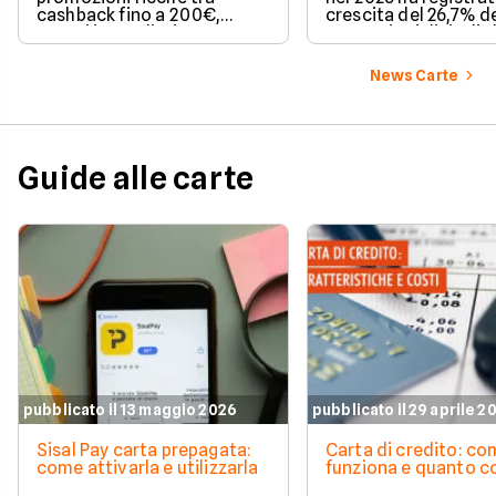
cashback fino a 200€,
crescita del 26,7% de
sconti immediati e
transazioni digitali. 
azzeramento del canone.
conquista il terzo po
Europa per increme
News Carte
delle operazioni cas
mentre Roma sale su
delle città più dinam
Milano, invece, si di
per il valore medio d
Guide alle carte
acquisti effettuati 
contanti. Il fenomen
coinvolge anche le 
più piccole e il Sud It
Scopri come e perch
questo articolo a cu
Facile.it.
pubblicato il 13 maggio 2026
pubblicato il 29 aprile 2
Sisal Pay carta prepagata:
Carta di credito: c
come attivarla e utilizzarla
funziona e quanto c