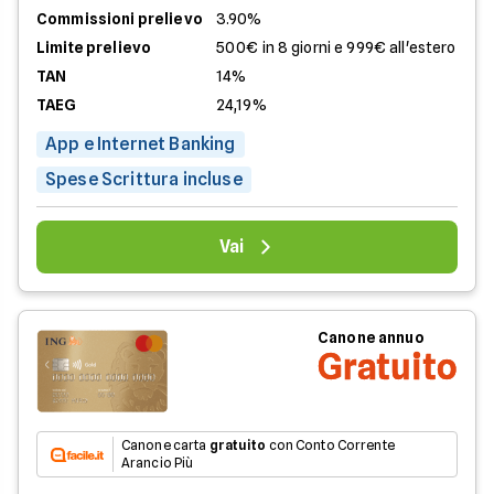
Commissioni prelievo
3.90%
Limite prelievo
500€ in 8 giorni e 999€ all'estero
TAN
14%
TAEG
24,19%
App e Internet Banking
Spese Scrittura incluse
Vai
Canone annuo
Gratuito
Canone carta
gratuito
con Conto Corrente
Arancio Più