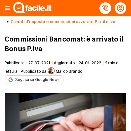
Crediti d'imposta e commissioni azzerate Partite Iva
Commissioni Bancomat: è arrivato il
Bonus P.Iva
Pubblicato il
27-07-2021
|
Aggiornato il
24-01-2023
|
2
min di
lettura
|
Pubblicato da
Marco Brando
Seguici su Google News