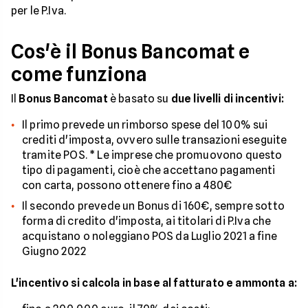
per le P.Iva.
Cos'è il Bonus Bancomat e
come funziona
Il
Bonus Bancomat
è basato su
due livelli di incentivi:
Il primo prevede un rimborso spese del 100% sui
crediti d'imposta, ovvero sulle transazioni eseguite
tramite POS. * Le imprese che promuovono questo
tipo di pagamenti, cioè che accettano pagamenti
con carta, possono ottenere fino a 480€
Il secondo prevede un Bonus di 160€, sempre sotto
forma di credito d'imposta, ai titolari di P.Iva che
acquistano o noleggiano POS da Luglio 2021 a fine
Giugno 2022
L'incentivo si calcola in base al fatturato e ammonta a: