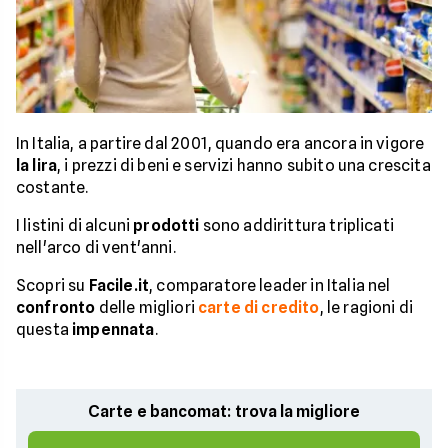
In Italia, a partire dal 2001, quando era ancora in vigore
la lira
, i prezzi di beni e servizi hanno subito una crescita
costante.
I listini di alcuni
prodotti
sono addirittura triplicati
nell'arco di vent'anni.
Scopri su
Facile.it
, comparatore leader in Italia nel
confronto
delle migliori
carte di credito
, le ragioni di
questa
impennata
.
Carte e bancomat: trova la migliore