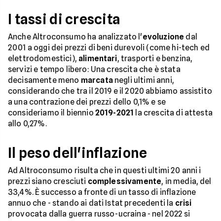
I tassi di crescita
Anche Altroconsumo ha analizzato l'
evoluzione
dal
2001 a oggi dei prezzi di beni durevoli (come hi-tech ed
elettrodomestici),
alimentari
, trasporti e benzina,
servizi e tempo libero: Una crescita che è stata
decisamente meno
marcata
negli ultimi anni,
considerando che tra il 2019 e il 2020 abbiamo assistito
a una contrazione dei prezzi dello 0,1% e se
consideriamo il biennio
2019-2021
la crescita di attesta
allo 0,27%.
Il peso dell'inflazione
Ad Altroconsumo risulta che in questi ultimi 20 anni i
prezzi siano cresciuti
complessivamente
, in media, del
33,4%. È successo a fronte di un tasso di inflazione
annuo che - stando ai dati Istat precedenti la
crisi
provocata dalla guerra russo-ucraina - nel 2022 si