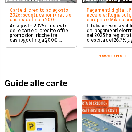
Carte di credito ad agosto
Pagamenti digitali, l'
2026: sconti, canoni gratis e
accelera: Roma sul 
cashback fino a 200€
europeo e Milano pr
spesa media
Ad agosto 2026 il mercato
L'Italia accelera sul 
delle carte di credito offre
dei pagamenti elettr
promozioni ricche tra
nel 2025 ha registra
cashback fino a 200€,
crescita del 26,7% de
sconti immediati e
transazioni digitali. 
azzeramento del canone.
conquista il terzo po
Europa per increme
News Carte
delle operazioni cas
mentre Roma sale su
delle città più dinam
Milano, invece, si di
per il valore medio d
Guide alle carte
acquisti effettuati 
contanti. Il fenomen
coinvolge anche le 
più piccole e il Sud It
Scopri come e perch
questo articolo a cu
Facile.it.