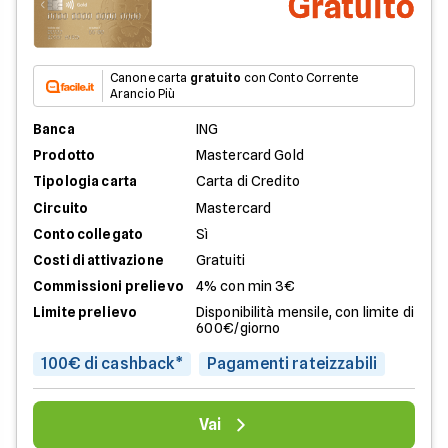
Gratuito
Canone carta
gratuito
con Conto Corrente
Arancio Più
Banca
ING
Prodotto
Mastercard Gold
Tipologia carta
Carta di Credito
Circuito
Mastercard
Conto collegato
Sì
Costi di attivazione
Gratuiti
Commissioni prelievo
4% con min 3€
Limite prelievo
Disponibilità mensile, con limite di
600€/giorno
100€ di cashback*
Pagamenti rateizzabili
Vai