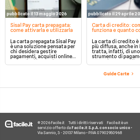
pubblicato il 13 maggio 2026
pubblicato il 29 aprile 2
Sisal Pay carta prepagata:
Carta di credito: c
come attivarla e utilizzarla
funziona e quanto c
La carta prepagata Sisal Pay
La carta di credito 
è una soluzione pensata per
più diffusa, anche in I
chi desidera gestire
tratta, infatti, di uno
pagamenti, acquisti online e
strumento di pagam
operazioni bancarie
comodo e versatile.
quotidiane senza aprire un
Vediamo quindi di ch
conto corrente
tratta quando si parl
Guide Carte
tradizionale.
carte di credito.
© 2026 Facile.it
Tutti i diritti riservati
Facile.it è un
servizio offerto da
Facile.it S.p.A. con socio unico
•
Via Sannio, 3 - 20137 Milano • P.IVA 07902950968