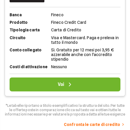
Banca
Fineco
Prodotto
Fineco Credit Card
Tipologia carta
Carta di Credito
Circuito
Visa e Mastercard. Paga e preleva in
tutto il mondo
Conto collegato
Sì. Gratuito per 12 mesi poi 3,95 €
azzerabile anche con l'accredito
stipendio
Costi di attivazione
Nessuno
Vai
*Le tabelle riportano a titolo esemplificativo la struttura del sito. Per tutte
le offerte poste in comparazione clicca sul tasto vai e ottieni tutte le
informazioni necessarie per valutare la proposta adatta alle tue esigenze
Confronta le carte di credito