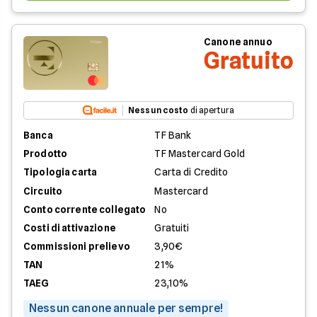
Canone annuo
Gratuito
Nessun costo
di apertura
Banca
TF Bank
Prodotto
TF Mastercard Gold
Tipologia carta
Carta di Credito
Circuito
Mastercard
Conto corrente collegato
No
Costi di attivazione
Gratuiti
Commissioni prelievo
3,90€
TAN
21%
TAEG
23,10%
Nessun canone annuale per sempre!