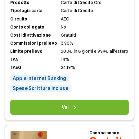
Prodotto
Carta di Credito Oro
Tipologia carta
Carta di Credito
Circuito
AEC
Conto collegato
No
Costi di attivazione
Gratuiti
Commissioni prelievo
3.90%
Limite prelievo
500€ in 8 giorni e 999€ all'estero
TAN
14%
TAEG
24,19%
App e Internet Banking
Spese Scrittura incluse
Vai
Canone annuo