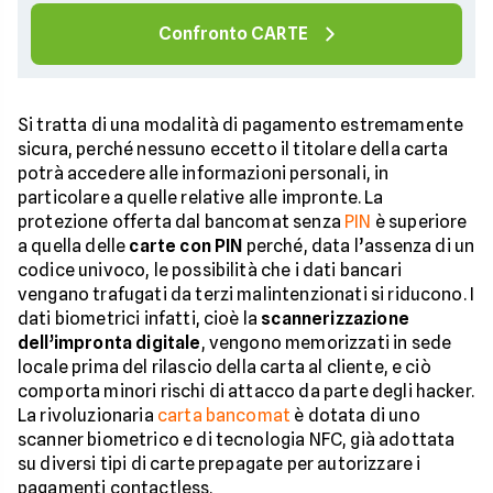
Confronto CARTE
Si tratta di una modalità di pagamento estremamente
sicura, perché nessuno eccetto il titolare della carta
potrà accedere alle informazioni personali, in
particolare a quelle relative alle impronte. La
protezione offerta dal bancomat senza
PIN
è superiore
a quella delle
carte con PIN
perché, data l’assenza di un
codice univoco, le possibilità che i dati bancari
vengano trafugati da terzi malintenzionati si riducono. I
dati biometrici infatti, cioè la
scannerizzazione
dell’impronta digitale
, vengono memorizzati in sede
locale prima del rilascio della carta al cliente, e ciò
comporta minori rischi di attacco da parte degli hacker.
La rivoluzionaria
carta bancomat
è dotata di uno
scanner biometrico e di tecnologia NFC, già adottata
su diversi tipi di carte prepagate per autorizzare i
pagamenti contactless.