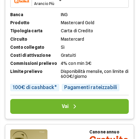
Arancio Più
Banca
ING
Prodotto
Mastercard Gold
Tipologia carta
Carta di Credito
Circuito
Mastercard
Conto collegato
Sì
Costi di attivazione
Gratuiti
Commissioni prelievo
4% con min 3€
Limite prelievo
Disponibilità mensile, con limite di
600€/giorno
100€ di cashback*
Pagamenti rateizzabili
Vai
Canone annuo