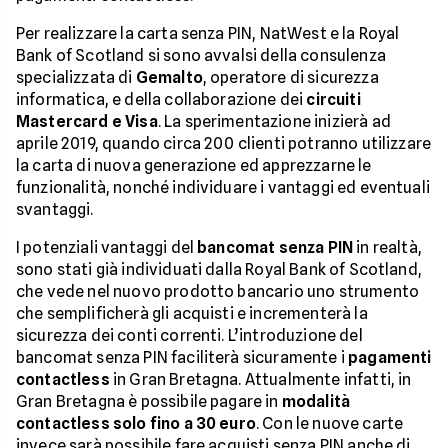
Per realizzare la carta senza PIN, NatWest e la Royal
Bank of Scotland si sono avvalsi della consulenza
specializzata di
Gemalto
, operatore di sicurezza
informatica, e della collaborazione dei
circuiti
Mastercard e Visa
. La sperimentazione inizierà ad
aprile 2019, quando circa 200 clienti potranno utilizzare
la carta di nuova generazione ed apprezzarne le
funzionalità, nonché individuare i vantaggi ed eventuali
svantaggi.
I potenziali vantaggi del
bancomat senza PIN
in realtà,
sono stati già individuati dalla Royal Bank of Scotland,
che vede nel nuovo prodotto bancario uno strumento
che semplificherà gli acquisti e incrementerà la
sicurezza dei conti correnti. L’introduzione del
bancomat senza PIN faciliterà sicuramente i
pagamenti
contactless
in Gran Bretagna. Attualmente infatti, in
Gran Bretagna è possibile pagare in
modalità
contactless solo fino a 30 euro
. Con le nuove carte
invece sarà possibile fare acquisti senza PIN anche di