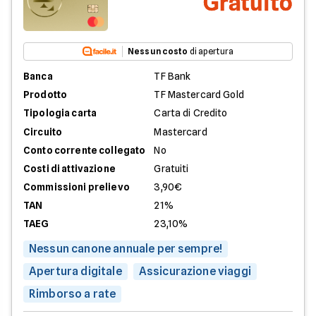
Gratuito
Nessun costo
di apertura
Banca
TF Bank
Prodotto
TF Mastercard Gold
Tipologia carta
Carta di Credito
Circuito
Mastercard
Conto corrente collegato
No
Costi di attivazione
Gratuiti
Commissioni prelievo
3,90€
TAN
21%
TAEG
23,10%
Nessun canone annuale per sempre!
Apertura digitale
Assicurazione viaggi
Rimborso a rate