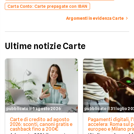
Carta Conto: Carte prepagate con IBAN
Argomenti in evidenza Carte
Ultime notizie Carte
pubblicato il 5 agosto 2026
pubblicato il 31 luglio 2
Carte di credito ad agosto
Pagamenti digitali, l'
2026: sconti, canoni gratis e
accelera: Roma sul 
cashback fino a 200€
europeo e Milano pr
spesa media