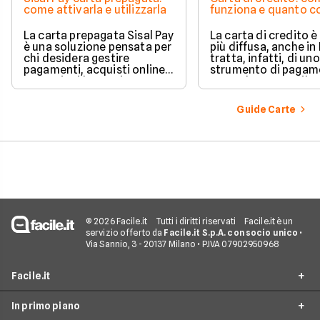
come attivarla e utilizzarla
funziona e quanto c
La carta prepagata Sisal Pay
La carta di credito 
è una soluzione pensata per
più diffusa, anche in I
chi desidera gestire
tratta, infatti, di uno
pagamenti, acquisti online e
strumento di pagam
operazioni bancarie
comodo e versatile.
quotidiane senza aprire un
Vediamo quindi di ch
conto corrente
tratta quando si parl
Guide Carte
tradizionale.
carte di credito.
© 2026 Facile.it
Tutti i diritti riservati
Facile.it è un
servizio offerto da
Facile.it S.p.A. con socio unico
•
Via Sannio, 3 - 20137 Milano • P.IVA 07902950968
Facile.it
In primo piano
Assicurazioni