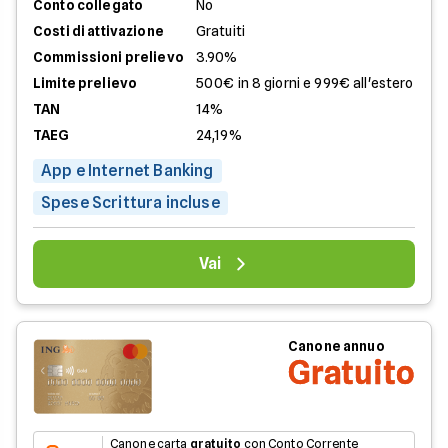
Conto collegato
No
Costi di attivazione
Gratuiti
Commissioni prelievo
3.90%
Limite prelievo
500€ in 8 giorni e 999€ all'estero
TAN
14%
TAEG
24,19%
App e Internet Banking
Spese Scrittura incluse
Vai
Canone annuo
Gratuito
Canone carta
gratuito
con Conto Corrente