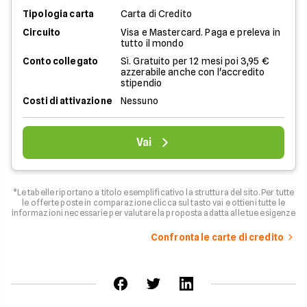
Tipologia carta
Carta di Credito
Circuito
Visa e Mastercard. Paga e preleva in
tutto il mondo
Conto collegato
Sì. Gratuito per 12 mesi poi 3,95 €
azzerabile anche con l'accredito
stipendio
Costi di attivazione
Nessuno
Vai
*Le tabelle riportano a titolo esemplificativo la struttura del sito. Per tutte
le offerte poste in comparazione clicca sul tasto vai e ottieni tutte le
informazioni necessarie per valutare la proposta adatta alle tue esigenze
Confronta le carte di credito