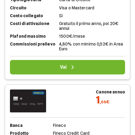
Circuito
Visa o Mastercard
Conto collegato
Sì
Costi di attivazione
Gratuito il primo anno, poi 20€
annui
Plafond massimo
1500€/mese
Commissioni prelievo
4,80% con minimo 0,52€ in Area
Euro
Vai
Canone annuo
1
,66€
Banca
Fineco
Prodotto
Fineco Credit Card