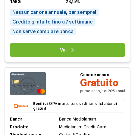
TAEG
23,15%
Nessun canone annuale, per sempre!
Credito gratuito fino a 7 settimane
Non serve cambiare banca
Vai
Canone annuo
Gratuito
primo anno, poi 20€ annui
Bonifici
SEPA in area euro
ordinari e istantanei
gratuiti
Banca
Banca Mediolanum
Prodotto
Mediolanum Credit Card
Tipologia carta
Carta di Credito