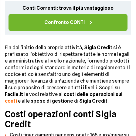
Conti Correnti: trova il più vantaggioso
Confronto CONTI
Fin dall'inizio della propria attività,
Sigla Credit
si è
prefissato l'obiettivo di rispettare tutte le norme legali
e amministrative a livello nazionale, fornendo prodotti
conformi ad ogni standard in materia di regolamento. Il
codice etico è senz'altro uno degli elementi di
maggiore rilevanza di un'azienda che mantiene sempre
il suo proposito di crescere a tutti i livelli. Scopri su
Facile.it
le voci relative ai
costi delle operazioni sui
conti
e alle
spese di gestione
di
Sigla Credit
.
Costi operazioni conti Sigla
Credit
Costi finanziamenti per pensionati: 165 euro/mese su