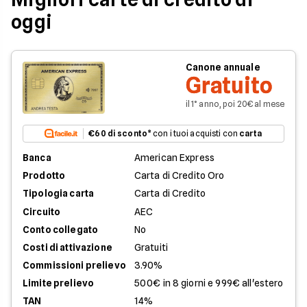
oggi
Canone annuale
Gratuito
il 1° anno, poi 20€ al mese
€60 di sconto
* con i tuoi acquisti con
carta
Banca
American Express
Prodotto
Carta di Credito Oro
Tipologia carta
Carta di Credito
Circuito
AEC
Conto collegato
No
Costi di attivazione
Gratuiti
Commissioni prelievo
3.90%
Limite prelievo
500€ in 8 giorni e 999€ all'estero
TAN
14%