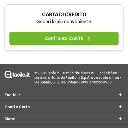
CARTA DI CREDITO
Scopri la più conveniente
Confronto CARTE
© 2026 Facile.it
Tutti i diritti riservati
Facile.it è un
servizio offerto da
Facile.it S.p.A. con socio unico
•
Via Sannio, 3 - 20137 Milano • P.IVA 07902950968
Facile.it
Conti e Carte
Assicurazioni
Mutui
Prestiti
Conto Online