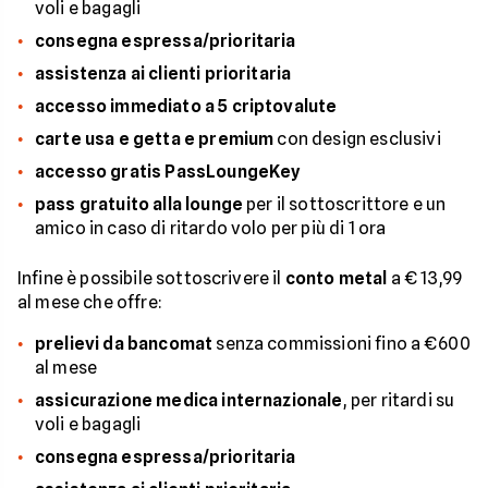
voli e bagagli
consegna espressa/prioritaria
assistenza ai clienti prioritaria
accesso immediato a 5 criptovalute
carte usa e getta e premium
con design esclusivi
accesso gratis
PassLoungeKey
pass gratuito alla lounge
per il sottoscrittore e un
amico in caso di ritardo volo per più di 1 ora
Infine è possibile sottoscrivere il
conto metal
a € 13,99
al mese che offre:
prelievi da bancomat
senza commissioni fino a €600
al mese
assicurazione medica internazionale
, per ritardi su
voli e bagagli
consegna espressa/prioritaria