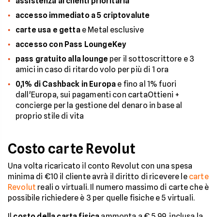
assistenza ai clienti prioritaria
accesso immediato a 5 criptovalute
carte usa e getta
e Metal esclusive
accesso con Pass LoungeKey
pass gratuito alla lounge
per il sottoscrittore e 3
amici in caso di ritardo volo per più di 1 ora
0,1% di Cashback in Europa
e fino al 1% fuori
dall'Europa, sui pagamenti con cartaOttieni +
concierge per la gestione del denaro in base al
proprio stile di vita
Costo carte Revolut
Una volta ricaricato il conto Revolut con una spesa
minima di €10 il cliente avrà il diritto di ricevere le
carte
Revolut
reali o virtuali. Il numero massimo di carte che è
possibile richiedere è 3 per quelle fisiche e 5 virtuali.
Il
costo della carta fisica
ammonta a € 5,99, inclusa la