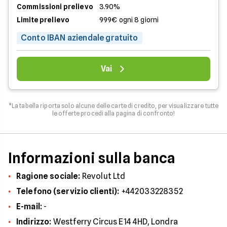
Commissioni prelievo
3.90%
Limite prelievo
999€ ogni 8 giorni
Conto IBAN aziendale gratuito
Vai
*La tabella riporta solo alcune delle carte di credito, per visualizzare tutte
le offerte procedi alla pagina di confronto!
Informazioni sulla banca
Ragione sociale:
Revolut Ltd
Telefono (servizio clienti):
+442033228352
E-mail:
-
Indirizzo:
Westferry Circus E14 4HD, Londra