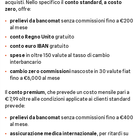
acquisti. Nello specifico il
conto standard
,
a costo
zero
, offre:
prelievi da bancomat
senza commissioni fino a €200
al mese
conto Regno Unito
gratuito
conto euro IBAN
gratuito
spese
in oltre 150 valute al tasso di cambio
interbancario
cambio zero commissioni
nascoste in 30 valute fiat
fino a €6,000 al mese
Il
conto premium
, che prevede un costo mensile pari a
€ 7,99 oltre alle condizioni applicate ai clienti standard
prevede:
prelievi da bancomat
senza commissioni fino a €400
al mese.
assicurazione medica internazionale
, per ritardi su