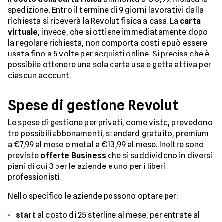
spedizione. Entro il termine di 9 giorni lavorativi dalla
richiesta si riceverà la Revolut fisica a casa. La
carta
virtuale
, invece, che si ottiene immediatamente dopo
la regolare richiesta, non comporta costi e può essere
usata fino a 5 volte per acquisti online. Si precisa che è
possibile ottenere una sola carta usa e getta attiva per
ciascun account.
Spese di gestione Revolut
Le spese di gestione per privati, come visto, prevedono
tre possibili abbonamenti, standard gratuito, premium
a €7,99 al mese o metal a €13,99 al mese. Inoltre sono
previste
offerte Business
che si suddividono in diversi
piani di cui 3 per le aziende e uno per i liberi
professionisti.
Nello specifico le aziende possono optare per:
start
al costo di 25 sterline al mese, per entrate al