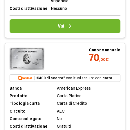
stipendio
Costi di attivazione
Nessuno
Vai
Canone annuale
70
,00€
€400 di sconto
* con i tuoi acquisti con
carta
Banca
American Express
Prodotto
Carta Platino
Tipologia carta
Carta di Credito
Circuito
AEC
Conto collegato
No
Costi di attivazione
Gratuiti