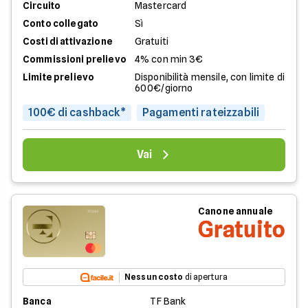
Circuito
Mastercard
Conto collegato
Sì
Costi di attivazione
Gratuiti
Commissioni prelievo
4% con min 3€
Limite prelievo
Disponibilità mensile, con limite di
600€/giorno
100€ di cashback*
Pagamenti rateizzabili
Vai
Canone annuale
Gratuito
Nessun costo
di apertura
Banca
TF Bank