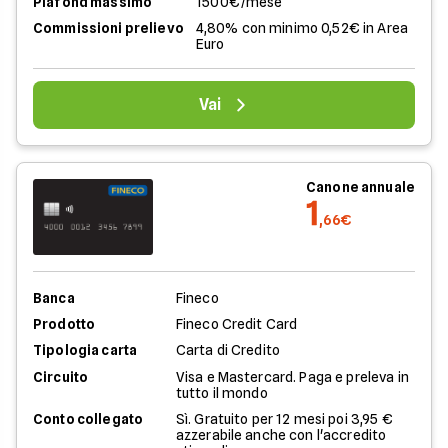
Plafond massimo
1500€/mese
Commissioni prelievo
4,80% con minimo 0,52€ in Area
Euro
Vai
Canone annuale
1
,66€
Banca
Fineco
Prodotto
Fineco Credit Card
Tipologia carta
Carta di Credito
Circuito
Visa e Mastercard. Paga e preleva in
tutto il mondo
Conto collegato
Sì. Gratuito per 12 mesi poi 3,95 €
azzerabile anche con l'accredito