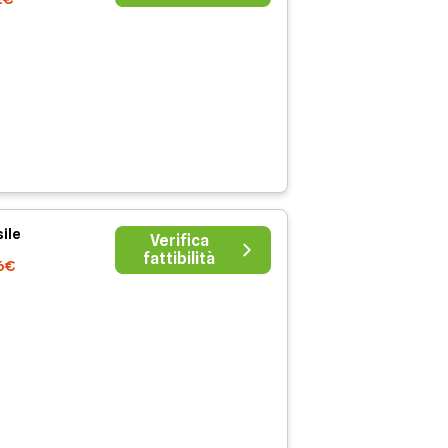
ile
Verifica
fattibilità
6€