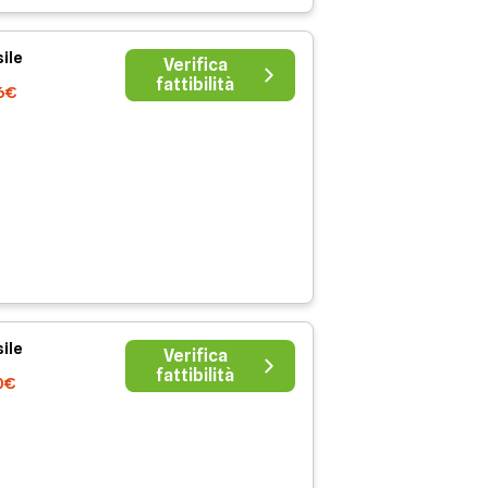
ile
Verifica
fattibilità
6€
ile
Verifica
fattibilità
0€