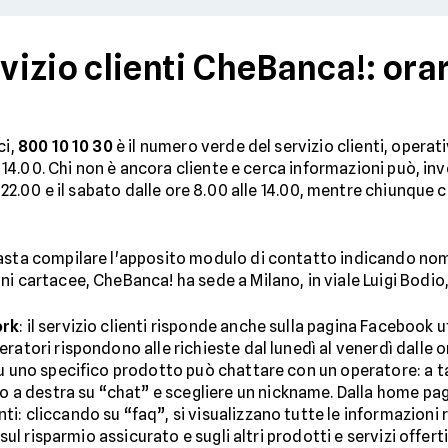
izio clienti CheBanca!: orar
ci,
800 10 10 30
è il numero verde del servizio clienti, operati
lle 14.00. Chi non è ancora cliente e cerca informazioni può, i
e 22.00 e il sabato dalle ore 8.00 alle 14.00, mentre chiunque 
basta compilare l'apposito modulo di contatto indicando no
i cartacee, CheBanca! ha sede a Milano, in viale Luigi Bodio, 
ork
: il servizio clienti risponde anche sulla pagina Facebook
atori rispondono alle richieste dal lunedì al venerdì dalle or
u uno specifico prodotto può chattare con un operatore: a ta
alto a destra su “chat” e scegliere un nickname. Dalla home p
: cliccando su “faq”, si visualizzano tutte le informazioni ril
 sul risparmio assicurato e sugli altri prodotti e servizi offe