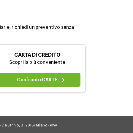
iarie, richiedi un preventivo senza
CARTA DI CREDITO
Scopri la più conveniente
Confronto CARTE
• Via Sannio, 3 - 20137 Milano • P.IVA