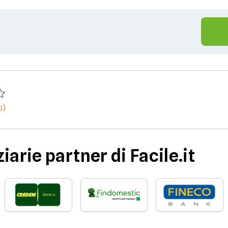
i)
iarie partner di Facile.it