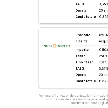
TAEG
3,36
Durata
20 an
Costo totale
€ 32.
Prodotto
XME M
Finalità
Acqui
Importo
€ 50
Tasso
2,90%
Tipo Tasso
Fisso
TAEG
3,31
Durata
20 an
Costo totale
€ 32.
*Annuncio Promozionale, per tutte le informazioni 
sono da considerarsi assistiti da garanzia di
consumatori nonché agli al