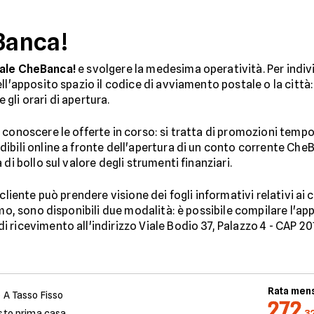
eBanca!
liale CheBanca!
e svolgere la medesima operatività. Per individu
l'apposito spazio il codice di avviamento postale o la città: 
e gli orari di apertura.
 conoscere le offerte in corso: si tratta di promozioni temp
ibili online a fronte dell'apertura di un conto corrente Che
di bollo sul valore degli strumenti finanziari.
cliente può prendere visione dei fogli informativi relativi ai c
amo, sono disponibili due modalità: è possibile compilare l'ap
 ricevimento all'indirizzo Viale Bodio 37, Palazzo 4 - CAP 20
Rata mens
 A Tasso Fisso
272
sto prima casa
,3