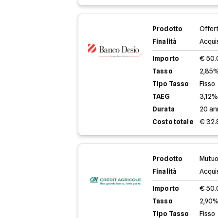
Prodotto
Offer
Finalità
Acqui
Importo
€ 50
Tasso
2,85%
Tipo Tasso
Fisso
TAEG
3,12
Durata
20 an
Costo totale
€ 32.
Prodotto
Mutuo
Finalità
Acqui
Importo
€ 50
Tasso
2,90%
Tipo Tasso
Fisso