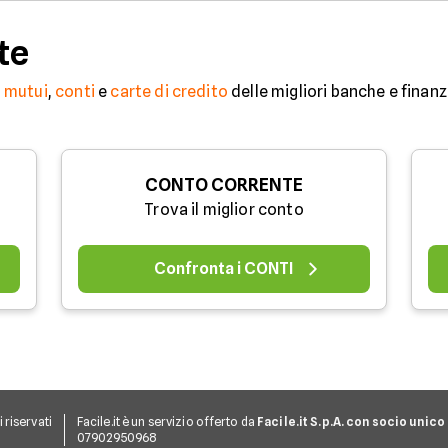
te
,
mutui
,
conti
e
carte di credito
delle migliori banche e finanz
CONTO CORRENTE
Trova il miglior conto
Confronta i CONTI
ti riservati
Facile.it è un servizio offerto da
Facile.it S.p.A. con socio unico
07902950968