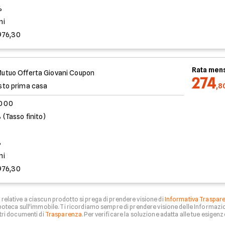
%
ni
976,30
Rata mens
utuo Offerta Giovani Coupon
274
sto prima casa
,8
.000
 (Tasso finito)
%
ni
976,30
relative a ciascun prodotto si prega di prendere visione di
Informativa Traspar
 ipoteca sull'immobile. Ti ricordiamo sempre di prendere visione delle Informazio
tri documenti di
Trasparenza
. Per verificare la soluzione adatta alle tue esigenze