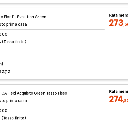
Rata mens
ta Flat D- Evolution Green
273
sto prima casa
,5
.000
 (Tasso finito)
%
ni
827,12
Rata mens
 CA Flexi Acquisto Green Tasso Fisso
274
sto prima casa
,8
.000
 (Tasso finito)