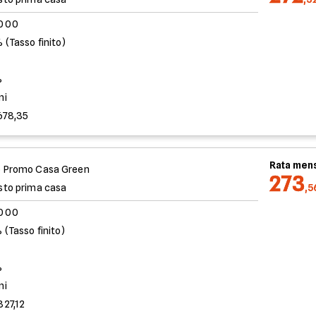
.000
 (Tasso finito)
%
ni
678,35
Rata mens
 Promo Casa Green
273
sto prima casa
,5
.000
 (Tasso finito)
%
ni
827,12