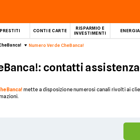
RISPARMIO E
PRESTITI
CONTI E CARTE
ENERGIA
INVESTIMENTI
 CheBanca!
Numero Verde CheBanca!
anca!: contatti assistenza 
heBanca!
mette a disposizione numerosi canali rivolti ai cli
rmazioni.