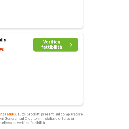
ile
Verifica
fattibilità
0€
enza Mutui
. Tutti i prodotti presenti sul comparatore
ni Generali sul Credito Immobiliare offerto ai
 clicca su verifica fattibilità