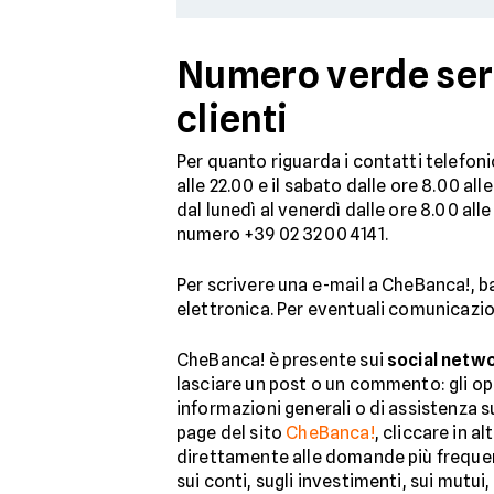
Numero verde serv
clienti
Per quanto riguarda i contatti telefoni
alle 22.00 e il sabato dalle ore 8.00 a
dal lunedì al venerdì dalle ore 8.00 all
numero +39 02 3200 4141.
Per scrivere una e-mail a CheBanca!, 
elettronica. Per eventuali comunicazion
CheBanca! è presente sui
social netw
lasciare un post o un commento: gli oper
informazioni generali o di assistenza s
page del sito
CheBanca!
, cliccare in 
direttamente alle domande più frequenti
sui conti, sugli investimenti, sui mutui,