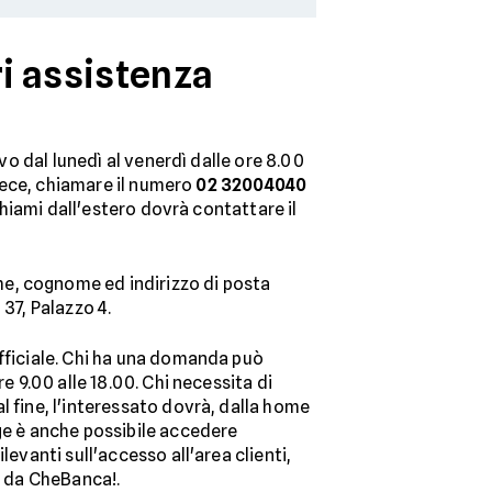
i assistenza
vo dal lunedì al venerdì dalle ore 8.00
nvece, chiamare il numero
02 32004040
chiami dall'estero dovrà contattare il
me, cognome ed indirizzo di posta
37, Palazzo 4.
 ufficiale. Chi ha una domanda può
e 9.00 alle 18.00. Chi necessita di
l fine, l'interessato dovrà, dalla home
age è anche possibile accedere
evanti sull'accesso all'area clienti,
rti da CheBanca!.