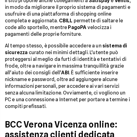
Il sito propone anche collegamenti a
Satispay
e
Ventis
,
in modo da migliorare il proprio sistema di pagamenti e
usufruire di una piattaforma di shopping online
completa e aggiornata.
CBILL
permette di saltare le
code allo sportello, mentre
PagoPA
velocizza i
pagamenti delle proprie forniture.
Al tempo stesso, è possibile accedere a un
sistema di
sicurezza
curato nei minimi dettagli. L'utente può
proteggersi al meglio da furti di identità e tentativi di
frode, oltre a navigare in massima tranquillità grazie
all'aiuto dei consigli dell'
ABI
. È sufficiente inserire
nickname e password, oltre ad aggiungere alcune
informazioni personali, per accedere ai vari servizi
senza alcuna limitazione. Ovviamente, ci vogliono un
PC e una connessione a Internet per portare a termine i
compiti prefissati.
BCC Verona Vicenza online:
assistenza clienti dedicata