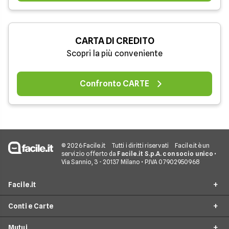
CARTA DI CREDITO
Scopri la più conveniente
Confronto CARTE
© 2026 Facile.it
Tutti i diritti riservati
Facile.it è un
servizio offerto da
Facile.it S.p.A. con socio unico
•
Via Sannio, 3 - 20137 Milano • P.IVA 07902950968
Facile.it
Conti e Carte
Assicurazioni
Mutui
Prestiti