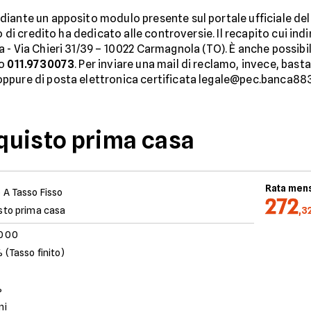
ante un apposito modulo presente sul portale ufficiale dell
o di credito ha dedicato alle controversie. Il recapito cui in
 - Via Chieri 31/39 – 10022 Carmagnola (TO). È anche possib
lo
011.9730073
. Per inviare una mail di reclamo, invece, basta
ppure di posta elettronica certificata legale@pec.banca883
quisto prima casa
Rata mens
 A Tasso Fisso
272
sto prima casa
,3
.000
 (Tasso finito)
%
ni