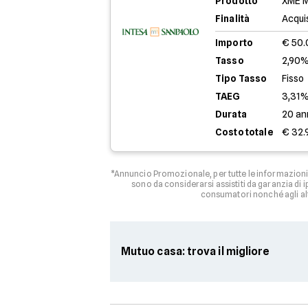
Prodotto
XME M
Finalità
Acqui
Importo
€ 50
Tasso
2,90%
Tipo Tasso
Fisso
TAEG
3,31
Durata
20 an
Costo totale
€ 32.
*Annuncio Promozionale, per tutte le informazioni 
sono da considerarsi assistiti da garanzia di
consumatori nonché agli al
Mutuo casa: trova il migliore