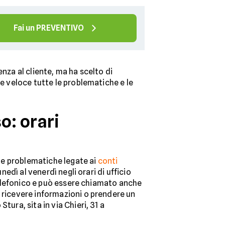
Fai un PREVENTIVO
nza al cliente, ma ha scelto di
 e veloce tutte le problematiche e le
o: orari
 le problematiche legate ai
conti
nedì al venerdì negli orari di ufficio
 telefonico e può essere chiamato anche
e ricevere informazioni o prendere un
ura, sita in via Chieri, 31 a