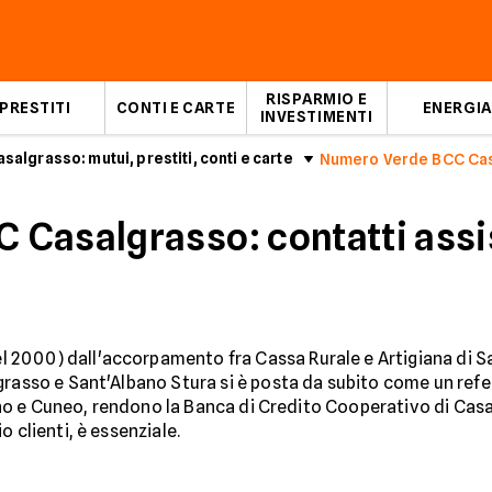
RISPARMIO E
PRESTITI
CONTI E CARTE
ENERGIA
INVESTIMENTI
salgrasso: mutui, prestiti, conti e carte
Numero Verde BCC Ca
Casalgrasso: contatti assis
2000) dall'accorpamento fra Cassa Rurale e Artigiana di Sa
grasso e Sant'Albano Stura si è posta da subito come un refer
orino e Cuneo, rendono la Banca di Credito Cooperativo di Casa
 clienti, è essenziale.