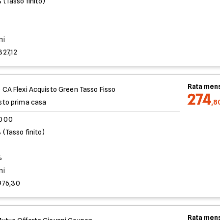
 (Tasso finito)
%
ni
827,12
Rata mens
 CA Flexi Acquisto Green Tasso Fisso
274
sto prima casa
,8
.000
 (Tasso finito)
%
ni
976,30
Rata mens