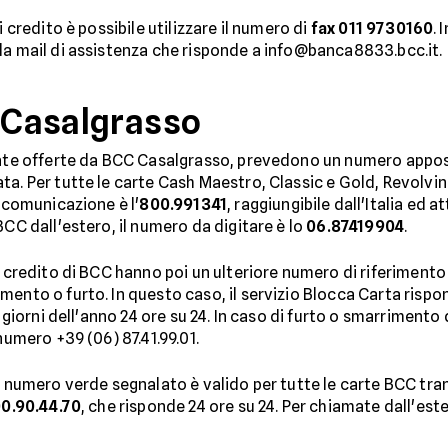
i credito è possibile utilizzare il numero di
fax 011 9730160
. 
la mail di assistenza che risponde a info@banca8833.bcc.it.
C Casalgrasso
ate offerte da BCC Casalgrasso, prevedono un numero apposit
ta. Per tutte le carte Cash Maestro, Classic e Gold, Revolv
i comunicazione è l'
800.991341
, raggiungibile dall'Italia ed at
BCC dall'estero, il numero da digitare è lo
06.87419904
.
i credito di BCC hanno poi un ulteriore numero di riferimento 
mento o furto. In questo caso, il servizio Blocca Carta risp
i giorni dell'anno 24 ore su 24. In caso di furto o smarrimento 
numero +39 (06) 87.41.99.01.
al numero verde segnalato è valido per tutte le carte BCC tr
0.90.44.70
, che risponde 24 ore su 24. Per chiamate dall'est