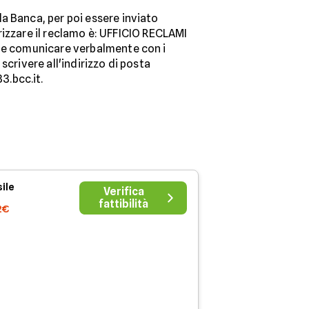
a Banca, per poi essere inviato
dirizzare il reclamo è: UFFICIO RECLAMI
ile comunicare verbalmente con i
 scrivere all'indirizzo di posta
3.bcc.it.
ile
Verifica
fattibilità
2€