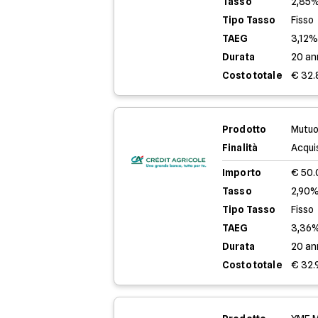
Tasso
2,85%
Tipo Tasso
Fisso
TAEG
3,12
Durata
20 an
Costo totale
€ 32.
Prodotto
Mutuo
Finalità
Acqui
Importo
€ 50
Tasso
2,90%
Tipo Tasso
Fisso
TAEG
3,36
Durata
20 an
Costo totale
€ 32.