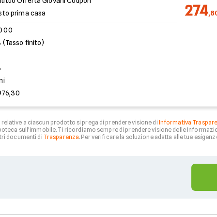
utuo Offerta Giovani Coupon
274
sto prima casa
,8
.000
 (Tasso finito)
%
ni
976,30
relative a ciascun prodotto si prega di prendere visione di
Informativa Traspar
 ipoteca sull'immobile. Ti ricordiamo sempre di prendere visione delle Informazio
tri documenti di
Trasparenza
. Per verificare la soluzione adatta alle tue esigenze