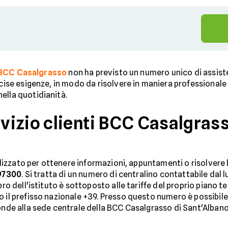
BCC Casalgrasso
non ha previsto un numero unico di assiste
ecise esigenze, in modo da risolvere in maniera professionale
ella quotidianità.
izio clienti BCC Casalgrass
utilizzato per ottenere informazioni, appuntamenti o risolvere
97300
. Si tratta di un numero di centralino contattabile dal lu
mero dell'istituto è sottoposto alle tariffe del proprio piano
o il prefisso nazionale +39. Presso questo numero è possibil
onde alla sede centrale della BCC Casalgrasso di Sant'Albano St