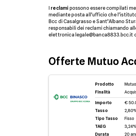
I
reclami
possono essere compilati medi
mediante posta all'ufficio che l'istitut
Bcc di Casalgrasso e Sant’Albano Stura
responsabili dei reclami chiamando al
elettronica legale@banca8833.bcc.it o
Offerte Mutuo Ac
Prodotto
Mutuo
Finalità
Acqui
Importo
€ 50
Tasso
2,80%
Tipo Tasso
Fisso
TAEG
3,24
Durata
20 an