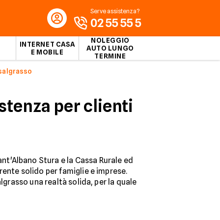
Serve assistenza?
02 55 55 5
NOLEGGIO
INTERNET CASA
AUTO LUNGO
E MOBILE
TERMINE
salgrasso
tenza per clienti
nt'Albano Stura e la Cassa Rurale ed
ente solido per famiglie e imprese.
lgrasso una realtà solida, per la quale