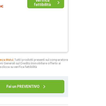
Verifica
fattibilità
0€
enza Mutui
. Tutti i prodotti presenti sul comparatore
ni Generali sul Credito Immobiliare offerto ai
 clicca su verifica fattibilità
Fai un PREVENTIVO