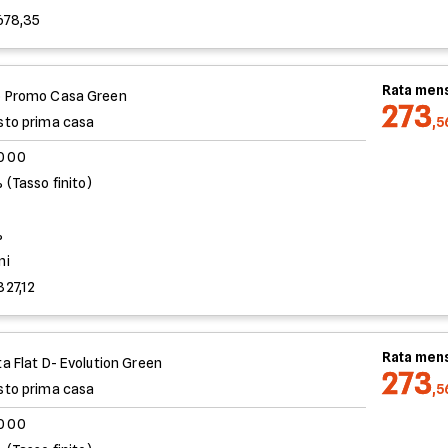
678,35
Rata mens
 Promo Casa Green
273
sto prima casa
,5
.000
 (Tasso finito)
%
ni
827,12
Rata mens
ta Flat D- Evolution Green
273
sto prima casa
,5
.000