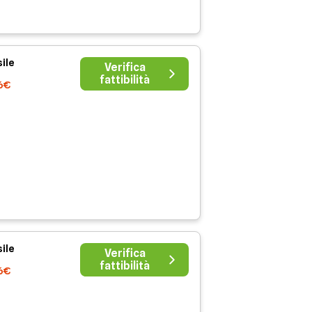
ile
Verifica
fattibilità
6€
ile
Verifica
fattibilità
6€