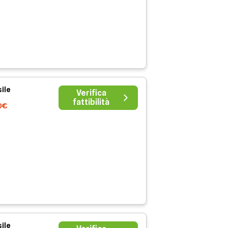
ile
Verifica
fattibilità
0€
ile