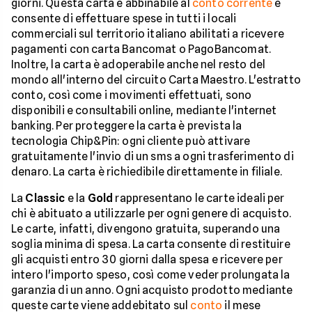
giorni. Questa carta è abbinabile al
conto corrente
e
consente di effettuare spese in tutti i locali
commerciali sul territorio italiano abilitati a ricevere
pagamenti con carta Bancomat o PagoBancomat.
Inoltre, la carta è adoperabile anche nel resto del
mondo all'interno del circuito Carta Maestro. L'estratto
conto, così come i movimenti effettuati, sono
disponibili e consultabili online, mediante l'internet
banking. Per proteggere la carta è prevista la
tecnologia Chip&Pin: ogni cliente può attivare
gratuitamente l'invio di un sms a ogni trasferimento di
denaro. La carta è richiedibile direttamente in filiale.
La
Classic
e la
Gold
rappresentano le carte ideali per
chi è abituato a utilizzarle per ogni genere di acquisto.
Le carte, infatti, divengono gratuita, superando una
soglia minima di spesa. La carta consente di restituire
gli acquisti entro 30 giorni dalla spesa e ricevere per
intero l'importo speso, così come veder prolungata la
garanzia di un anno. Ogni acquisto prodotto mediante
queste carte viene addebitato sul
conto
il mese