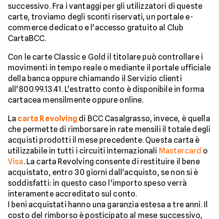
successivo. Fra i vantaggi per gli utilizzatori di queste
carte, troviamo degli sconti riservati, un portale e-
commerce dedicato e l'accesso gratuito al Club
CartaBCC.
Con le carte Classic e Gold il titolare può controllare i
movimenti in tempo reale o mediante il portale ufficiale
della banca oppure chiamando il Servizio clienti
all'800.99.13.41. L'estratto conto è disponibile in forma
cartacea mensilmente oppure online.
La
carta Revolving
di BCC Casalgrasso, invece, è quella
che permette di rimborsare in rate mensili il totale degli
acquisti prodotti il mese precedente. Questa carta è
utilizzabile in tutti i circuiti internazionali
Mastercard
o
Visa
. La carta Revolving consente di restituire il bene
acquistato, entro 30 giorni dall'acquisto, se non si è
soddisfatti: in questo caso l'importo speso verrà
interamente accreditato sul conto.
I beni acquistati hanno una garanzia estesa a tre anni. Il
costo del rimborso è posticipato al mese successivo,