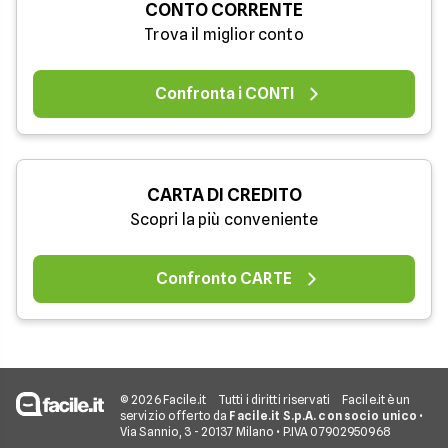
CONTO CORRENTE
Trova il miglior conto
Confronta i CONTI
CARTA DI CREDITO
Scopri la più conveniente
Confronto CARTE
© 2026 Facile.it
Tutti i diritti riservati
Facile.it è un
servizio offerto da
Facile.it S.p.A. con socio unico
•
Via Sannio, 3 - 20137 Milano • P.IVA 07902950968