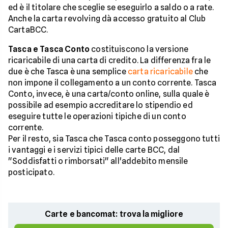
ed è il titolare che sceglie se eseguirlo a saldo o a rate.
Anche la carta revolving dà accesso gratuito al Club
CartaBCC.
Tasca e Tasca Conto
costituiscono la versione
ricaricabile di una carta di credito. La differenza fra le
due è che Tasca è una semplice
carta ricaricabile
che
non impone il collegamento a un conto corrente. Tasca
Conto, invece, è una carta/conto online, sulla quale è
possibile ad esempio accreditare lo stipendio ed
eseguire tutte le operazioni tipiche di un conto
corrente.
Per il resto, sia Tasca che Tasca conto posseggono tutti
i vantaggi e i servizi tipici delle carte BCC, dal
"Soddisfatti o rimborsati" all'addebito mensile
posticipato.
Carte e bancomat: trova la migliore