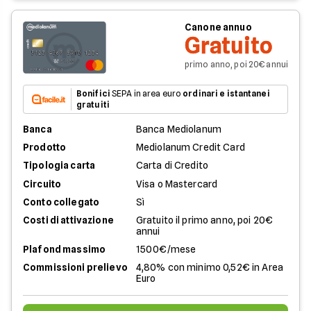
Canone annuo
Gratuito
primo anno, poi 20€ annui
Bonifici
SEPA in area euro
ordinari e istantanei
gratuiti
Banca
Banca Mediolanum
Prodotto
Mediolanum Credit Card
Tipologia carta
Carta di Credito
Circuito
Visa o Mastercard
Conto collegato
Sì
Costi di attivazione
Gratuito il primo anno, poi 20€
annui
Plafond massimo
1500€/mese
Commissioni prelievo
4,80% con minimo 0,52€ in Area
Euro