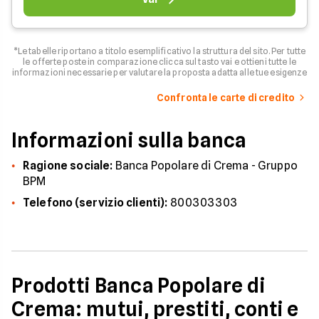
*Le tabelle riportano a titolo esemplificativo la struttura del sito. Per tutte
le offerte poste in comparazione clicca sul tasto vai e ottieni tutte le
informazioni necessarie per valutare la proposta adatta alle tue esigenze
Confronta le carte di credito
Informazioni sulla banca
Ragione sociale:
Banca Popolare di Crema - Gruppo
BPM
Telefono (servizio clienti):
800303303
Prodotti Banca Popolare di
Crema: mutui, prestiti, conti e