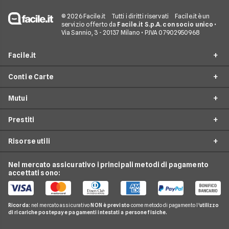
© 2026 Facile.it
Tutti i diritti riservati
Facile.it è un
servizio offerto da
Facile.it S.p.A. con socio unico
•
Via Sannio, 3 - 20137 Milano • P.IVA 07902950968
Facile.it
Conti e Carte
Assicurazioni
Mutui
Prestiti
Conto Online
Mutui
Prestiti
Conto Corrente
Mutuo Online
Internet Casa
Conto Deposito
Risorse utili
Mutuo Prima Casa
Prestiti On Line
Luce e Gas
Carta di Credito'
Surroga Mutuo
Prestito Personale
Nel mercato assicurativo i principali metodi di pagamento
Conti e Carte
Guide Prestiti
Carta Prepagata
accettati sono:
Mutui Seconda Casa
Cessione del Quinto
Telefonia Mobile
Guide Mutui
Calcolo Rata Mutuo
Prestito Auto
Pay TV
Guide Conti
Ricorda:
nel mercato assicurativo
NON è previsto
come metodo di pagamento l'
utilizzo
Mutui INPDAP
Piccoli Prestiti
di ricariche postepay e pagamenti intestati a persone fisiche.
Noleggio Lungo Termine
Guide Carte
Calcolo Interessi Mutuo
Prestiti Veloci