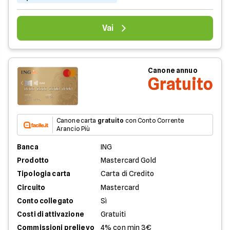
Vai
Canone annuo
Gratuito
Canone carta
gratuito
con Conto Corrente
Arancio Più
Banca
ING
Prodotto
Mastercard Gold
Tipologia carta
Carta di Credito
Circuito
Mastercard
Conto collegato
Sì
Costi di attivazione
Gratuiti
Commissioni prelievo
4% con min 3€