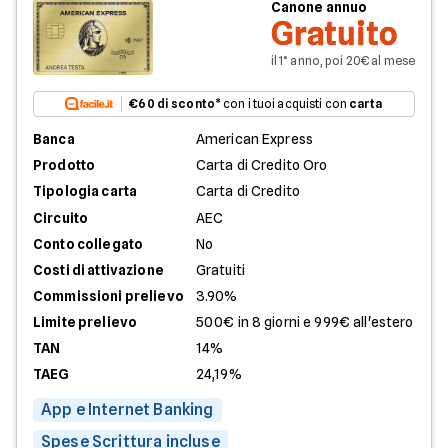
Canone annuo
Gratuito
il 1° anno, poi 20€ al mese
€60 di sconto
* con i tuoi acquisti con
carta
Banca
American Express
Prodotto
Carta di Credito Oro
Tipologia carta
Carta di Credito
Circuito
AEC
Conto collegato
No
Costi di attivazione
Gratuiti
Commissioni prelievo
3.90%
Limite prelievo
500€ in 8 giorni e 999€ all'estero
TAN
14%
TAEG
24,19%
App e Internet Banking
Spese Scrittura incluse