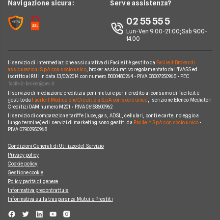
News
Navigazione sicura:
Serve assistenza?
News Prestiti
Mutuo Liquidità
Prestito INPS/INPDAP
Chi siamo
02 55 55 5
News Carte
Mutui Ristrutturazione
Prestiti a Protestati
Lun-Ven 9:00-21:00; Sab 9.00-
Perché scegliere Facile.it
News Conti
14.00
Mutuo Tasso Fisso
Prestiti per Giovani
Contatti
News Mutui
Consolidamento Debiti
Il servizio di intermediazione assicurativa di Facile.it è gestito da
Facile.it Broker di
Mappa del sito
assicurazioni S.p.A. con socio unico
, broker assicurativo regolamentato dall'IVASS ed
iscritto al RUI in data 13/02/2014 con numero B000480264 • P.IVA 08007250965 • PEC
Prestiti Moto
Il servizio di mediazione creditizia per i mutui e per il credito al consumo di Facile.it è
Prestiti per disoccupati
gestito da
Facile.it Mediazione Creditizia S.p.A. con socio unico
, iscrizione Elenco Mediatori
Creditizi OAM numero M201 • P.IVA 06158600962
Prestiti senza busta paga
Il servizio di comparazione tariffe (luce, gas, ADSL, cellulari, conti e carte, noleggio a
lungo termine) ed i servizi di marketing sono gestiti da
Facile.it S.p.A. con socio unico
•
P.IVA 07902950968
Condizioni Generali di Utilizzo del Servizio
Privacy policy
Cookie policy
Gestione cookie
Policy parità di genere
Informativa precontrattule
Informativa sulla trasparenza Mutui e Prestiti