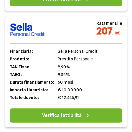
Rata mensile
207
,10€
Finanziaria:
Sella Personal Credit
Prodotto:
Prestito Personale
TAN Fisso:
8,90%
TAEG:
9,36%
Durata finanziamento:
60 mesi
Importo finanziato:
€ 10.000,00
Totale dovuto:
€ 12.445,92
Verifica fattibilità