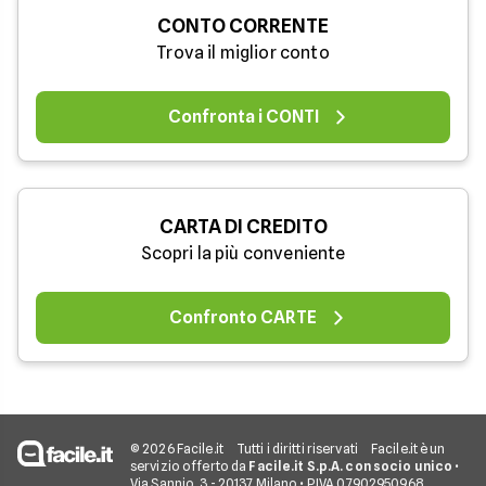
CONTO CORRENTE
Trova il miglior conto
Confronta i CONTI
CARTA DI CREDITO
Scopri la più conveniente
Confronto CARTE
© 2026 Facile.it
Tutti i diritti riservati
Facile.it è un
servizio offerto da
Facile.it S.p.A. con socio unico
•
Via Sannio, 3 - 20137 Milano • P.IVA 07902950968