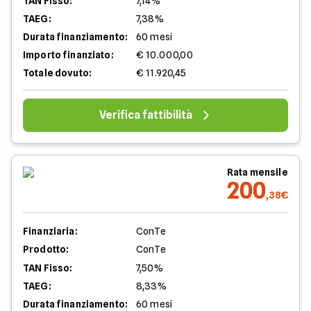
TAN Fisso:
7,14%
TAEG:
7,38%
Durata finanziamento:
60 mesi
Importo finanziato:
€ 10.000,00
Totale dovuto:
€ 11.920,45
Verifica fattibilità
Rata mensile
200
,38€
Finanziaria:
ConTe
Prodotto:
ConTe
TAN Fisso:
7,50%
TAEG:
8,33%
Durata finanziamento:
60 mesi