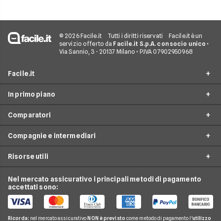
© 2026 Facile.it
Tutti i diritti riservati
Facile.it è un
servizio offerto da
Facile.it S.p.A. con socio unico
•
Via Sannio, 3 - 20137 Milano • P.IVA 07902950968
Facile.it
In primo piano
Assicurazioni
Comparatori
Prestiti
Assicurazioni online
Mutui
Compagnie e intermediari
Assicurazione Auto
Preventivo assicurazione auto
Internet Casa
Assicurazione Moto
Risorse utili
Preventivo Assicurazione Moto
24hassistance
Luce e Gas
Assicurazione Viaggio
Preventivo Assicurazione Autocarro
Bene Assicurazioni
Nel mercato assicurativo i principali metodi di pagamento
Conti e Carte
Osservatorio Assicurazioni
Assicurazione Casa
accettati sono:
Preventivo Assicurazione Casa
ConTe
Telefonia Mobile
Guida Assicurazioni
Assicurazione Vita
Preventivo Assicurazione Vita
Genertel
Pay TV
Agenzie Assicurative
Assicurazione Mutuo
Ricorda:
nel mercato assicurativo
NON è previsto
come metodo di pagamento l'
utilizzo
Preventivo Assicurazione Viaggio