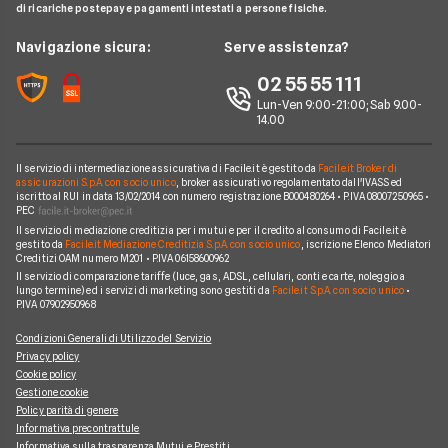
Allianz Direct
di ricariche postepay e pagamenti intestati a persone fisiche.
Noleggio Lungo Termine
Domande Assicurazioni
Assicurazione Professionale
RC Familiare
Linear
News
Navigazione sicura:
Serve assistenza?
Glossario Assicurativo
Assicurazione Avvocati
Assicurazione Auto Mensile
Prima.it
Chi siamo
02 55 55 111
Notizie Assicurazioni
Assicurazione Infortuni
Quixa
Lun-Ven 9:00-21:00; Sab 9.00-
Perché scegliere Facile.it
Argomenti in evidenza Assicurazioni
Assicurazione Cane
14.00
Verti
Contatti
Assicurazione Smartphone
UnipolSai
Il servizio di intermediazione assicurativa di Facile.it è gestito da
Facile.it Broker di
Mappa del sito
Assicurazione Autocarro
assicurazioni S.p.A. con socio unico
, broker assicurativo regolamentato dall'IVASS ed
iscritto al RUI in data 13/02/2014 con numero registrazione B000480264 • P.IVA 08007250965 •
Allianz
PEC
Il servizio di mediazione creditizia per i mutui e per il credito al consumo di Facile.it è
Compagnie e intermediari
gestito da
Facile.it Mediazione Creditizia S.p.A. con socio unico
, iscrizione Elenco Mediatori
Creditizi OAM numero M201 • P.IVA 06158600962
Il servizio di comparazione tariffe (luce, gas, ADSL, cellulari, conti e carte, noleggio a
lungo termine) ed i servizi di marketing sono gestiti da
Facile.it S.p.A. con socio unico
•
P.IVA 07902950968
Condizioni Generali di Utilizzo del Servizio
Privacy policy
Cookie policy
Gestione cookie
Policy parità di genere
Informativa precontrattule
Informativa sulla trasparenza Mutui e Prestiti