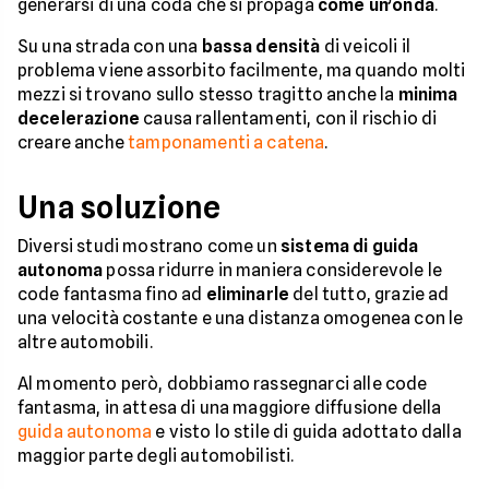
generarsi di una coda che si propaga
come un’onda
.
Su una strada con una
bassa densità
di veicoli il
problema viene assorbito facilmente, ma quando molti
mezzi si trovano sullo stesso tragitto anche la
minima
decelerazione
causa rallentamenti, con il rischio di
creare anche
tamponamenti a catena
.
Una soluzione
Diversi studi mostrano come un
sistema di guida
autonoma
possa ridurre in maniera considerevole le
code fantasma fino ad
eliminarle
del tutto, grazie ad
una velocità costante e una distanza omogenea con le
altre automobili.
Al momento però, dobbiamo rassegnarci alle code
fantasma, in attesa di una maggiore diffusione della
guida autonoma
e visto lo stile di guida adottato dalla
maggior parte degli automobilisti.