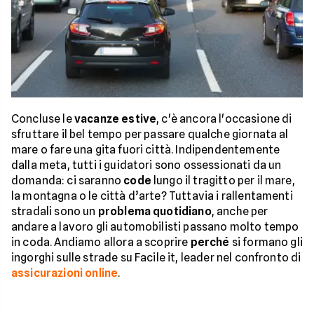
Concluse le
vacanze estive
, c'è ancora l'occasione di
sfruttare il bel tempo per passare qualche giornata al
mare o fare una gita fuori città. Indipendentemente
dalla meta, tutti i guidatori sono ossessionati da un
domanda: ci saranno
code
lungo il tragitto per il mare,
la montagna o le città d’arte? Tuttavia i rallentamenti
stradali sono un
problema quotidiano
, anche per
andare a lavoro gli automobilisti passano molto tempo
in coda. Andiamo allora a scoprire
perché
si formano gli
ingorghi sulle strade su Facile it, leader nel confronto di
assicurazioni online
.