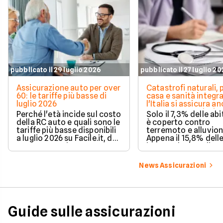
pubblicato il 29 luglio 2026
pubblicato il 27 luglio 2
Assicurazione auto per over
Catastrofi naturali, 
60: le tariffe più basse di
casa e sanità integra
luglio 2026
l'Italia si assicura a
troppo poco. I dati 
Perché l'età incide sul costo
Solo il 7,3% delle abi
della RC auto e quali sono le
è coperto contro
tariffe più basse disponibili
terremoto e alluvion
a luglio 2026 su Facile.it, da
Appena il 15,8% dell
106,32€ annui.
imprese ha la polizz
catastrofale obbligat
dati ANIA 2025 sul g
News Assicurazioni
assicurativo italiano
Guide sulle assicurazioni