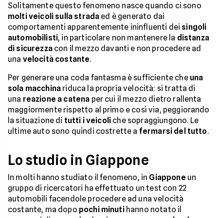
Solitamente questo fenomeno nasce quando ci sono
molti veicoli sulla strada
ed è generato dai
comportamenti apparentemente ininfluenti dei
singoli
automobilisti
, in particolare non mantenere la
distanza
di sicurezza
con il mezzo davanti e non procedere ad
una
velocità costante
.
Per generare una coda fantasma è sufficiente che
una
sola macchina
riduca la propria velocità: si tratta di
una
reazione a catena
per cui il mezzo dietro rallenta
maggiormente rispetto al primo e così via, peggiorando
la situazione di
tutti i veicoli
che sopraggiungono. Le
ultime auto sono quindi costrette a
fermarsi del tutto
.
Lo studio in Giappone
In molti hanno studiato il fenomeno, in
Giappone
un
gruppo di ricercatori ha effettuato un test con 22
automobili facendole procedere ad una velocità
costante, ma dopo
pochi minuti
hanno notato il