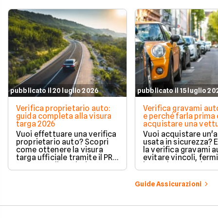
pubblicato il 20 luglio 2026
pubblicato il 15 luglio 2
Verifica proprietario auto:
Verifica gravami au
guida completa alla visura
e perché farla prima 
targa 2026
acquistare una vett
Vuoi effettuare una verifica
Vuoi acquistare un'
proprietario auto? Scopri
usata in sicurezza? 
come ottenere la visura
la verifica gravami a
targa ufficiale tramite il PRA
evitare vincoli, fermi
per controllare dati e
ipoteche. Scopri co
vincoli in totale sicurezza.
tutelare il tuo acqui
Guide Assicurazioni