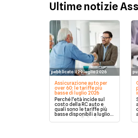
Ultime notizie As
pubblicato il 29 luglio 2026
pu
Assicurazione auto per
over 60: le tariffe più
basse di luglio 2026
Perché l'età incide sul
costo della RC auto e
quali sono le tariffe più
basse disponibili a luglio
2026 su Facile.it, da
106,32€ annui.