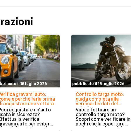
urazioni
bblicato il 15 luglio 2026
pubblicato il 15 luglio 2026
Verifica gravami auto:
Controllo targa moto:
come e perché farla prima
guida completa alla
di acquistare una vettura
verifica dei dati del
veicolo
Vuoi acquistare un'auto
Vuoi effettuare un
usata in sicurezza?
controllo targa moto?
Effettua la verifica
Scopri come verificare in
gravami auto per evitare
pochi clic la copertura
vincoli, fermi o ipoteche.
assicurativa, la revisione