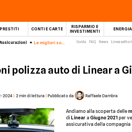
RISPARMIO E
PRESTITI
CONTI E CARTE
ENERGIA
INVESTIMENTI
Guida
FAQ
News
Linee editori
Assicurazioni
Le migliori soluzioni Linear polizza auto Giugno 2021
oni polizza auto di Linear a 
2-2024
|
2
min di lettura
|
Pubblicato da
Raffaele Dambra
Andiamo alla scoperta delle
m
di
Linear
a
Giugno 2021
per ve
assicurativa della compagnia 