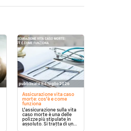
nuove coperture.
pubblicato il 6 luglio 2026
pubblicato il 11 
Assicurazione vita caso
Assicurazione
morte: cos'è e come
copre e a chi 
funziona
Proteggere la 
L'assicurazione sulla vita
casa e la propr
caso morte è una delle
da eventi impr
polizze più stipulate in
importante. L
assoluto. Si tratta di una
compagnie ass
misura preventiva molto