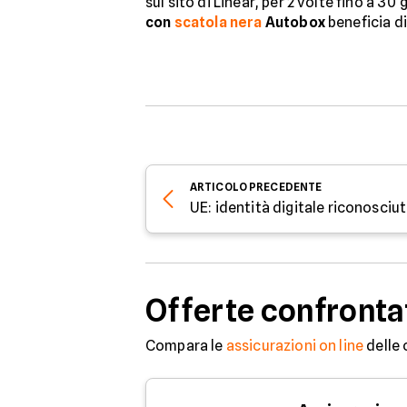
sul sito di Linear, per 2 volte fino a 30
con
scatola nera
Autobox
beneficia di
ARTICOLO
PRECEDENTE
UE: identità digitale riconosciut
Offerte confronta
Compara le
assicurazioni on line
delle 