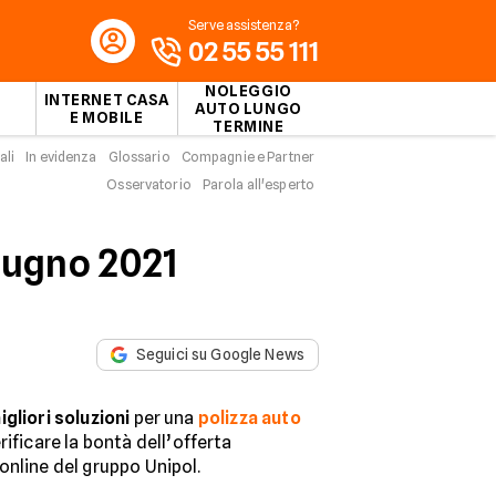
Serve assistenza?
02 55 55 111
NOLEGGIO
INTERNET CASA
AUTO LUNGO
E MOBILE
TERMINE
ali
In evidenza
Glossario
Compagnie e Partner
Osservatorio
Parola all'esperto
Giugno 2021
Seguici su Google News
igliori soluzioni
per una
polizza auto
rificare la bontà dell’offerta
online del gruppo Unipol.