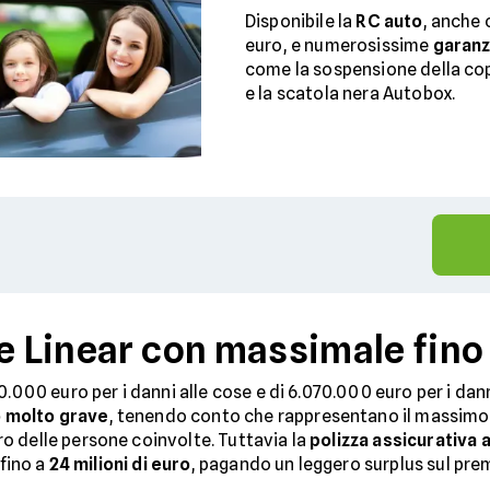
Disponibile la
RC auto
, anche 
euro, e numerosissime
garanz
come la sospensione della cope
e la scatola nera Autobox.
e Linear con massimale fino 
20.000 euro per i danni alle cose e di 6.070.000 euro per i da
 molto grave
, tenendo conto che rappresentano il massimo 
o delle persone coinvolte. Tuttavia la
polizza assicurativa 
 fino a
24 milioni di euro
, pagando un leggero surplus sul pre