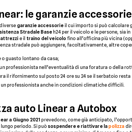
near: le garanzie accessorie
 diverse
garanzie accessorie
il cui importo si può calcolare 
sistenza Stradale Base
h24 per il veicolo e le persone, sia in 
 attrezzi
e il
traino del veicolo
fino all’officina più vicina (op
stenza stradale può aggiungere, facoltativamente, altre coper
e o guasto lontano da casa;
 un professionista nell’eventualità di una foratura o della ro
ura il rifornimento sul posto 24 ore su 24 se il serbatoio resta
un professionista anche in condizioni climatiche difficili.
za auto Linear a Autobox
inear a Giugno 2021
prevedono, come già anticipato, l’opport
n lungo periodo. Si può
sospendere e riattivare la
polizza
dir