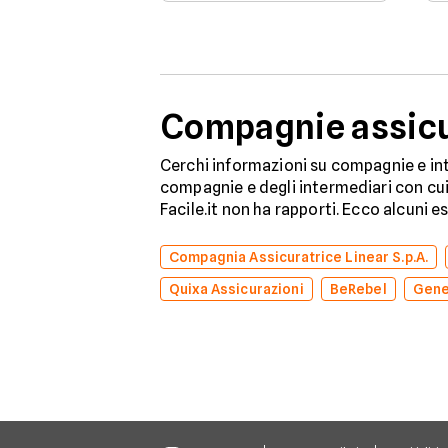
controllare dati e vincoli
in totale sicurezza.
Compagnie assicur
Cerchi informazioni su compagnie e int
compagnie e degli intermediari con cui 
Facile.it non ha rapporti. Ecco alcuni e
Compagnia Assicuratrice Linear S.p.A.
Quixa Assicurazioni
BeRebel
Gene