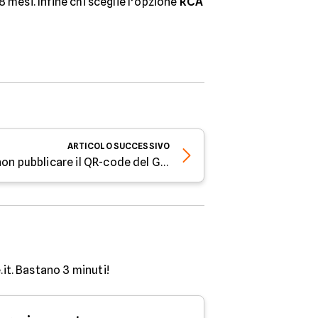
18 mesi. Infine chi sceglie l’opzione
RCA
ARTICOLO
SUCCESSIVO
Sicurezza online: meglio non pubblicare il QR-code del Green Pass
.it. Bastano 3 minuti!