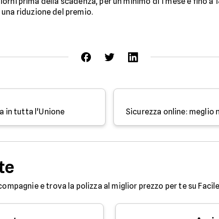
 giorni prima della scadenza, per un minimo di 1 mese e fino a 
 una riduzione del premio.
a in tutta l'Unione
te
compagnie e trova la polizza al miglior prezzo per te su Facile