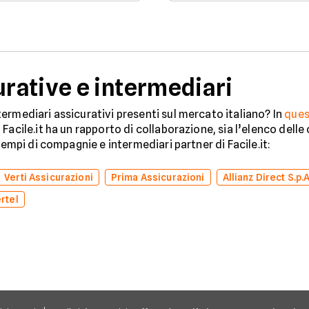
Scopri come tutelare il
e lo stato legale del
tuo acquisto.
veicolo in sicurezza.
ative e intermediari
ermediari assicurativi presenti sul mercato italiano? In
ques
Facile.it ha un rapporto di collaborazione, sia l’elenco dell
sempi di compagnie e intermediari partner di Facile.it:
Verti Assicurazioni
Prima Assicurazioni
Allianz Direct S.p.A
rtel