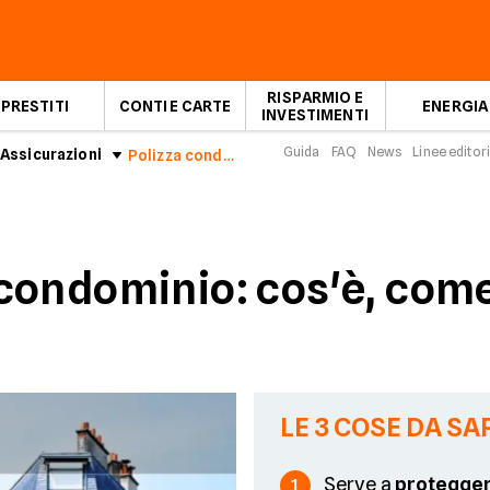
RISPARMIO E
PRESTITI
CONTI E CARTE
ENERGIA
INVESTIMENTI
Guida
FAQ
News
Linee editori
Assicurazioni
Polizza condominiale: cos'è e cosa copre
condominio: cos'è, come
LE 3 COSE DA SA
Serve a
protegger
1