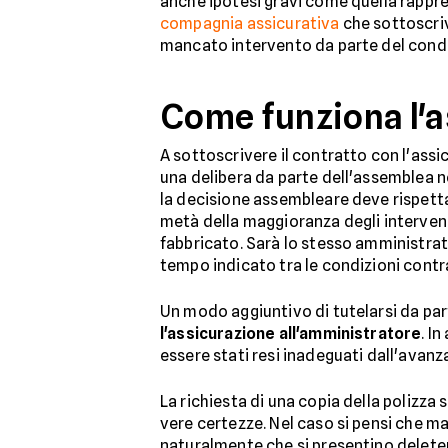
anche ipotesi gravi come quella rappr
compagnia assicurativa
che sottoscriv
mancato intervento da parte del condom
Come funziona l'
A sottoscrivere il contratto con l'assic
una delibera da parte dell'assemblea 
la decisione assembleare deve rispetta
metà della maggioranza degli intervenu
fabbricato. Sarà lo stesso amministrator
tempo indicato tra le condizioni contra
Un modo aggiuntivo di tutelarsi da par
l'assicurazione all'amministratore
. I
essere stati resi inadeguati dall'ava
La richiesta di una copia della polizza 
vere certezze. Nel caso si pensi che m
naturalmente che si presentino deleter