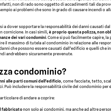
nfatti, non di rado sono oggetto di accadimenti tali da prov
esempio ai problemi che sono in grado di causare incendi o al
rsi a dover sopportare la responsabilità dei danni causati da
n cornicione. In casi simili,
è proprio questa polizza, non obb
nanze dei vari condomini
. Come si può facilmente capire, la
ire il massimo di tutela al condominio in relazione alle respon
danni che possono essere causati dall’edificio e quelli che i
uindi andrebbero sicuramente prevenute.
izza condominio?
nni alle parti comuni dell’edificio
, come facciate, tetto, scal
ci. Può includere la responsabilità civile del condominio per
articolare di andare a coprire:
l fabbricato
non solo ai condomini, ma anche ad altre perso