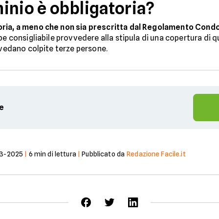
inio è obbligatoria?
oria, a meno che non sia prescritta dal Regolamento Cond
be consigliabile provvedere alla stipula di una copertura di q
 vedano colpite terze persone.
te
3-2025
|
6
min di lettura
|
Pubblicato da
Redazione Facile.it