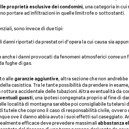
le proprietà esclusive dei condomini
, una categoria in cui
o portare ad infiltrazioni in quelle limitrofe o sottostanti.
ziali, sono invece di due tipi:
li danni riportati da prestatori d'opera la cui causa sia appun
e anche i danni provocati da fenomeni atmosferici come un f
a fughe di gas.
to alle
garanzie aggiuntive
, altra sezione che non andrebbe
ella casistica. Tra le tante possibilità da prendere in esame,
rottura accidentale delle tubazioni. Altra eventualità da c
eventuali guasti
, una ipotesi congegnata proprio al fine di dar
lle località di montagna sarebbe poi consigliabile tutelarsi 
i tutele che coprono il caso di responsabilità civile, ovvero
que ove il danno abbia avuto i suoi effetti sul caseggiato. An
e realmente efficace deve prevedere massimali
abbastanza el