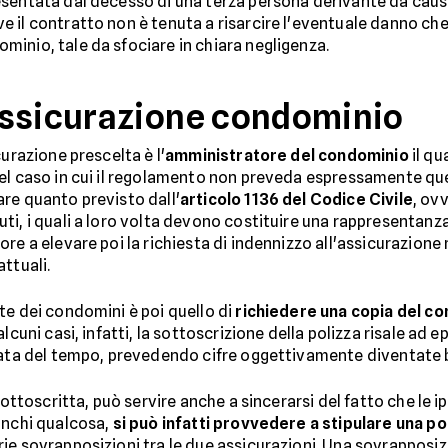
esentata dal decesso di una terza persona derivante da caus
e il contratto non è tenuta a risarcire l'eventuale danno che
inio, tale da sfociare in chiara negligenza.
assicurazione condominio
urazione prescelta è l'
amministratore del condominio
il qu
nel caso in cui il regolamento non preveda espressamente qu
re quanto previsto dall'
articolo 1136 del Codice Civile
, ov
ti, i quali a loro volta devono costituire una rappresentanz
e a elevare poi la richiesta di indennizzo all'assicurazione ne
ttuali.
te dei condomini è poi quello di
richiedere una copia del co
n alcuni casi, infatti, la sottoscrizione della polizza risale a
nzata del tempo, prevedendo cifre oggettivamente diventate 
sottoscritta, può servire anche a sincerarsi del fatto che le ip
anchi qualcosa,
si può infatti provvedere a stipulare una po
ie sovrapposizioni tra le due assicurazioni. Una sovrapposiz