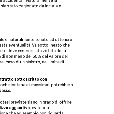
e accidentali. Naturalmente la
 sia stato cagionato da incuria e
ale è naturalmente tenuto ad ottenere
esta eventualità. Va sottolineato che
vero deve essere stata votata dalla
a di non meno del 50% del valore del
l caso di un sinistro, nel limite di
ntratto sottoscritto con
d epoche lontane e i massimali potrebbero
basse.
otesi previste siano in grado di offrire
lizza aggiuntiva
, evitando
ione che ad esempio non riguarda il