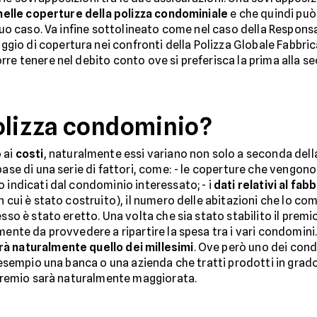
i nelle coperture della polizza condominiale
e che quindi può
suo caso. Va infine sottolineato come nel caso della Responsabi
io di copertura nei confronti della Polizza Globale Fabbri
re tenere nel debito conto ove si preferisca la prima alla s
olizza condominio?
 ai
costi
, naturalmente essi variano non solo a seconda del
ase di una serie di fattori, come: - le coperture che vengono 
 indicati dal condominio interessato; - i
dati relativi al fab
n cui è stato costruito), il numero delle abitazioni che lo c
esso è stato eretto. Una volta che sia stato stabilito il pre
mente da provvedere a ripartire la spesa tra i vari condomini
rà naturalmente quello dei millesimi
. Ove però uno dei cond
d esempio una banca o una azienda che tratti prodotti in grado
i premio sarà naturalmente maggiorata.