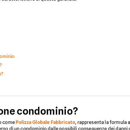
dominio
?
a?
ione condominio?
so come
Polizza Globale Fabbricato
, rappresenta la formula
interno di un condominio dalle possibili conseguenze dei danni