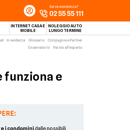
Serve assistenza?
02 55 55 111
INTERNET CASA E
NOLEGGIO AUTO
MOBILE
LUNGO TERMINE
ali
In evidenza
Glossario
Compagnie e Partner
Osservatorio
Parola all'esperto
 funziona e
PERE:
e i condomini
dalle possibili