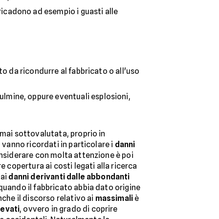
 ricadono ad esempio i guasti alle
to da ricondurre al fabbricato o all'uso
ulmine, oppure eventuali esplosioni,
 mai sottovalutata, proprio in
 vanno ricordati in particolare i
danni
onsiderare con molta attenzione è poi
e copertura ai costi legati alla ricerca
dai
danni derivanti dalle abbondanti
 quando il fabbricato abbia dato origine
che il discorso relativo ai
massimali
è
evati
, ovvero in grado di coprire