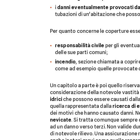
i
danni eventualmente provocati dal
tubazioni di un'abitazione che posson
Per quanto concerne le coperture essen
responsabilità civile
per gli eventua
delle sue parti comuni;
incendio
, sezione chiamata a coprir
come ad esempio quelle provocate d
Un capitolo a parte è poi quello riserva
considerazione della notevole vastità d
idrici
che possono essere causati dalla 
quella rappresentata dalla
ricerca di 
dei motivi che hanno causato danni. Ne
nevicate
. Si tratta comunque sempre d
ad un danno verso terzi. Non valide dun
di notevole rilievo. Una assicurazion