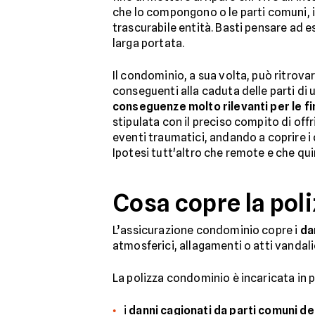
che lo compongono o le parti comuni, i
trascurabile entità. Basti pensare ad 
larga portata.
Il condominio, a sua volta, può ritrova
conseguenti alla caduta delle parti di u
conseguenze molto rilevanti per le fi
stipulata con il preciso compito di offr
eventi traumatici, andando a coprire i 
Ipotesi tutt'altro che remote e che q
Cosa copre la pol
L’assicurazione condominio copre i
da
atmosferici, allagamenti o atti vandali
La polizza condominio è incaricata in p
i
danni cagionati da parti comuni de