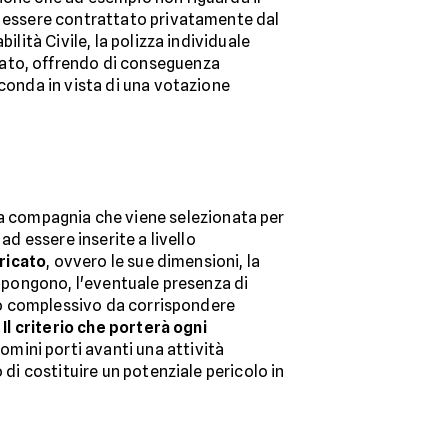
 essere contrattato privatamente dal
lità Civile, la polizza individuale
cato, offrendo di conseguenza
econda in vista di una votazione
la compagnia che viene selezionata per
ad essere inserite a livello
bricato
, ovvero le sue dimensioni, la
ompongono, l'eventuale presenza di
mio complessivo da corrispondere
.
Il criterio che porterà ogni
omini porti avanti una attività
 di costituire un potenziale pericolo in