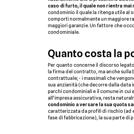
caso di furto, il quale non rientra ma
condominio il quale la ritenga utile al 
comporti normalmente un maggiore ragg
maggiori garanzie. Un fattore che occor
condominiale.
Quanto costa la p
Per quanto concerne il discorso legato
la firma del contratto, ma anche sulla b
contrattuale; - i massimali che vengono
sua anzianità (che decorre dalla data i
parchi condominiali e il comune in cui 
all'impresa assicurativa, resta natural
condominio a versare la sua quota sa
caratterizzata da profili di rischio (a
fase di fabbricazione), la sua parte d