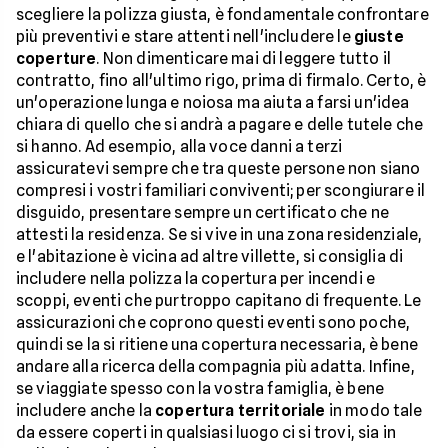
scegliere la polizza giusta, è fondamentale confrontare
più preventivi e stare attenti nell'includere le
giuste
coperture
. Non dimenticare mai di leggere tutto il
contratto, fino all'ultimo rigo, prima di firmalo. Certo, è
un'operazione lunga e noiosa ma aiuta a farsi un'idea
chiara di quello che si andrà a pagare e delle tutele che
si hanno. Ad esempio, alla voce danni a terzi
assicuratevi sempre che tra queste persone non siano
compresi i vostri familiari conviventi; per scongiurare il
disguido, presentare sempre un certificato che ne
attesti la residenza. Se si vive in una zona residenziale,
e l'abitazione è vicina ad altre villette, si consiglia di
includere nella polizza la copertura per incendi e
scoppi, eventi che purtroppo capitano di frequente. Le
assicurazioni che coprono questi eventi sono poche,
quindi se la si ritiene una copertura necessaria, è bene
andare alla ricerca della compagnia più adatta. Infine,
se viaggiate spesso con la vostra famiglia, è bene
includere anche la
copertura territoriale
in modo tale
da essere coperti in qualsiasi luogo ci si trovi, sia in