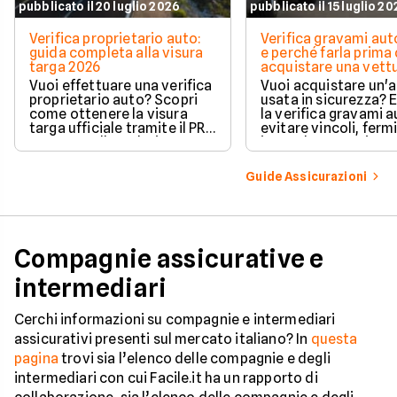
pubblicato il 20 luglio 2026
pubblicato il 15 luglio 2
Verifica proprietario auto:
Verifica gravami au
guida completa alla visura
e perché farla prima 
targa 2026
acquistare una vett
Vuoi effettuare una verifica
Vuoi acquistare un'
proprietario auto? Scopri
usata in sicurezza? 
come ottenere la visura
la verifica gravami a
targa ufficiale tramite il PRA
evitare vincoli, fermi
per controllare dati e
ipoteche. Scopri co
vincoli in totale sicurezza.
tutelare il tuo acqui
Guide Assicurazioni
Compagnie assicurative e
intermediari
Cerchi informazioni su compagnie e intermediari
assicurativi presenti sul mercato italiano? In
questa
pagina
trovi sia l’elenco delle compagnie e degli
intermediari con cui Facile.it ha un rapporto di