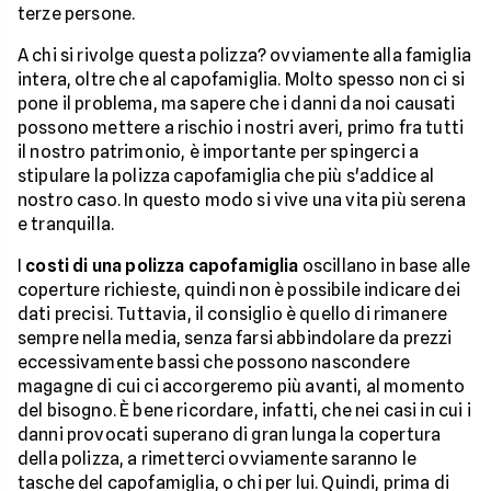
terze persone.
A chi si rivolge questa polizza? ovviamente alla famiglia
intera, oltre che al capofamiglia. Molto spesso non ci si
pone il problema, ma sapere che i danni da noi causati
possono mettere a rischio i nostri averi, primo fra tutti
il nostro patrimonio, è importante per spingerci a
stipulare la polizza capofamiglia che più s'addice al
nostro caso. In questo modo si vive una vita più serena
e tranquilla.
I
costi di una polizza capofamiglia
oscillano in base alle
coperture richieste, quindi non è possibile indicare dei
dati precisi. Tuttavia, il consiglio è quello di rimanere
sempre nella media, senza farsi abbindolare da prezzi
eccessivamente bassi che possono nascondere
magagne di cui ci accorgeremo più avanti, al momento
del bisogno. È bene ricordare, infatti, che nei casi in cui i
danni provocati superano di gran lunga la copertura
della polizza, a rimetterci ovviamente saranno le
tasche del capofamiglia, o chi per lui. Quindi, prima di