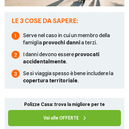
LE 3 COSE DA SAPERE:
Serve nel caso in cui un membro della
1
famiglia
provochi danni
a terzi.
I danni devono essere
provocati
2
accidentalmente
.
Se si viaggia spesso è bene includere la
3
copertura territoriale
.
Polizze Casa: trova la migliore per te
Vai alle OFFERTE