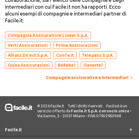
collaborazione, sia l’elenco delle compagnie e degli
intermediari con cui Facile.it non ha rapporti. Ecco
alcuni esempi di compagnie e intermediari partner di
Facile.it:
Compagnia Assicuratrice Linear S.p.A.
Verti Assicurazioni
Prima Assicurazioni
Allianz Direct S.p.A.
ConTe.it
Telepass S.p.A.
Quixa Assicurazioni
BeRebel
Genertel
Compagnie assicurative e intermediari
© 2026 Facile.it
Tutti i diritti riservati
Facile.it è un
servizio offerto da
Facile.it S.p.A. con socio unico
•
Via Sannio, 3 - 20137 Milano • P.IVA 07902950968
Facile.it