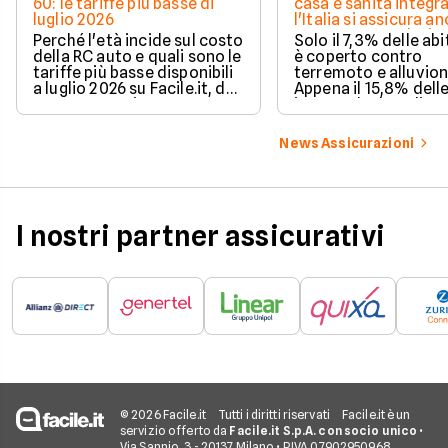
60: le tariffe più basse di
casa e sanità integra
luglio 2026
l'Italia si assicura a
troppo poco. I dati 
Perché l'età incide sul costo
Solo il 7,3% delle abi
della RC auto e quali sono le
è coperto contro
tariffe più basse disponibili
terremoto e alluvion
a luglio 2026 su Facile.it, da
Appena il 15,8% dell
106,32€ annui.
imprese ha la polizz
catastrofale obbligat
dati ANIA 2025 sul g
News Assicurazioni
assicurativo italiano
I nostri partner assicurativi
© 2026 Facile.it
Tutti i diritti riservati
Facile.it è un
servizio offerto da
Facile.it S.p.A. con socio unico
•
Via Sannio, 3 - 20137 Milano • P.IVA 07902950968