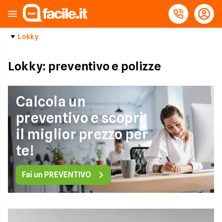
Lokky
Lokky: preventivo e polizze
Calcola un
preventivo e scopri
il miglior prezzo per
te!
Fai un PREVENTIVO