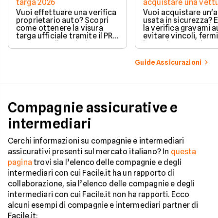
targa 2026
acquistare una vett
Vuoi effettuare una verifica
Vuoi acquistare un'
proprietario auto? Scopri
usata in sicurezza? 
come ottenere la visura
la verifica gravami a
targa ufficiale tramite il PRA
evitare vincoli, fermi
per controllare dati e
ipoteche. Scopri co
vincoli in totale sicurezza.
tutelare il tuo acqui
Guide Assicurazioni
Compagnie assicurative e
intermediari
Cerchi informazioni su compagnie e intermediari
assicurativi presenti sul mercato italiano? In
questa
pagina
trovi sia l’elenco delle compagnie e degli
intermediari con cui Facile.it ha un rapporto di
collaborazione, sia l’elenco delle compagnie e degli
intermediari con cui Facile.it non ha rapporti. Ecco
alcuni esempi di compagnie e intermediari partner di
Facile.it: