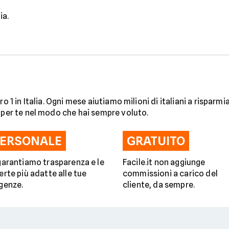
ia.
o 1 in Italia. Ogni mese aiutiamo milioni di italiani a risparm
i per te nel modo che hai sempre voluto.
ERSONALE
GRATUITO
garantiamo trasparenza e le
Facile.it non aggiunge
erte più adatte alle tue
commissioni a carico del
genze.
cliente, da sempre.