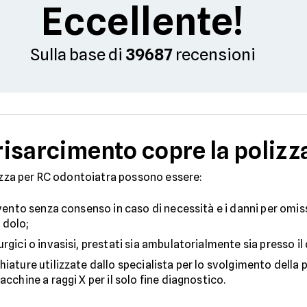
Eccellente!
Sulla base di
39687
recensioni
 risarcimento copre la polizz
lizza per RC odontoiatra possono essere:
rvento senza consenso in caso di necessità e i danni per omis
 dolo;
rgici o invasisi, prestati sia ambulatorialmente sia presso il 
iature utilizzate dallo specialista per lo svolgimento della 
acchine a raggi X per il solo fine diagnostico.