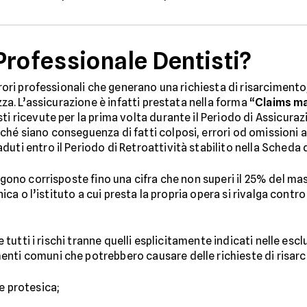
Professionale Dentisti?
rrori professionali che generano una richiesta di risarcimento
zza. L’assicurazione è infatti prestata nella forma “
Claims m
ti ricevute per la prima volta durante il Periodo di Assicuraz
rché siano conseguenza di fatti colposi, errori od omission
uti entro il Periodo di Retroattività stabilito nella Scheda d
engono corrisposte fino una cifra che non superi il 25% del ma
inica o l’istituto a cui presta la propria opera si rivalga con
e tutti i rischi tranne quelli esplicitamente indicati nelle escl
enti comuni che potrebbero causare delle richieste di risar
ne protesica;