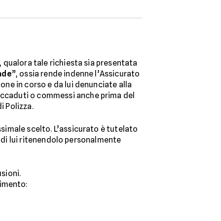
, qualora tale richiesta sia presentata
ade
”, ossia rende indenne l’Assicurato
ione in corso e da lui denunciate alla
i accaduti o commessi anche prima del
i Polizza.
ssimale scelto. L’assicurato è tutelato
tro di lui ritenendolo personalmente
usioni.
cimento: