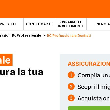
RISPARMIO E
PRESTITI
CONTI E CARTE
ENERGIA
INVESTIMENTI
razioni Rc Professionale
RC Professionale Dentisti
ale
ASSICURAZION
ura la tua
Compila un 
1
Scopri il mi
2
Acquista on
3