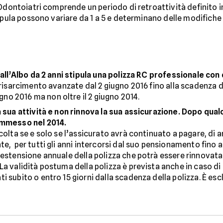
Odontoiatri comprende un periodo di retroattività definito in 
tipula possono variare da 1 a 5 e determinano delle modifich
o all’Albo da 2 anni stipula una polizza RC professionale con
risarcimento avanzate dal 2 giugno 2016 fino alla scadenza del
o 2016 ma non oltre il 2 giugno 2014.
a sua attività e non rinnova la sua assicurazione. Dopo qual
commesso nel 2014.
colta se e solo se l’assicurato avrà continuato a pagare, di 
e, per tutti gli anni intercorsi dal suo pensionamento fino al
l’estensione annuale della polizza che potrà essere rinnova
 La validità postuma della polizza è prevista anche in caso 
 subito o entro 15 giorni dalla scadenza della polizza. È escl