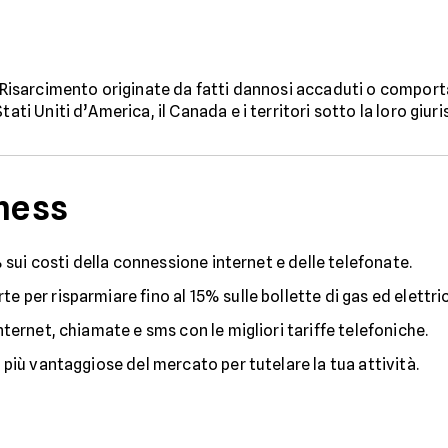
i Risarcimento originate da fatti dannosi accaduti o comport
ati Uniti d’America, il Canada e i territori sotto la loro giuri
iness
 sui costi della connessione internet e delle telefonate.
rte per risparmiare fino al 15% sulle bollette di gas ed elettric
 internet, chiamate e sms con le migliori tariffe telefoniche.
i più vantaggiose del mercato per tutelare la tua attività.