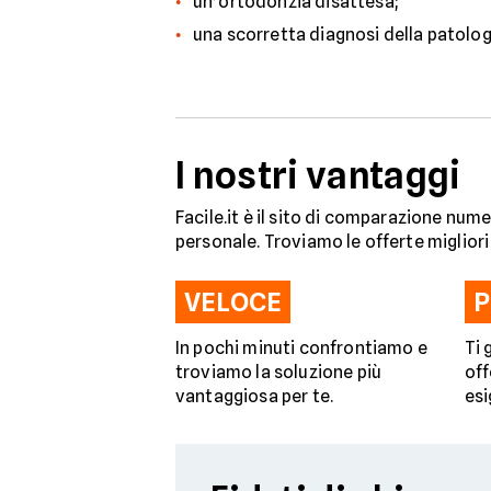
un’ortodonzia disattesa;
una scorretta diagnosi della patolog
I nostri vantaggi
Facile.it è il sito di comparazione numer
personale. Troviamo le offerte miglior
VELOCE
P
In pochi minuti confrontiamo e
Ti 
troviamo la soluzione più
off
vantaggiosa per te.
esi