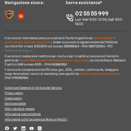
Wind Tre
News
Navigazione sicura:
Serve assistenza?
Notizie internet casa
Aruba
Chi siamo
02 55 55 999
Domande frequenti internet casa
Eolo
Lun-Ven 9:00-21:00; Sab 9.00-
Perché scegliere Facile.it
Glossario internet casa
14.00
Sky Wifi
Contatti
Connessione Lenta
Operatori Internet Casa
Il servizio di intermediazione assicurativa di Facile.it è gestito da
Facile.it Broker di
Mappa del sito
assicurazioni S.p.A. con socio unico
, broker assicurativo regolamentato dall'IVASS ed
iscritto al RUI in data 13/02/2014 con numero B000480264 • P.IVA 08007250965 • PEC
Il servizio di mediazione creditizia per i mutui e per il credito al consumo di Facile.it è
gestito da
Facile.it Mediazione Creditizia S.p.A. con socio unico
, iscrizione Elenco Mediatori
Creditizi OAM numero M201 • P.IVA 06158600962
Il servizio di comparazione tariffe (luce, gas, ADSL, cellulari, conti e carte, noleggio a
lungo termine) ed i servizi di marketing sono gestiti da
Facile.it S.p.A. con socio unico
•
P.IVA 07902950968
Condizioni Generali di Utilizzo del Servizio
Privacy policy
Cookie policy
Gestione cookie
Policy parità di genere
Informativa precontrattule
Informativa sulla trasparenza Mutui e Prestiti