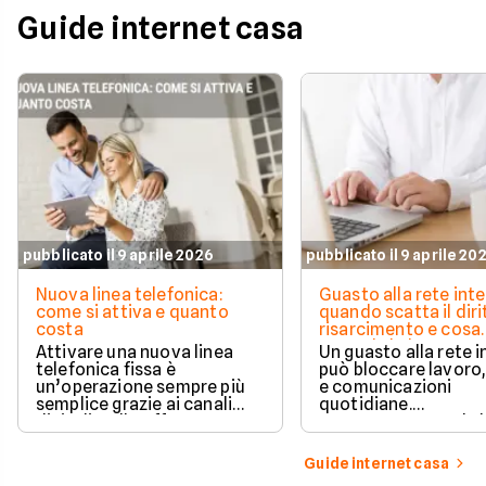
Guide internet casa
pubblicato il 9 aprile 2026
pubblicato il 9 aprile 20
Nuova linea telefonica:
Guasto alla rete inte
come si attiva e quanto
quando scatta il diri
costa
risarcimento e cosa
prevede la legge
Attivare una nuova linea
Un guasto alla rete 
telefonica fissa è
può bloccare lavoro,
un’operazione sempre più
e comunicazioni
semplice grazie ai canali
quotidiane.
digitali e alle offerte
Fortunatamente, la 
integrate con internet casa.
prevede strumenti c
per ottenere un
Guide internet casa
risarcimento in caso