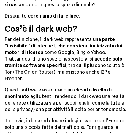
si nascondono in questo spazio liminale?
Di seguito
cerchiamo di fare luce
.
Cos’è il dark web?
Per definizione, il dark web rappresenta
una parte
"invisibile" di internet, che non viene indicizzata dai
motori di ricerca
come Google, Bing o Yahoo.
Trattandosi di uno spazio nascosto
vi si accede solo
tramite software specifici
, tra cui il più conosciuto è
Tor (The Onion Router), ma esistono anche I2P e
Freenet.
Questi software assicurano
un elevato livello di
anonimato
agli utenti, rendendo il dark web una realtà
della rete utilizzata sia per scopi legali (come la tutela
della privacy) che per attività illecite per antonomasia.
Tuttavia, in base ad alcune indagini svolte dall’Europol,
solo una piccola fetta del traffico su Tor riguarda le