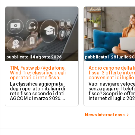
pubblicato il 4 agosto 2026
pubblicato il 28 luglio 2
TIM, Fastweb+Vodafone,
Addio canone della l
Wind Tre: classifica degli
fissa: 3 offerte inter
operatori di rete fissa
convenienti di luglio
secondo AGCOM
partire da 19,95€
La classifica aggiornata
Vuoi navigare veloce
degli operatori italiani di
senza pagare il tele
rete fissa secondo i dati
fisso? Scopri le offe
AGCOM di marzo 2026:
internet di luglio 20
quote di mercato, sorpassi
risparmiare e sceglie
e new entry.
tariffa perfetta per t
News internet casa