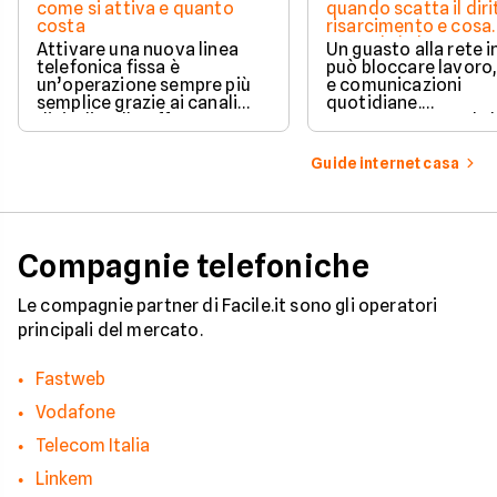
come si attiva e quanto
quando scatta il diri
costa
risarcimento e cosa
prevede la legge
Attivare una nuova linea
Un guasto alla rete 
telefonica fissa è
può bloccare lavoro,
un’operazione sempre più
e comunicazioni
semplice grazie ai canali
quotidiane.
digitali e alle offerte
Fortunatamente, la 
integrate con internet casa.
prevede strumenti c
per ottenere un
Guide internet casa
risarcimento in caso
disservizi prolungati
Compagnie telefoniche
Le compagnie partner di Facile.it sono gli operatori
principali del mercato.
Fastweb
Vodafone
Telecom Italia
Linkem