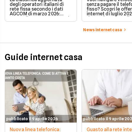
degli operatori italiani di
senza pagare il tele
rete fissa secondo i dati
fisso? Scopri le offe
AGCOM di marzo 2026:
internet di luglio 20
quote di mercato, sorpassi
risparmiare e sceglie
e new entry.
tariffa perfetta per t
News internet casa
Guide internet casa
pubblicato il 9 aprile 2026
pubblicato il 9 aprile 20
Nuova linea telefonica:
Guasto alla rete inte