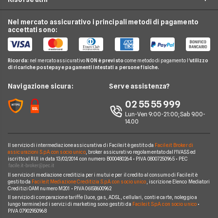
Offerte Internet Satellitare
Tim
Luce e Gas
Offerte Internet Mobile
Offerte Telefonia Fissa
Vodafone
Nel mercato assicurativo i principali metodi di pagamento
Conti e Carte
Verifica Copertura Fibra Ottica
Offerte Internet Partita Iva
accettati sono:
Internet Seconda Casa
Fastweb
Telefonia Mobile
Internet Speed Test
Internet senza linea fissa
Offerte Internet Illimitato
Linkem
Pay TV
Guide Internet Casa
Ricorda:
nel mercato assicurativo
NON è previsto
come metodo di pagamento l'
utilizzo
Tiscali
di ricariche postepay e pagamenti intestati a persone fisiche.
Noleggio Lungo Termine
Argomenti in evidenza internet casa
Wind Tre
News
Navigazione sicura:
Serve assistenza?
Notizie internet casa
Aruba
Chi siamo
02 55 55 999
Domande frequenti internet casa
Eolo
Lun-Ven 9:00-21:00; Sab 9.00-
Perché scegliere Facile.it
Glossario internet casa
14.00
Sky Wifi
Contatti
Connessione Lenta
Operatori Internet Casa
Il servizio di intermediazione assicurativa di Facile.it è gestito da
Facile.it Broker di
Mappa del sito
assicurazioni S.p.A. con socio unico
, broker assicurativo regolamentato dall'IVASS ed
iscritto al RUI in data 13/02/2014 con numero B000480264 • P.IVA 08007250965 • PEC
Il servizio di mediazione creditizia per i mutui e per il credito al consumo di Facile.it è
gestito da
Facile.it Mediazione Creditizia S.p.A. con socio unico
, iscrizione Elenco Mediatori
Creditizi OAM numero M201 • P.IVA 06158600962
Il servizio di comparazione tariffe (luce, gas, ADSL, cellulari, conti e carte, noleggio a
lungo termine) ed i servizi di marketing sono gestiti da
Facile.it S.p.A. con socio unico
•
P.IVA 07902950968