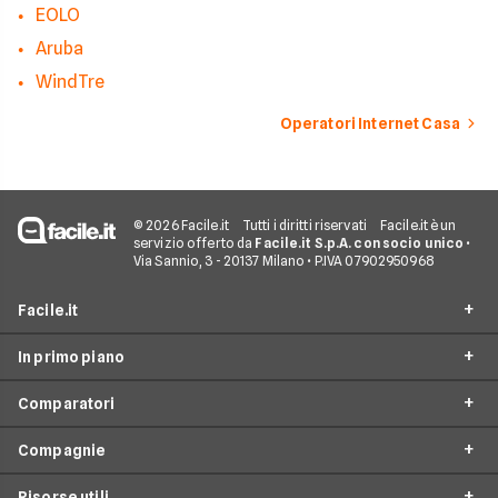
EOLO
Aruba
WindTre
Operatori Internet Casa
© 2026 Facile.it
Tutti i diritti riservati
Facile.it è un
servizio offerto da
Facile.it S.p.A. con socio unico
•
Via Sannio, 3 - 20137 Milano • P.IVA 07902950968
Facile.it
In primo piano
Assicurazioni
Comparatori
Prestiti
Offerte Fibra
Mutui
Compagnie
Offerte ADSL
Migliore Connessione Internet
Internet Casa
Offerte Internet Casa
Risorse utili