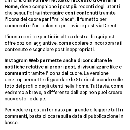
difficile.
Una volta effettuato l'accesso troverai la
Home
, dove compaiono i post più recenti degli utenti
che segui. Potrai
interagire con i contenuti
tramite
l’icona del cuore per i "mi piace", il fumetto per i
commenti e l’aeroplanino per inviare post via Direct.
L’icona con i tre puntini in alto a destra di ogni post
offre opzioni aggiuntive, come copiare o incorporare il
contenuto e segnalare post inappropriati.
Instagram Web permette anche di consultare le
notifiche relative ai propri post, di visualizzare like e
commenti
tramite l’icona del cuore. La versione
desktop permette di guardare le Storie cliccando sulle
foto del profilo degli utenti nella Home. Tuttavia, come
vedremo a breve, a differenza dell'app non puoi creare
nuove storie da pc.
Per vedere i post in formato più grande o leggere tutti i
commenti, basta cliccare sulla data di pubblicazione in
basso.