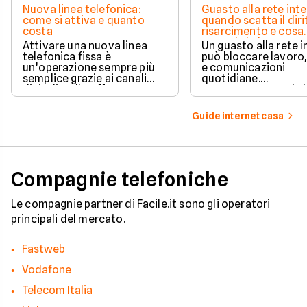
Nuova linea telefonica:
Guasto alla rete inte
come si attiva e quanto
quando scatta il diri
costa
risarcimento e cosa
prevede la legge
Attivare una nuova linea
Un guasto alla rete 
telefonica fissa è
può bloccare lavoro,
un’operazione sempre più
e comunicazioni
semplice grazie ai canali
quotidiane.
digitali e alle offerte
Fortunatamente, la 
integrate con internet casa.
prevede strumenti c
per ottenere un
Guide internet casa
risarcimento in caso
disservizi prolungati
Compagnie telefoniche
Le compagnie partner di Facile.it sono gli operatori
principali del mercato.
Fastweb
Vodafone
Telecom Italia