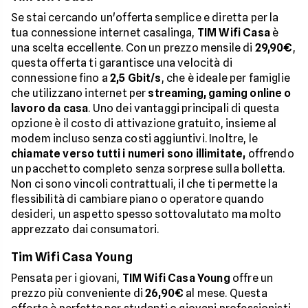
Se stai cercando un'offerta semplice e diretta per la
tua connessione internet casalinga,
TIM Wifi Casa
è
una scelta eccellente. Con un prezzo mensile di
29,90€
,
questa offerta ti garantisce una velocità di
connessione fino a
2,5 Gbit/s
, che è ideale per famiglie
che utilizzano internet per
streaming, gaming online o
lavoro da casa
. Uno dei vantaggi principali di questa
opzione è il costo di attivazione gratuito, insieme al
modem incluso senza costi aggiuntivi. Inoltre, le
chiamate verso tutti i numeri sono illimitate,
offrendo
un pacchetto completo senza sorprese sulla bolletta.
Non ci sono vincoli contrattuali, il che ti permette la
flessibilità di cambiare piano o operatore quando
desideri, un aspetto spesso sottovalutato ma molto
apprezzato dai consumatori.
Tim Wifi Casa Young
Pensata per i giovani,
TIM Wifi Casa Young
offre un
prezzo più conveniente di
26,90€
al mese. Questa