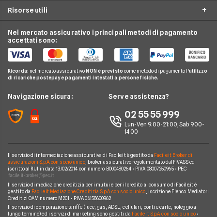
Internet Casa
Offerte Internet Casa
Risorse utili
Offerte Internet Satellitare
Tim
Luce e Gas
Offerte Internet Mobile
Offerte Telefonia Fissa
Vodafone
Nel mercato assicurativo i principali metodi di pagamento
Conti e Carte
Verifica Copertura Fibra Ottica
Offerte Internet Partita Iva
accettati sono:
Internet Seconda Casa
Fastweb
Telefonia Mobile
Internet Speed Test
Internet senza linea fissa
Offerte Internet Illimitato
Linkem
Pay TV
Guide Internet Casa
Ricorda:
nel mercato assicurativo
NON è previsto
come metodo di pagamento l'
utilizzo
Tiscali
di ricariche postepay e pagamenti intestati a persone fisiche.
Noleggio Lungo Termine
Argomenti in evidenza internet casa
Wind Tre
News
Navigazione sicura:
Serve assistenza?
Notizie internet casa
Aruba
Chi siamo
02 55 55 999
Domande frequenti internet casa
Eolo
Lun-Ven 9:00-21:00; Sab 9.00-
Perché scegliere Facile.it
Glossario internet casa
14.00
Sky Wifi
Contatti
Connessione Lenta
Operatori Internet Casa
Il servizio di intermediazione assicurativa di Facile.it è gestito da
Facile.it Broker di
Mappa del sito
assicurazioni S.p.A. con socio unico
, broker assicurativo regolamentato dall'IVASS ed
iscritto al RUI in data 13/02/2014 con numero B000480264 • P.IVA 08007250965 • PEC
Il servizio di mediazione creditizia per i mutui e per il credito al consumo di Facile.it è
gestito da
Facile.it Mediazione Creditizia S.p.A. con socio unico
, iscrizione Elenco Mediatori
Creditizi OAM numero M201 • P.IVA 06158600962
Il servizio di comparazione tariffe (luce, gas, ADSL, cellulari, conti e carte, noleggio a
lungo termine) ed i servizi di marketing sono gestiti da
Facile.it S.p.A. con socio unico
•