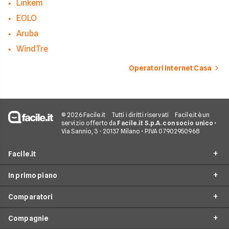
Linkem
EOLO
Aruba
WindTre
Operatori Internet Casa
© 2026 Facile.it
Tutti i diritti riservati
Facile.it è un
servizio offerto da
Facile.it S.p.A. con socio unico
•
Via Sannio, 3 - 20137 Milano • P.IVA 07902950968
Facile.it
In primo piano
Assicurazioni
Comparatori
Prestiti
Offerte Fibra
Mutui
Compagnie
Offerte ADSL
Migliore Connessione Internet