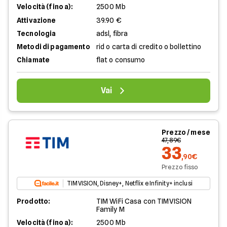
Velocità (fino a):
2500 Mb
Attivazione
39.90 €
Tecnologia
adsl, fibra
Metodi di pagamento
rid o carta di credito o bollettino
Chiamate
flat o consumo
Vai
Prezzo / mese
47,89€
33
,90€
Prezzo fisso
TIMVISION, Disney+, Netflix e Infinity+ inclusi
Prodotto:
TIM WiFi Casa con TIMVISION
Family M
Velocità (fino a):
2500 Mb