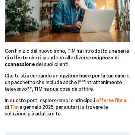
Con l'inizio del nuovo anno, TIM ha introdotto una serie
di
offerte
che rispondono alle diverse
esigenze di
connessione
dei suoi clienti.
Che tu stia cercando un'
opzione base per la tua casa
o
un pacchetto che includa anche l**'intrattenimento
televisivo**, TIM ha qualcosa da offrire.
In questo post, esploreremo le principali
offerte fibra
di
Tim
a gennaio 2025, per aiutarti a trovare la
soluzione più adatta a te.