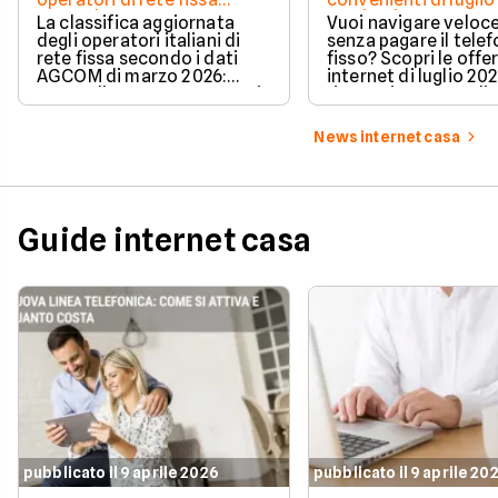
secondo AGCOM
partire da 19,95€
La classifica aggiornata
Vuoi navigare veloce
degli operatori italiani di
senza pagare il tele
rete fissa secondo i dati
fisso? Scopri le offe
AGCOM di marzo 2026:
internet di luglio 20
quote di mercato, sorpassi
risparmiare e sceglie
e new entry.
tariffa perfetta per t
News internet casa
Guide internet casa
pubblicato il 9 aprile 2026
pubblicato il 9 aprile 20