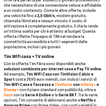
offerta è perfetta per studenti o giovani professionisti
che necessitano di una connessione veloce e affidabile
a un costo contenuto. Come le altre offerte, include
una velocità fino a
2,5 Gbit/s
, modem gratuito,
chiamate illimitate e nessun vincolo. Il costo di
attivazione è completamente gratuito, il che la rende
un'ottima scelta per chi è attento al budget. Questa
offerta riflette l'impegno di TIM nel rendere la
connettività accessibile a tutti i segmenti della
popolazione, inclusi i più giovani.
Tim Wifi casa + TV online
Con le offerte Tim Fibra sono disponibili anche
soluzioni combinate per internet casa e Pay TV online
.
Ad esempio,
Tim WiFi Casa con TimVision Calcio e
Sport
costa 29,90 euro mensili, con inclusi i servizi di
Tim WiFi Casa e l’accesso a
TimVision
con
Infinity+
e
Disney+
con il piano standard con pubblicità, oltre a
Dazn
con la
Serie A Enilive
e la
Serie BKT
. Tra le varie
opzioni, Tim consente di abbonarsi anche a
Netflix
e
Amazon Prime
con Prime Video, con costi variabili in