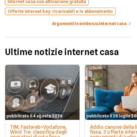
Internet casa con attivazione gratuita
Offerte internet key: ricaricabili e in abbonamento
Argomenti in evidenza internet casa
Ultime notizie internet casa
pubblicato il 4 agosto 2026
pubblicato il 28 luglio 2
TIM, Fastweb+Vodafone,
Addio canone della l
Wind Tre: classifica degli
fissa: 3 offerte inter
operatori di rete fissa
convenienti di luglio