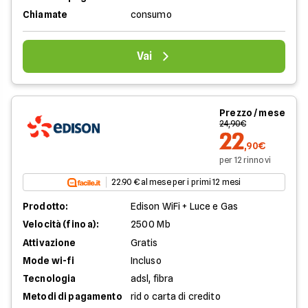
Chiamate
consumo
Vai
Prezzo / mese
24,90€
22
,90€
per 12 rinnovi
22.90 € al mese per i primi 12 mesi
Prodotto:
Edison WiFi + Luce e Gas
Velocità (fino a):
2500 Mb
Attivazione
Gratis
Mode wi-fi
Incluso
Tecnologia
adsl, fibra
Metodi di pagamento
rid o carta di credito