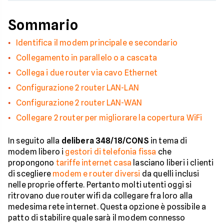
Sommario
Identifica il modem principale e secondario
Collegamento in parallelo o a cascata
Collega i due router via cavo Ethernet
Configurazione 2 router LAN-LAN
Configurazione 2 router LAN-WAN
Collegare 2 router per migliorare la copertura WiFi
In seguito alla
delibera 348/18/CONS
in tema di
modem libero i
gestori di telefonia fissa
che
propongono
tariffe internet casa
lasciano liberi i clienti
di scegliere
modem e router diversi
da quelli inclusi
nelle proprie offerte. Pertanto molti utenti oggi si
ritrovano due router wifi da collegare fra loro alla
medesima rete internet. Questa opzione è possibile a
patto di stabilire quale sarà il modem connesso