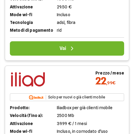
Attivazione
29.50 €
Mode wi-fi
Incluso
Tecnologia
adsl, fibra
Metodi di pagamento
rid
Vai
Prezzo / mese
22
,99€
Solo per nuovi o già clienti mobile
Prodotto:
Iliadbox per già clienti mobile
Velocità (fino a):
2500 Mb
Attivazione
39.99 € / 1 mesi
Mode wi-fi
Incluso, in comodato d'uso