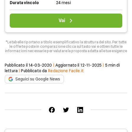
Durata vincolo
24 mesi
Vai
*Le tabelle riportano a titolo esemplificativo la struttura del sito. Per tutte
le offerte poste in comparazione clicca sul tasto vai e ottieni tutte le
informazioni necessarie per valutare la proposta adatta alle tue esigenze
Pubblicato il
14-03-2020
|
Aggiornato il
12-11-2025
|
5
min di
lettura
|
Pubblicato da
Redazione Facile.it
Seguici su Google News