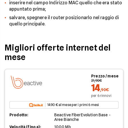
inserire nel campo Indirizzo MAC quello che era stato
appuntato prima;
salvare, spegnere il router posizionarlo nel raggio di
quello principale.
Migliori offerte internet del
mese
Prezzo / mese
21,90€
14
,90€
per 6 rinnovi
14.90 € al mese per i primi 6 mesi
Prodotto:
Beactive FiberEvolution Base -
Aree Bianche
Velocità (fino a):
1000 Mb