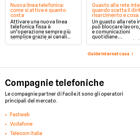
Nuova linea telefonica:
Guasto alla rete inte
come si attiva e quanto
quando scatta il diri
costa
risarcimento e cosa
prevede la legge
Attivare una nuova linea
Un guasto alla rete 
telefonica fissa è
può bloccare lavoro,
un’operazione sempre più
e comunicazioni
semplice grazie ai canali
quotidiane.
digitali e alle offerte
Fortunatamente, la 
integrate con internet casa.
prevede strumenti c
per ottenere un
Guide internet casa
risarcimento in caso
disservizi prolungati
Compagnie telefoniche
Le compagnie partner di Facile.it sono gli operatori
principali del mercato.
Fastweb
Vodafone
Telecom Italia