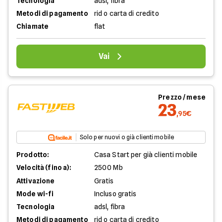
Tecnologia
adsl, fibra
Metodi di pagamento
rid o carta di credito
Chiamate
flat
Vai
Prezzo / mese
23
,95€
Solo per nuovi o già clienti mobile
Prodotto:
Casa Start per già clienti mobile
Velocità (fino a):
2500 Mb
Attivazione
Gratis
Mode wi-fi
Incluso gratis
Tecnologia
adsl, fibra
Metodi di pagamento
rid o carta di credito