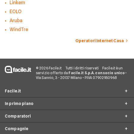
Linkem
EOLO
Aruba
WindTre
Operatori Internet Casa
© 2026 Facile.it
Tutti i diritti riservati
Facile.it è un
servizio offerto da
Facile.it S.p.A. con socio unico
•
Via Sannio, 3 - 20137 Milano • P.IVA 07902950968
Facile.it
In primo piano
Assicurazioni
Comparatori
Prestiti
Offerte Fibra
Mutui
Compagnie
Offerte ADSL
Migliore Connessione Internet