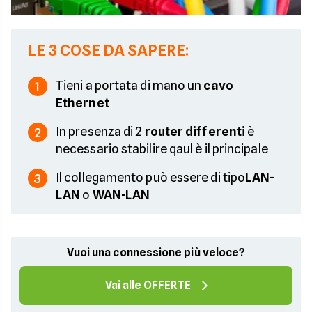
LE 3 COSE DA SAPERE:
Tieni a portata di mano un
cavo
1
Ethernet
In presenza di 2
router differenti
è
2
necessario stabilire qaul è il principale
Il collegamento può essere di tipo
LAN-
3
LAN
o
WAN-LAN
Vuoi una connessione più veloce?
Vai alle OFFERTE