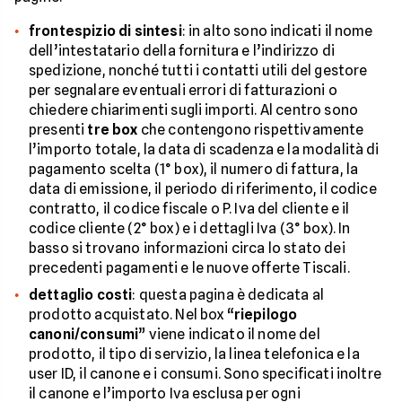
frontespizio di sintesi
: in alto sono indicati il nome
dell’intestatario della fornitura e l’indirizzo di
spedizione, nonché tutti i contatti utili del gestore
per segnalare eventuali errori di fatturazioni o
chiedere chiarimenti sugli importi. Al centro sono
presenti
tre box
che contengono rispettivamente
l’importo totale, la data di scadenza e la modalità di
pagamento scelta (1° box), il numero di fattura, la
data di emissione, il periodo di riferimento, il codice
contratto, il codice fiscale o P. Iva del cliente e il
codice cliente (2° box) e i dettagli Iva (3° box). In
basso si trovano informazioni circa lo stato dei
precedenti pagamenti e le nuove offerte Tiscali.
dettaglio costi
: questa pagina è dedicata al
prodotto acquistato. Nel box “
riepilogo
canoni/consumi
” viene indicato il nome del
prodotto, il tipo di servizio, la linea telefonica e la
user ID, il canone e i consumi. Sono specificati inoltre
il canone e l’importo Iva esclusa per ogni