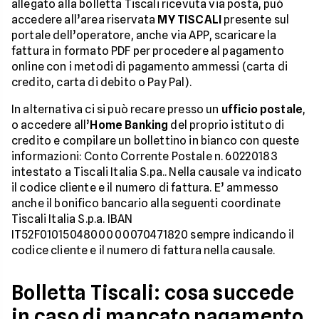
allegato alla bolletta Tiscali ricevuta via posta, può
accedere all’area riservata
MY TISCALI
presente sul
portale dell’operatore, anche via APP, scaricare la
fattura in formato PDF per procedere al pagamento
online con i metodi di pagamento ammessi (carta di
credito, carta di debito o Pay Pal).
In alternativa ci si può recare presso un
ufficio postale
,
o accedere all’
Home Banking
del proprio istituto di
credito e compilare un bollettino in bianco con queste
informazioni: Conto Corrente Postale n. 60220183
intestato a Tiscali Italia S.pa.. Nella causale va indicato
il codice cliente e il numero di fattura. E’ ammesso
anche il bonifico bancario alla seguenti coordinate
Tiscali Italia S.p.a. IBAN
IT52F0101504800000070471820 sempre indicando il
codice cliente e il numero di fattura nella causale.
Bolletta Tiscali: cosa succede
in caso di mancato pagamento