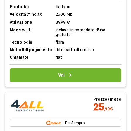
Prodotto:
Iliadbox
Velocità (fino a):
2500 Mb
Attivazione
39.99 €
Mode wi-fi
Incluso, in comodato d'uso
gratuito
Tecnologia
fibra
Metodi di pagamento
rid o carta di credito
Chiamate
flat
Vai
Prezzo / mese
25
,90€
Per Sempre