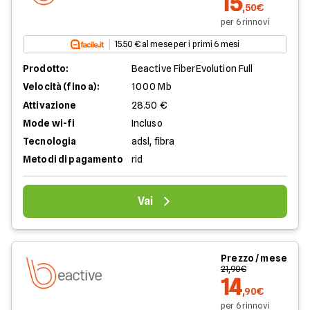
15
,50€
per 6 rinnovi
15.50 € al mese per i primi 6 mesi
Prodotto:
Beactive FiberEvolution Full
Velocità (fino a):
1000 Mb
Attivazione
28.50 €
Mode wi-fi
Incluso
Tecnologia
adsl, fibra
Metodi di pagamento
rid
Vai
Prezzo / mese
21,90€
14
,90€
per 6 rinnovi