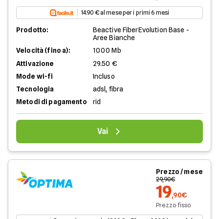
14.90 € al mese per i primi 6 mesi
Prodotto:
Beactive FiberEvolution Base -
Aree Bianche
Velocità (fino a):
1000 Mb
Attivazione
29.50 €
Mode wi-fi
Incluso
Tecnologia
adsl, fibra
Metodi di pagamento
rid
Vai
Prezzo / mese
29,90€
19
,90€
Prezzo fisso