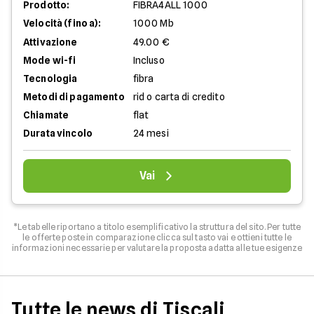
Prodotto:
FIBRA4ALL 1000
Velocità (fino a):
1000 Mb
Attivazione
49.00 €
Mode wi-fi
Incluso
Tecnologia
fibra
Metodi di pagamento
rid o carta di credito
Chiamate
flat
Durata vincolo
24 mesi
Vai
*Le tabelle riportano a titolo esemplificativo la struttura del sito. Per tutte
le offerte poste in comparazione clicca sul tasto vai e ottieni tutte le
informazioni necessarie per valutare la proposta adatta alle tue esigenze
Tutte le news di Tiscali