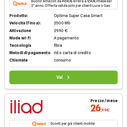
Buono Amazon da 49,90€ e Fibra a 9,90€/mese dal
2° anno. Offerta valida solo per clienti Luce o Gas
Prodotto:
Optima Super Casa Smart
Velocità (fino a):
2500 Mb
Attivazione
29.90 €
Mode wi-fi
A pagamento
Tecnologia
fibra
Metodi di pagamento
rid o carta di credito
Chiamate
consumo
Vai
Prezzo / mese
26
,99€
Sconti per già clienti mobile