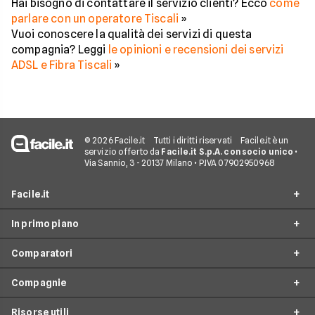
Hai bisogno di contattare il servizio clienti? Ecco
come
parlare con un operatore Tiscali
»
Vuoi conoscere la qualità dei servizi di questa
compagnia? Leggi
le opinioni e recensioni dei servizi
ADSL e Fibra Tiscali
»
© 2026 Facile.it
Tutti i diritti riservati
Facile.it è un
servizio offerto da
Facile.it S.p.A. con socio unico
•
Via Sannio, 3 - 20137 Milano • P.IVA 07902950968
Facile.it
In primo piano
Assicurazioni
Comparatori
Prestiti
Offerte Fibra
Mutui
Compagnie
Offerte ADSL
Migliore Connessione Internet
Internet Casa
Offerte Internet Casa
Risorse utili
Offerte Internet Satellitare