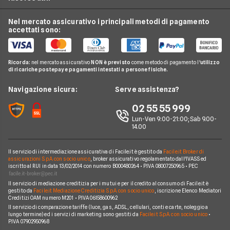
Tim
Luce e Gas
Offerte Internet Mobile
Offerte Telefonia Fissa
Vodafone
Nel mercato assicurativo i principali metodi di pagamento
Conti e Carte
Verifica Copertura Fibra Ottica
Offerte Internet Partita Iva
accettati sono:
Internet Seconda Casa
Fastweb
Telefonia Mobile
Internet Speed Test
Internet senza linea fissa
Offerte Internet Illimitato
Linkem
Pay TV
Guide Internet Casa
Ricorda:
nel mercato assicurativo
NON è previsto
come metodo di pagamento l'
utilizzo
Tiscali
di ricariche postepay e pagamenti intestati a persone fisiche.
Noleggio Lungo Termine
Argomenti in evidenza internet casa
Wind Tre
News
Navigazione sicura:
Serve assistenza?
Notizie internet casa
Aruba
Chi siamo
02 55 55 999
Domande frequenti internet casa
Eolo
Lun-Ven 9:00-21:00; Sab 9.00-
Perché scegliere Facile.it
Glossario internet casa
14.00
Sky Wifi
Contatti
Connessione Lenta
Operatori Internet Casa
Il servizio di intermediazione assicurativa di Facile.it è gestito da
Facile.it Broker di
Mappa del sito
assicurazioni S.p.A. con socio unico
, broker assicurativo regolamentato dall'IVASS ed
iscritto al RUI in data 13/02/2014 con numero B000480264 • P.IVA 08007250965 • PEC
Il servizio di mediazione creditizia per i mutui e per il credito al consumo di Facile.it è
gestito da
Facile.it Mediazione Creditizia S.p.A. con socio unico
, iscrizione Elenco Mediatori
Creditizi OAM numero M201 • P.IVA 06158600962
Il servizio di comparazione tariffe (luce, gas, ADSL, cellulari, conti e carte, noleggio a
lungo termine) ed i servizi di marketing sono gestiti da
Facile.it S.p.A. con socio unico
•
P.IVA 07902950968