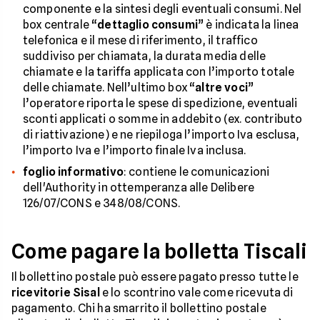
componente e la sintesi degli eventuali consumi. Nel
box centrale “
dettaglio consumi
” è indicata la linea
telefonica e il mese di riferimento, il traffico
suddiviso per chiamata, la durata media delle
chiamate e la tariffa applicata con l’importo totale
delle chiamate. Nell’ultimo box “
altre voci
”
l’operatore riporta le spese di spedizione, eventuali
sconti applicati o somme in addebito (ex. contributo
di riattivazione) e ne riepiloga l’importo Iva esclusa,
l’importo Iva e l’importo finale Iva inclusa.
foglio informativo
: contiene le comunicazioni
dell'Authority in ottemperanza alle Delibere
126/07/CONS e 348/08/CONS.
Come pagare la bolletta Tiscali
Il bollettino postale può essere pagato presso tutte le
ricevitorie Sisal
e lo scontrino vale come ricevuta di
pagamento. Chi ha smarrito il bollettino postale