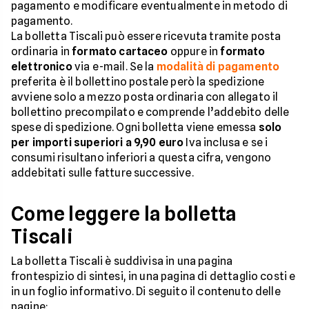
pagamento e modificare eventualmente in metodo di
pagamento.
La bolletta Tiscali può essere ricevuta tramite posta
ordinaria in
formato cartaceo
oppure in
formato
elettronico
via e-mail. Se la
modalità di pagamento
preferita è il bollettino postale però la spedizione
avviene solo a mezzo posta ordinaria con allegato il
bollettino precompilato e comprende l’addebito delle
spese di spedizione. Ogni bolletta viene emessa
solo
per importi superiori a 9,90 euro
Iva inclusa e se i
consumi risultano inferiori a questa cifra, vengono
addebitati sulle fatture successive.
Come leggere la bolletta
Tiscali
La bolletta Tiscali è suddivisa in una pagina
frontespizio di sintesi, in una pagina di dettaglio costi e
in un foglio informativo. Di seguito il contenuto delle
pagine: