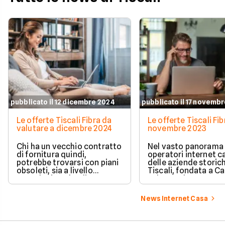
pubblicato il 12 dicembre 2024
pubblicato il 17 novemb
Le offerte Tiscali Fibra da
Le offerte Tiscali Fib
valutare a dicembre 2024
novembre 2023
Chi ha un vecchio contratto
Nel vasto panorama 
di fornitura quindi,
operatori internet c
potrebbe trovarsi con piani
delle aziende storic
obsoleti, sia a livello
Tiscali, fondata a Ca
tecnologico che di prezzo. A
nel 1998. Il nostro
chi pensa di cambiare
approfondimento di 
operatore, oggi dedichiamo
dedicato alle offert
News Internet Casa
l’approfondimento sulle
Tiscali: scopri Tiscal
offerte Tiscali: scopri
di novembre 2023.
Tiscali Fibra a dicembre