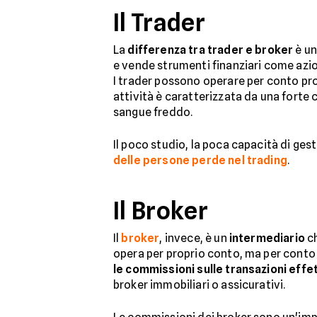
Il Trader
La
differenza tra trader e broker
è un
e vende strumenti finanziari come azioni
I trader possono operare per conto propr
attività è caratterizzata da una forte
sangue freddo.
Il poco studio, la poca capacità di gest
delle persone perde nel trading
.
Il Broker
Il
broker
, invece, è un
intermediario
c
opera per proprio conto, ma per conto de
le commissioni sulle transazioni effet
broker immobiliari o assicurativi.