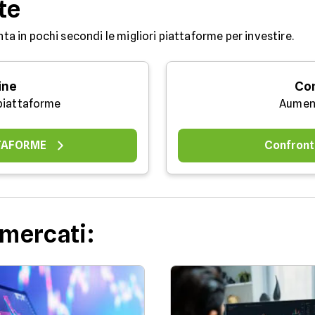
te
ta in pochi secondi le migliori piattaforme per investire.
ine
Con
 piattaforme
Aument
TTAFORME
Confront
 mercati: