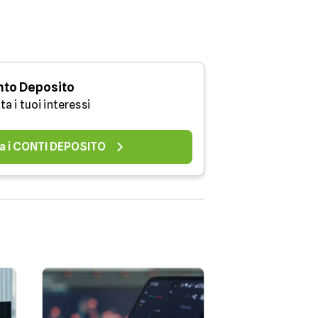
to Deposito
a i tuoi interessi
a i CONTI DEPOSITO