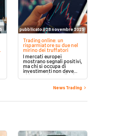
5
pubblicato il 28 novembre 2025
Trading online: un
risparmiatore su due nel
mirino dei truffatori
I mercati europei
mostrano segnali positivi,
ma chi si occupa di
investimenti non deve
abbassare la guardia. Il 6°
Rapporto Assogestioni-
Censis segnala che, ad
News Trading
e
oggi, un italiano su 2
finisce nel mirino dei
e
truffatori. Facile.it vi
propone un
approfondimento
aggiornato sul tema.