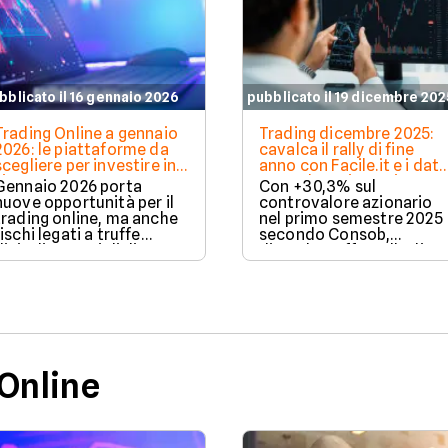
bblicato il 16 gennaio 2026
pubblicato il 19 dicembre 202
Trading Online a gennaio
Trading dicembre 2025:
2026: le piattaforme da
cavalca il rally di fine
scegliere per investire in
anno con Facile.it e i dati
sicurezza
Consob aggiornati
Gennaio 2026 porta
Con +30,3% sul
nuove opportunità per il
controvalore azionario
trading online, ma anche
nel primo semestre 2025
rischi legati a truffe
secondo Consob,
digitali e consigli di
dicembre offre rally di
finfluencer non
fine anno. Facile.it aiuta i
regolamentati. Vediamo
trader retail a scegliere
come riconoscere
broker sicuri, minimizzar
piattaforme sicure e
costi e massimizzare
analizziamo le soluzioni
opportunità su FTSE MIB 
offerte da Plus500, eToro
ETF.
e Fineco.
 Online