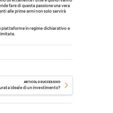
ono direttamente l'utile e quindi vanno
ntende fare di questa passione una vera
tenti alle prime armi non solo servirà
u piattaforme in regime dichiarativo e
imitate.
ARTICOLO
SUCCESSIVO
durata ideale di un investimento?