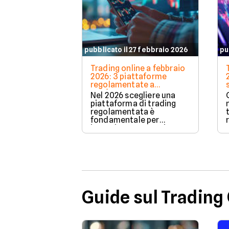
pubblicato il 27 febbraio 2026
pu
Trading online a febbraio
2026: 3 piattaforme
regolamentate a
confronto
Nel 2026 scegliere una
piattaforma di trading
regolamentata è
fondamentale per
investire con maggiore
tutela e trasparenza.
Guide sul Trading