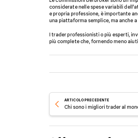
Le commissioni dei broker sono un'impo
considerate nelle spese variabili dell'
e propria professione, è importante an
una piattaforma semplice, ma anche a 
I trader professionisti o più esperti,
più complete che, fornendo meno aiuti 
ARTICOLO
PRECEDENTE
Chi sono i migliori trader al mo