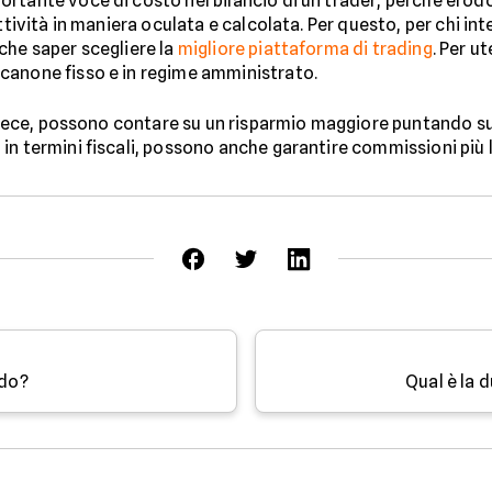
rtante voce di costo nel bilancio di un trader, perché erod
attività in maniera oculata e calcolata. Per questo, per chi i
che saper scegliere la
migliore piattaforma di trading
. Per u
canone fisso e in regime amministrato.
 invece, possono contare su un risparmio maggiore puntando s
in termini fiscali, possono anche garantire commissioni più l
ndo?
Qual è la 