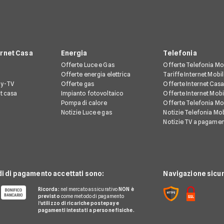
ernet Casa
Energia
Telefonia
Offerte Luce e Gas
Offerte Telefonia Mo
Offerte energia elettrica
Tariffe Internet Mobi
ay-TV
Offerte gas
Offerte Internet Casa
et casa
Impianto fotovoltaico
Offerte Internet Mobi
Pompa di calore
Offerte Telefonia Mob
Notizie Luce e gas
Notizie Telefonia Mob
Notizie TV a pagame
di di pagamento accettati sono:
Navigazione sicur
Ricorda:
nel mercato assicurativo
NON è
previsto
come metodo di pagamento
l'
utilizzo di ricariche postepay e
pagamenti intestati a persone fisiche.