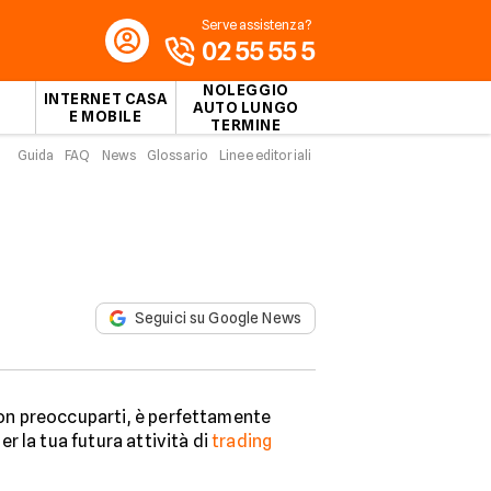
Serve assistenza?
02 55 55 5
NOLEGGIO
INTERNET CASA
AUTO LUNGO
E MOBILE
TERMINE
Guida
FAQ
News
Glossario
Linee editoriali
Seguici su Google News
 Non preoccuparti, è perfettamente
per la tua futura attività di
trading