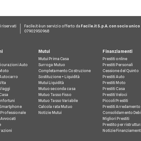
ti riservati
Facile.it è un servizio offerto da
Facile.it S.p.A. con socio unico
07902950968
ni
Mutui
Finanziamenti
Mutui Prima Casa
Prestiti online
icurazioni Auto
Surroga Mutuo
Prestiti Personali
 Moto
Completamento Costruzione
Cessione del Quinto
 Autocarro
Sostituzione + Liquidità
Prestiti Auto
Vita
Mutui Liquidità
Prestiti Moto
Viaggi
Mutuo seconda casa
Prestiti Casa
 Casa
Mutuo Tasso Fisso
Prestiti Veloci
Infortuni
Mutuo Tasso Variabile
Piccoli Prestiti
 Smartphone
Calcola rata Mutuo
Prestiti Arredamento
 Professionale
Notizie Mutui
Consolidamento Debi
 Avvocati
Migliori Prestiti
e
Prestito per ristruttu
razioni
Notizie Finanziament