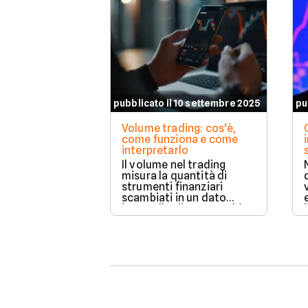
pubblicato il 10 settembre 2025
pu
Volume trading: cos'è,
come funziona e come
interpretarlo
Il volume nel trading
misura la quantità di
strumenti finanziari
scambiati in un dato
intervallo di tempo ed è
un indicatore chiave per
valutare la forza e
l’affidabilità dei
movimenti di prezzo.
Analizzarlo permette di
confermare trend,
individuare zone di
liquidità e anticipare
possibili inversioni,