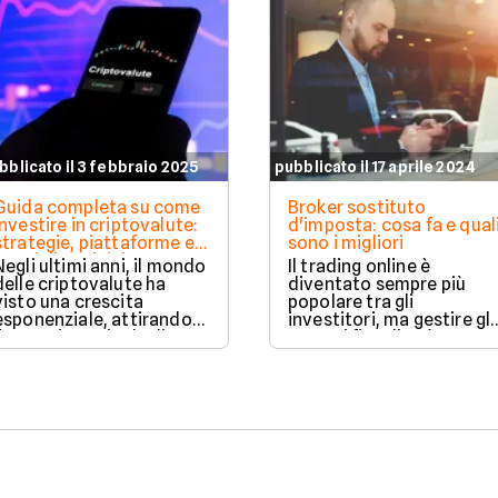
bblicato il 3 febbraio 2025
pubblicato il 17 aprile 2024
Guida completa su come
Broker sostituto
investire in criptovalute:
d'imposta: cosa fa e qual
strategie, piattaforme e
sono i migliori
consigli per iniziare
Negli ultimi anni, il mondo
Il trading online è
delle criptovalute ha
diventato sempre più
visto una crescita
popolare tra gli
esponenziale, attirando
investitori, ma gestire gli
l'attenzione sia degli
aspetti fiscali può essere
investitori retail che
complicato.
istituzionali.
Fortunatamente, i broker
sostituto d'imposta son
qui per semplificare
questa procedura.