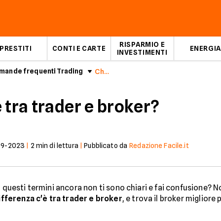
RISPARMIO E
PRESTITI
CONTI E CARTE
ENERGIA
INVESTIMENTI
mande frequenti Trading
Che differenza c'è tra trader e broker?
 tra trader e broker?
09-2023
|
2
min di lettura
|
Pubblicato da
Redazione Facile.it
ti questi termini ancora non ti sono chiari e fai confusione?
ifferenza c'è tra trader e broker
, e trova il broker migliore 