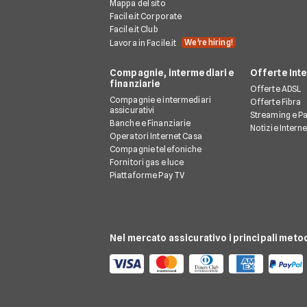
Mappa del sito
Facile.it Corporate
Facile.it Club
We're hiring!
Lavora in Facile.it
Compagnie, intermediari e
Offerte Int
finanziarie
Offerte ADSL
Compagnie e intermediari
Offerte Fibra
assicurativi
Streaming e P
Banche e Finanziarie
Notizie Intern
Operatori Internet Casa
Compagnie telefoniche
Fornitori gas e luce
Piattaforme Pay TV
Nel mercato assicurativo i principali meto