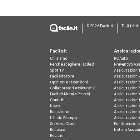
soprattutto se
combinato con altri
strumenti tecnici.
© 2026 Facile.it
Tutti i dirit
Facile.it
Assicurazio
Chi siamo
RC Auto
Perché scegliere Facile.it
Preventivo Ass
Spot TV
Assicurazioni
Facile.it Store
Assicurazioni
Opinioni e recensioni
Assicurazioni 
Collaboratori assicurativi
Assicurazioni 
Facile.it Mutui e Prestiti
Assicurazioni
Contatti
Assicurazioni 
News
Assicurazioni
Redazione
Assicurazione
Ufficio Stampa
Assicurazione
Servizio Clienti
Fondi pension
Recesso
Notizie Assicu
Reclami