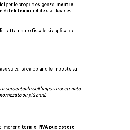
ci
per le proprie esigenze,
mentre
e di telefonia
mobile e ai devices:
di trattamento fiscale si applicano
ase su cui si calcolano le imposte sui
erta percentuale dell’importo sostenuto
mortizzato su più anni.
po imprenditoriale,
l’IVA può essere