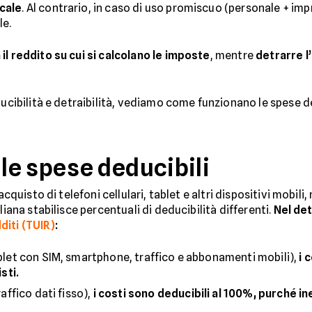
cale
. Al contrario, in caso di uso promiscuo (personale + impr
le.
l reddito su cui si calcolano le imposte
, mentre
detrarre l
ducibilità e detraibilità, vediamo come funzionano le spese de
e spese deducibili
acquisto di telefoni cellulari, tablet e altri dispositivi mobili
liana stabilisce percentuali di deducibilità differenti.
Nel det
diti (TUIR)
:
ablet con SIM, smartphone, traffico e abbonamenti mobili),
i 
sti.
raffico dati fisso),
i costi sono deducibili al 100%, purché iner