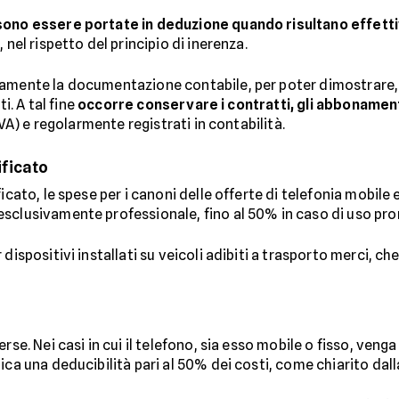
ono essere portate in deduzione quando risultano effetti
nel rispetto del principio di inerenza.
amente la documentazione contabile, per poter dimostrare, in
ti. A tal fine
occorre conservare i contratti, gli abbonamenti
 IVA) e regolarmente registrati in contabilità.
ificato
cato, le spese per i canoni delle offerte di telefonia mobile e
esclusivamente professionale, fino al 50% in caso di uso pr
dispositivi installati su veicoli adibiti a trasporto merci, ch
erse. Nei casi in cui il telefono, sia esso mobile o fisso, ve
ca una deducibilità pari al 50% dei costi, come chiarito dalla