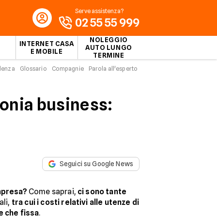
Serve assistenza?
02 55 55 999
NOLEGGIO
INTERNET CASA
AUTO LUNGO
E MOBILE
TERMINE
idenza
Glossario
Compagnie
Parola all'esperto
efonia business:
Seguici su Google News
impresa?
Come saprai,
ci sono tante
ali,
tra cui i costi relativi alle utenze di
e che fissa
.