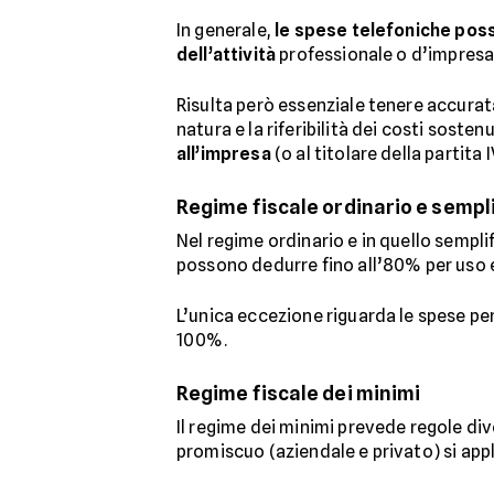
In generale,
le spese telefoniche poss
dell’attività
professionale o d’impresa, 
Risulta però essenziale tenere accurat
natura e la riferibilità dei costi sostenu
all’impresa
(o al titolare della partita
Regime fiscale ordinario e sempl
Nel regime ordinario e in quello semplifi
possono dedurre fino all’80% per uso 
L’unica eccezione riguarda le spese per 
100%.
Regime fiscale dei minimi
Il regime dei minimi prevede regole div
promiscuo (aziendale e privato) si appli