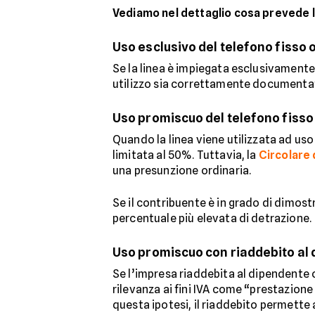
Vediamo nel dettaglio cosa prevede 
Uso esclusivo del telefono fisso o
Se la linea è impiegata esclusivamente 
utilizzo sia correttamente documentato
Uso promiscuo del telefono fisso 
Quando la linea viene utilizzata ad uso 
limitata al 50%. Tuttavia, la
Circolare 
una presunzione ordinaria.
Se il contribuente è in grado di dimost
percentuale più elevata di detrazione.
Uso promiscuo con riaddebito al
Se l’impresa riaddebita al dipendente o
rilevanza ai fini IVA come “prestazione 
questa ipotesi, il riaddebito permette a