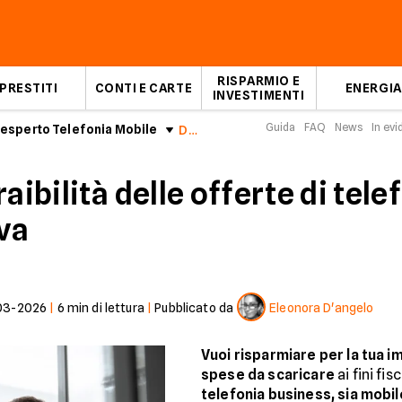
RISPARMIO E
PRESTITI
CONTI E CARTE
ENERGIA
INVESTIMENTI
Guida
FAQ
News
In ev
l'esperto Telefonia Mobile
Detrazione spese telefonia business
aibilità delle offerte di tel
Iva
03-2026
|
6
min di lettura
|
Pubblicato da
Eleonora D'angelo
Vuoi risparmiare per la tua 
spese da scaricare
ai fini fisc
telefonia business, sia mobil