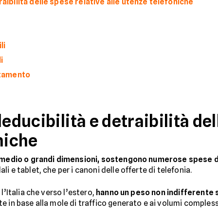
raibilità delle spese relative alle utenze telefoniche
li
i
rtamento
educibilità e detraibilità de
niche
, medio o grandi dimensioni, sostengono numerose spese d
i e tablet, che per i canoni delle offerte di telefonia.
o l’Italia che verso l’estero,
hanno un peso non indifferente 
 in base alla mole di traffico generato e ai volumi complessiv