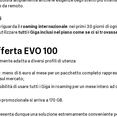
oddisfa ampiamente anche le esigenze degli utenti più intensiv
o da remoto.
i
 riguarda il
roaming internazionale
: nei primi 30 giorni di og
utilizzare
tutti i Giga inclusi nel piano come se ci si trovasse 
fferta EVO 100
ente adatta a diversi profili di utenza:
e
: meno di 6 euro al mese per un pacchetto completo rappres
 sul mercato;
ssibilità di usare tutti i Giga in roaming per un mese intero a
e promozionale si arriva a 170 GB.
presenta dunque una soluzione estremamente conveniente pe