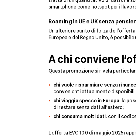
tratta di un quantitativo di dati che s
smartphone come hotspot per il lavor
Roaming in UE e UK senza pensier
Un ulteriore punto di forza dell'offerta
Europea e del Regno Unito, è possibile 
A chi conviene l'o
Questa promozione si rivela particolarm
chi vuole risparmiare senza rinunc
convenienti attualmente disponibili
chi viaggia spesso in Europa
: la po
di restare senza dati all'estero;
chi consuma molti dati
: con il codic
L'offerta EVO 100 di maggio 2026 rap