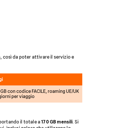
s
, così da poter attivare il servizio e
gi
0 GB con codice FACILE, roaming UE/UK
giorni per viaggio
 portando il totale a
170 GB mensili
. Si