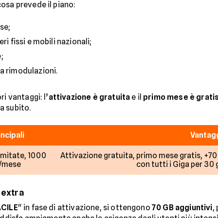
osa prevede il piano:
se;
ri fissi e mobili nazionali;
;
za rimodulazioni.
i vantaggi: l’
attivazione è gratuita
e il
primo mese è grati
a subito.
ncipali
Vantag
imitate, 1000
Attivazione gratuita, primo mese gratis, +7
€/mese
con tutti i Giga per 30 
 extra
ACILE
" in fase di attivazione, si ottengono
70 GB aggiuntivi
,