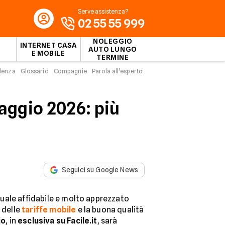
Serve assistenza?
02 55 55 999
NOLEGGIO
INTERNET CASA
AUTO LUNGO
E MOBILE
TERMINE
idenza
Glossario
Compagnie
Parola all'esperto
aggio 2026: più
Seguici su Google News
tuale affidabile e molto apprezzato
 delle
tariffe mobile
e la buona qualità
io
, in
esclusiva su
Facile.it
, sarà