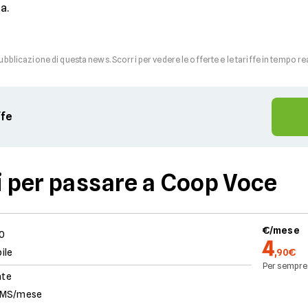
a.
pubblicazione di questa news. Scorri per vedere le offerte e le tariffe in tempo re
ffe
ri per passare a Coop Voce
€/mese
0
4
ile
,90€
Per sempre
ate
SMS/mese