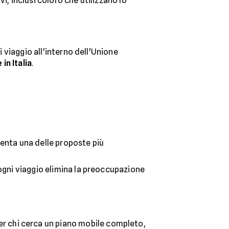
i, inclusi coloro che utilizzano lo
ni viaggio all'interno dell'Unione
in Italia
.
enta una delle proposte più
d ogni viaggio elimina la preoccupazione
r chi cerca un piano mobile completo,