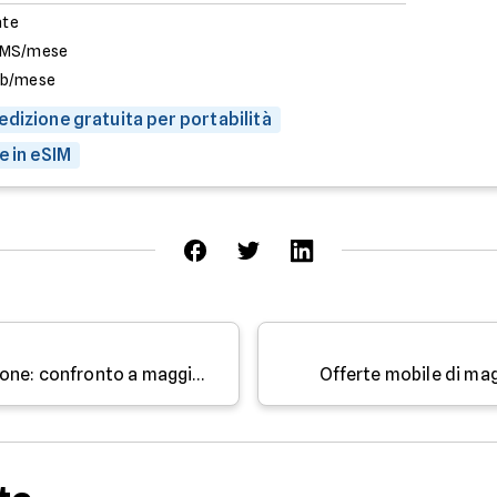
ate
SMS/mese
Gb/mese
dizione gratuita per portabilità
e in eSIM
Offerte mobile Fastweb e Vodafone: confronto a maggio 2026
Offerte mobile di mag