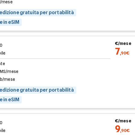
b/mese
dizione gratuita per portabilità
e in eSIM
€/mese
00
7
ile
,90€
ate
SMS/mese
Gb/mese
dizione gratuita per portabilità
e in eSIM
€/mese
00
9
ile
,90€