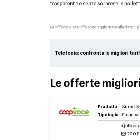
trasparente e senza sorprese in bollett
Le offerte e le tariffe sono aggiornate alla data di 
Telefonia: confronta le migliori tari
Le offerte miglio
Prodotto
Smart 3
Tipologia
Ricaricab
illimit
200 