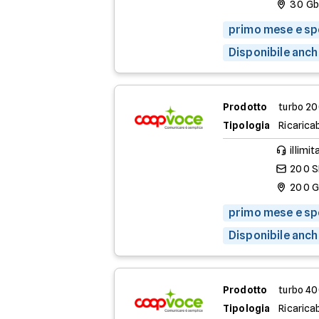
30 G
primo mese e spe
Disponibile anch
Prodotto
turbo 2
Tipologia
Ricaricab
illimit
200 
200 
primo mese e spe
Disponibile anch
Prodotto
turbo 4
Tipologia
Ricaricab