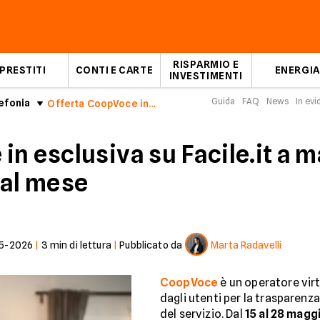
RISPARMIO E
PRESTITI
CONTI E CARTE
ENERGIA
INVESTIMENTI
Guida
FAQ
News
In ev
efonia
Offerta CoopVoce in esclusiva su Facile.it
n esclusiva su Facile.it a m
 al mese
5-2026
|
3
min di lettura
|
Pubblicato da
Marta Radavelli
CoopVoce
è un operatore vir
dagli utenti per la trasparenza
del servizio. Dal
15 al 28 magg