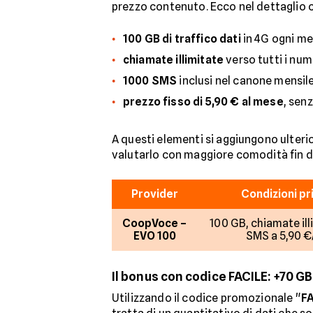
prezzo contenuto. Ecco nel dettaglio c
100 GB di traffico dati
in 4G ogni me
chiamate illimitate
verso tutti i nume
1000 SMS
inclusi nel canone mensile
prezzo fisso di 5,90 € al mese
, sen
A questi elementi si aggiungono ulterior
valutarlo con maggiore comodità fin d
Provider
Condizioni pri
CoopVoce –
100 GB, chiamate ill
EVO 100
SMS a 5,90 
Il bonus con codice FACILE: +70 GB
Utilizzando il codice promozionale "
F