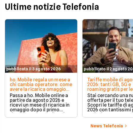
Ultime notizie Telefonia
pubblicato il 3 agosto 2026
pubblicato il 2 agosto 2
ho. Mobile regala un mese a
Tariffe mobile di ag
chi cambia operatore: come
2026: tanti GB, 5G e
avere la ricarica omaggio
roaming gratis per le
ad agosto 2026
vacanze
Passa a ho. Mobile online a
Stai cercando una 
partire da agosto 2026 e
offerta per il tuo te
ricevi un mese di ricarica in
Scopri le tariffe di 
omaggio dopo il primo
2026 con tantissimi g
rinnovo. La promozione è
5G incluso.
valida per chi richiede la
portabilità del numero e ti
News Telefonia
permette di azzerare il