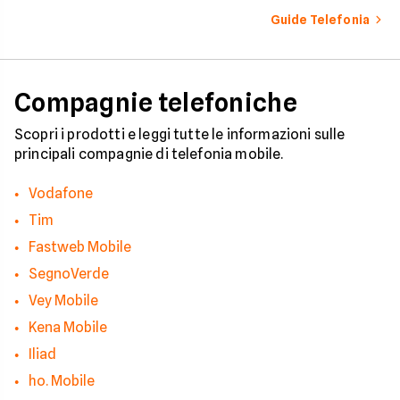
come il tuo numero f
Guide Telefonia
nelle mani dei call c
quali sono i trucchi p
efficaci per protegge
tua privacy e il tuo
smartphone. Impara
Compagnie telefoniche
riconoscere i segnali
pericolo e a usare gli
strumenti giusti per
Scopri i prodotti e leggi tutte le informazioni sulle
bloccare finalmente 
principali compagnie di telefonia mobile.
contatti indesiderati
Vodafone
Tim
Fastweb Mobile
SegnoVerde
Vey Mobile
Kena Mobile
Iliad
ho. Mobile