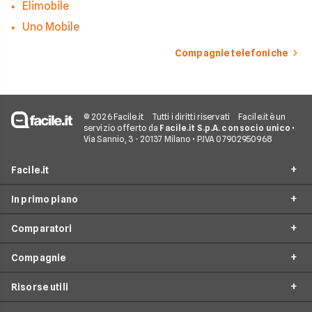
Elimobile
Uno Mobile
Compagnie telefoniche
© 2026 Facile.it
Tutti i diritti riservati
Facile.it è un
servizio offerto da
Facile.it S.p.A. con socio unico
•
Via Sannio, 3 - 20137 Milano • P.IVA 07902950968
Facile.it
In primo piano
Assicurazioni
Comparatori
Prestiti
Offerte Telefonia mobile
Mutui
Compagnie
Tariffe Internet Mobile
Passa a TIM
Internet Casa
Tariffe Cellulari
Risorse utili
Passa a Vodafone
Offerte TIM
Luce e Gas
Offerta Internet Casa
Passa a Iliad