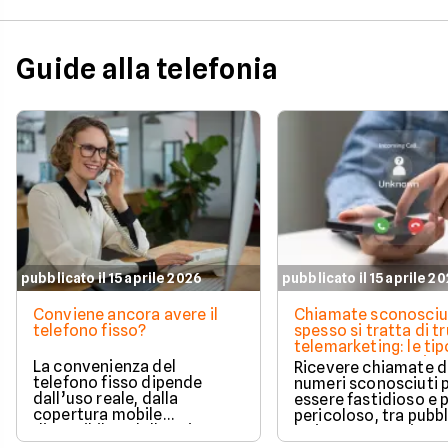
costo del secondo mese in
modo automatico.
Guide alla telefonia
pubblicato il 15 aprile 2026
pubblicato il 15 aprile 2
Conviene ancora avere il
Chiamate sconosciu
telefono fisso?
spesso si tratta di tr
telemarketing: le tip
come proteggersi
La convenienza del
Ricevere chiamate 
telefono fisso dipende
numeri sconosciuti 
dall’uso reale, dalla
essere fastidioso e 
copertura mobile
pericoloso, tra pubbl
disponibile e dalle esigenze
insistente e veri e pr
di casa o lavoro.
tentativi di truffa. S