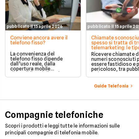
pubblicato il 15 aprile 2026
pubblicato il 15 aprile 2
Conviene ancora avere il
Chiamate sconosciu
telefono fisso?
spesso si tratta di tr
telemarketing: le tip
come proteggersi
La convenienza del
Ricevere chiamate 
telefono fisso dipende
numeri sconosciuti 
dall’uso reale, dalla
essere fastidioso e 
copertura mobile
pericoloso, tra pubbl
disponibile e dalle esigenze
insistente e veri e pr
di casa o lavoro.
tentativi di truffa. S
come il tuo numero f
Guide Telefonia
nelle mani dei call c
quali sono i trucchi p
efficaci per protegge
tua privacy e il tuo
smartphone. Impara
Compagnie telefoniche
riconoscere i segnali
pericolo e a usare gli
strumenti giusti per
Scopri i prodotti e leggi tutte le informazioni sulle
bloccare finalmente 
principali compagnie di telefonia mobile.
contatti indesiderati