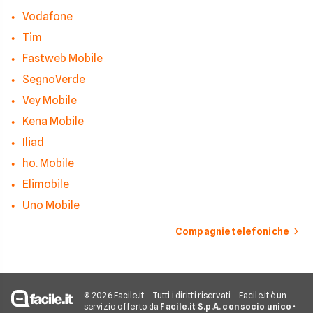
Vodafone
Tim
Fastweb Mobile
SegnoVerde
Vey Mobile
Kena Mobile
Iliad
ho. Mobile
Elimobile
Uno Mobile
Compagnie telefoniche
© 2026 Facile.it
Tutti i diritti riservati
Facile.it è un
servizio offerto da
Facile.it S.p.A. con socio unico
•