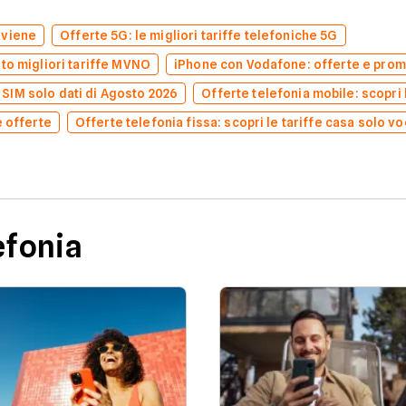
nviene
Offerte 5G: le migliori tariffe telefoniche 5G
to migliori tariffe MVNO
iPhone con Vodafone: offerte e prom
e SIM solo dati di Agosto 2026
Offerte telefonia mobile: scopri l
e offerte
Offerte telefonia fissa: scopri le tariffe casa solo v
efonia