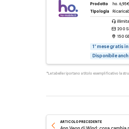
Prodotto
ho. 6,95
Tipologia
Ricaricab
illimit
200 
150 G
1° mese gratis in
Disponibile anch
*Le tabelle riportano a titolo esemplificativo la str
ARTICOLO
PRECEDENTE
App Veon di Wind: cosa cambia 