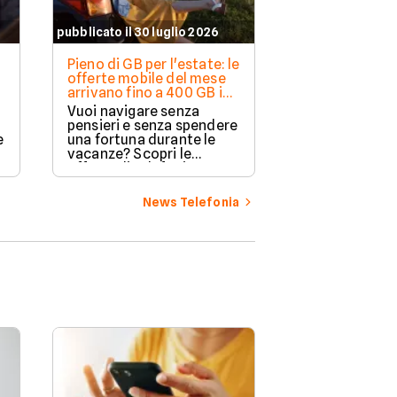
pubblicato il 30 luglio 2026
pubblicato il 29 l
Pieno di GB per l'estate: le
eSIM Quibity p
offerte mobile del mese
2026: come a
arrivano fino a 400 GB in
internet all'e
5G
costi di roami
Vuoi navigare senza
Stai organizz
pensieri e senza spendere
vacanze estive
e
una fortuna durante le
un modo sempl
vacanze? Scopri le
avere internet
offerte di telefonia
senza spender
mobile per l'estate 2026,
fortuna in ro
con tantissimi Giga in 5G,
Scopri le eSIM 
News Telefonia
prezzi bassi e attivazione
tecnologia dig
gratuita per chi cambia
permette di na
operatore.
190 paesi dir
dal tuo smart
senza bisogno
cambiare la sc