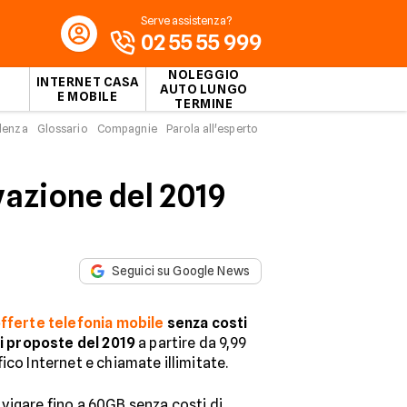
Serve assistenza?
02 55 55 999
NOLEGGIO
INTERNET CASA
AUTO LUNGO
E MOBILE
TERMINE
idenza
Glossario
Compagnie
Parola all'esperto
ivazione del 2019
Seguici su Google News
fferte telefonia mobile
senza costi
ri proposte del 2019
a partire da 9,99
ico Internet e chiamate illimitate.
vigare fino a 60GB senza costi di