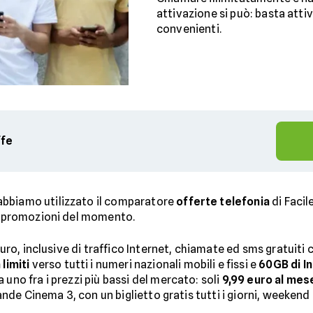
attivazione si può: basta atti
convenienti.
ffe
abbiamo utilizzato il comparatore
offerte telefonia
di Facil
ri promozioni del momento.
 euro, inclusive di traffico Internet, chiamate ed sms gratuiti
limiti
verso tutti i numeri nazionali mobili e fissi e
60GB di I
 uno fra i prezzi più bassi del mercato: soli
9,99 euro al mes
Grande Cinema 3, con un biglietto gratis tutti i giorni, weeken