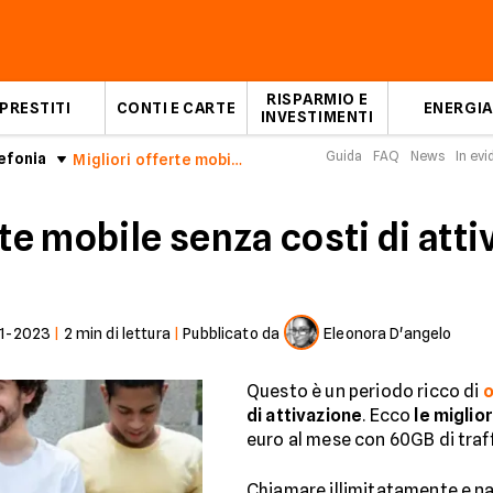
RISPARMIO E
PRESTITI
CONTI E CARTE
ENERGIA
INVESTIMENTI
Guida
FAQ
News
In ev
efonia
Migliori offerte mobile senza costi di attivazione
rte mobile senza costi di att
1-2023
|
2
min di lettura
|
Pubblicato da
Eleonora D'angelo
Questo è un periodo ricco di
o
di attivazione
. Ecco
le miglio
euro al mese con 60GB di traff
Chiamare illimitatamente e na