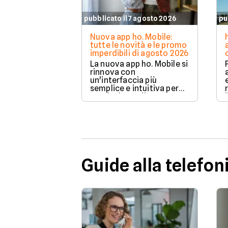
pubblicato il 7 agosto 2026
pu
Nuova app ho. Mobile:
tutte le novità e le promo
imperdibili di agosto 2026
La nuova app ho. Mobile si
rinnova con
un'interfaccia più
semplice e intuitiva per
gestire la tua linea
telefonica in totale
autonomia. Scopri come
controllare Giga, credito
e servizi in pochi tocchi,
rendendo la gestione del
tuo piano più veloce e
immediata che mai.
Guide alla telefon