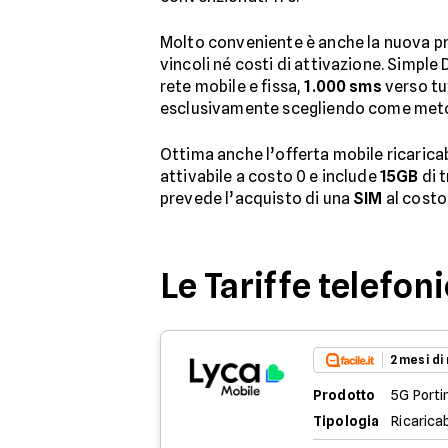
Molto conveniente è anche la nuova p
vincoli né costi di attivazione. Simple 
rete mobile e fissa,
1.000 sms
verso tu
esclusivamente scegliendo come metod
Ottima anche l’offerta mobile ricaricab
attivabile a costo 0 e include
15GB
di t
prevede l’acquisto di una
SIM
al costo 
Le Tariffe telefon
2 mesi di
Prodotto
5G Porti
Tipologia
Ricaricab