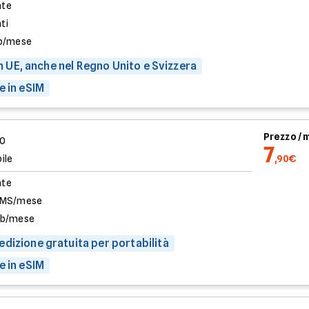
ate
ati
b/mese
 in UE, anche nel Regno Unito e Svizzera
e in eSIM
Prezzo /
00
7
ile
,90€
ate
SMS/mese
Gb/mese
dizione gratuita per portabilità
e in eSIM