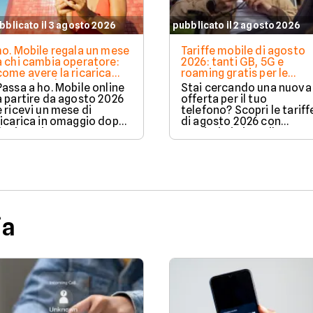
bblicato il 3 agosto 2026
pubblicato il 2 agosto 2026
ho. Mobile regala un mese
Tariffe mobile di agosto
a chi cambia operatore:
2026: tanti GB, 5G e
come avere la ricarica
roaming gratis per le
omaggio ad agosto 2026
vacanze
Passa a ho. Mobile online
Stai cercando una nuova
a partire da agosto 2026
offerta per il tuo
e ricevi un mese di
telefono? Scopri le tariff
ricarica in omaggio dopo
di agosto 2026 con
il primo rinnovo. La
tantissimi giga e il 5G
promozione è valida per
incluso.
chi richiede la portabilità
del numero e ti permette
di azzerare il costo del
secondo mese in modo
automatico.
ia