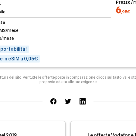
Prezzo /
€
6
ile
,95€
ate
SMS/mese
b/mese
 portabilità!
e in eSIM a 0,05€
uttura del sito. Per tutte le offerte poste in comparazione clicca sul tasto vai e ot
proposta adatta alle tue esigenze
nel 2019
Le offerte Vodafone 