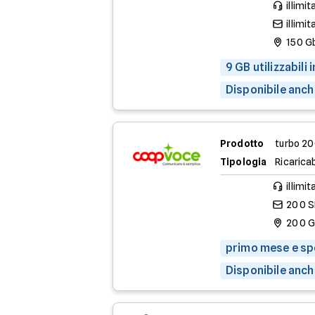
illimit
illimit
150 G
9 GB utilizzabili
Disponibile anch
Prodotto
turbo 2
Tipologia
Ricaricab
illimit
200 
200 
primo mese e spe
Disponibile anch