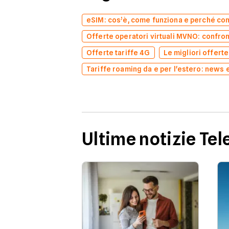
eSIM: cos’è, come funziona e perché co
Offerte operatori virtuali MVNO: confron
Offerte tariffe 4G
Le migliori offert
Tariffe roaming da e per l'estero: news 
Ultime notizie Tel