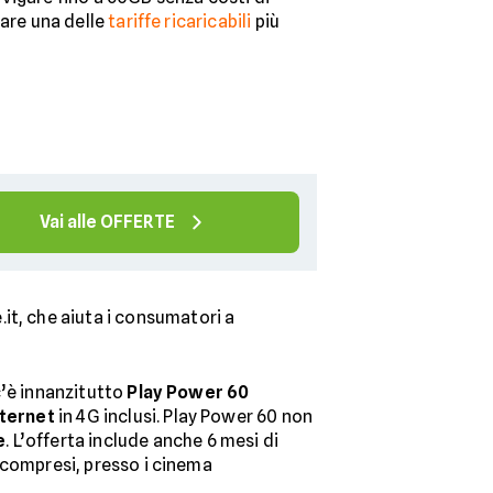
vare una delle
tariffe ricaricabili
più
Vai alle OFFERTE
e.it, che aiuta i consumatori a
 c’è innanzitutto
Play Power 60
nternet
in 4G inclusi. Play Power 60 non
e
. L’offerta include anche 6 mesi di
d compresi, presso i cinema