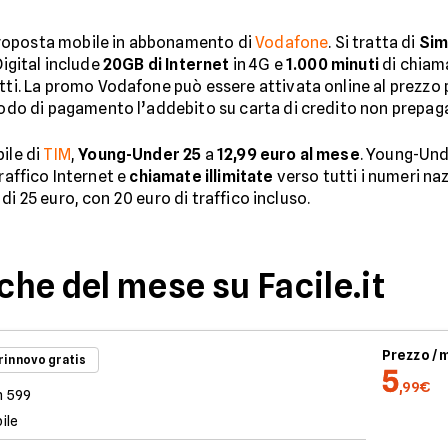
roposta mobile in abbonamento di
Vodafone
. Si tratta di
Sim
Digital include
20GB di Internet
in 4G e
1.000 minuti
di chiama
tti. La promo Vodafone può essere attivata online al prezzo
o di pagamento l’addebito su carta di credito non prepaga
ile di
TIM
,
Young-Under 25
a
12,99 euro al mese
. Young-Unde
raffico Internet e
chiamate illimitate
verso tutti i numeri nazi
di 25 euro, con 20 euro di traffico incluso.
iche del mese su Facile.it
Prezzo /
 rinnovo gratis
5
,99€
n 599
ile