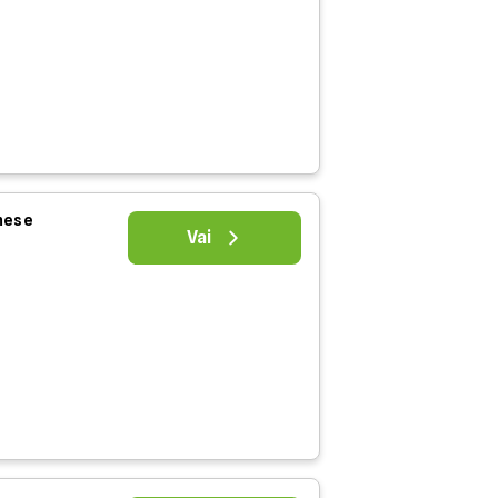
 mese
Vai