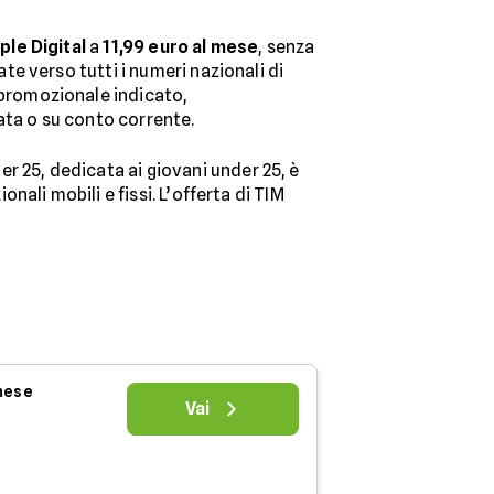
ple Digital
a
11,99 euro al mese
, senza
te verso tutti i numeri nazionali di
 promozionale indicato,
ta o su conto corrente.
r 25, dedicata ai giovani under 25, è
onali mobili e fissi. L’offerta di TIM
 mese
Vai