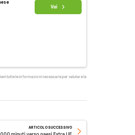
 mese
Vai
tieni tutte le informazioni necessarie per valutare la
ARTICOLO
SUCCESSIVO
1000 minuti verso paesi Extra UE