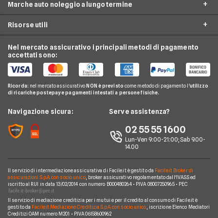
Mutui
Marche auto noleggio a lungo termine
City Car Noleggio lungo termine
Ald automotive
Internet Casa
Noleggio SUV
Risorse utili
Arval
Audi
Luce e Gas
Noleggio auto elettriche
Hurry
BMW
Nel mercato assicurativo i principali metodi di pagamento
Conti e Carte
Guide noleggio auto
Noleggio monovolume
accettati sono:
Leasys
Citroen
Telefonia Mobile
News noleggio auto
LeasePlan
Fiat
Pay TV
Glossario noleggio auto
Ricorda:
nel mercato assicurativo
NON è previsto
come metodo di pagamento l'
utilizzo
B-rent
Ford
di ricariche postepay e pagamenti intestati a persone fisiche.
Noleggio Lungo Termine
Compagnie noleggio auto
Mercedes
News
Navigazione sicura:
Serve assistenza?
Alphabet
Nissan
Chi siamo
02 55 55 1600
Athlon
Peugeot
Lun-Ven 9:00-21:00; Sab 9.00-
Perché scegliere Facile.it
14.00
CarServer
Smart
Contatti
Gruppo Bonifacio
Volkswagen
Il servizio di intermediazione assicurativa di Facile.it è gestito da
Facile.it Broker di
Mappa del sito
assicurazioni S.p.A. con socio unico
, broker assicurativo regolamentato dall'IVASS ed
Program
iscritto al RUI in data 13/02/2014 con numero B000480264 • P.IVA 08007250965 • PEC
Horizon Automotive
Il servizio di mediazione creditizia per i mutui e per il credito al consumo di Facile.it è
gestito da
Facile.it Mediazione Creditizia S.p.A. con socio unico
, iscrizione Elenco Mediatori
Creditizi OAM numero M201 • P.IVA 06158600962