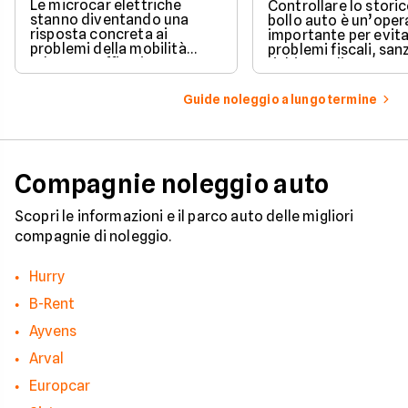
Le microcar elettriche
Controllare lo storic
stanno diventando una
bollo auto è un’oper
risposta concreta ai
importante per evit
problemi della mobilità
problemi fiscali, san
urbana: traffico intenso,
richieste di pagame
parcheggi limitati e costi di
inattese.
gestione sempre più alti.
Guide noleggio a lungo termine
Compagnie noleggio auto
Scopri le informazioni e il parco auto delle migliori
compagnie di noleggio.
Hurry
B-Rent
Ayvens
Arval
Europcar