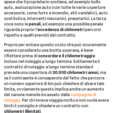
spese che il proprietario sostiene, ad esempio bollo
auto, assicurazione auto (con tutte le varie coperture
accessorie, come furto e incendio, atti vandalici), auto
sostitutiva, interventi meccanici, pneumatici. La terza
voce sono le
penali
, ad esempio una possibile penale
riguarda proprio l'
eccedenza di chilometri
percorsi
rispetto a quelli previsti dal contratto.
Proprio per evitare questo costo che può sicuramente
essere considerato una brutta sorpresa, è bene
riflettere prima di
concordare il chilometraggio
incluso nel noleggio a lungo termine. Solitamente il
contratto di noleggio a lungo termine standard
prevede una copertura di
30.000 chilometri annui
, ma
se il contraente è consapevole del fatto che percorre
un numero superiore di km può chiedere di alzare tale
limite, ovviamente questo implica anche un aumento
del canone mensile incassato dalle
compagnie di
noleggio
. Per chi invece viaggia molto e non vuole avere
limiti il consiglio è chiedere un contratto con
chilometri illimitati
.