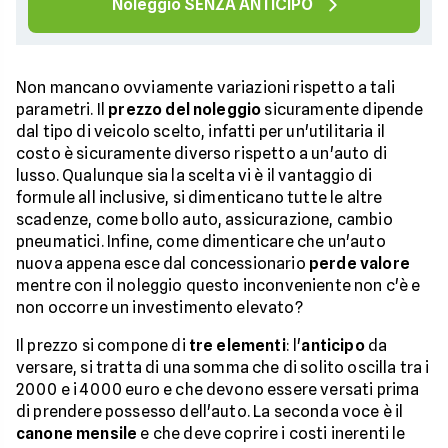
Noleggio SENZA ANTICIPO
Non mancano ovviamente variazioni rispetto a tali
parametri. Il
prezzo del noleggio
sicuramente dipende
dal tipo di veicolo scelto, infatti per un'utilitaria il
costo è sicuramente diverso rispetto a un'auto di
lusso. Qualunque sia la scelta vi è il vantaggio di
formule all inclusive, si dimenticano tutte le altre
scadenze, come bollo auto, assicurazione, cambio
pneumatici. Infine, come dimenticare che un'auto
nuova appena esce dal concessionario
perde valore
mentre con il noleggio questo inconveniente non c'è e
non occorre un investimento elevato?
Il prezzo si compone di
tre elementi
: l'
anticipo
da
versare, si tratta di una somma che di solito oscilla tra i
2000 e i 4000 euro e che devono essere versati prima
di prendere possesso dell'auto. La seconda voce è il
canone mensile
e che deve coprire i costi inerenti le