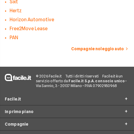
Sixt
Hertz
Horizon Automotive
Free2Move Lease
PAN
Compagnie noleggio auto
© 2026 Facile.it
Tutti i diritti riservati
Facile.it è un
servizio offerto da
Facile.it S.p.A. con socio unico
•
Via Sannio, 3 - 20137 Milano • P.IVA 07902950968
Facile.it
In primo piano
Assicurazioni
Compagnie
Prestiti
Noleggio lungo termine