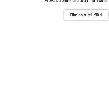
Prova ad eliminare tutti i filtri che h
Elimina tutti i filtri