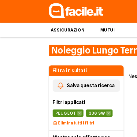
ASSICURAZIONI
MUTUI
Noleggio Lungo Ter
Filtra i risultati
Nes
Salva questa ricerca
Filtri applicati
PEUGEOT
308 SW
Elimina tutti i filtri