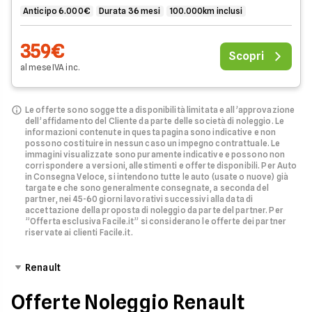
Anticipo 6.000€
Durata 36 mesi
100.000km inclusi
359€
Scopri
al mese
IVA
inc
.
Le offerte sono soggette a disponibilità limitata e all’approvazione
dell’affidamento del Cliente da parte delle società di noleggio.
Le
informazioni contenute in questa pagina sono indicative e non
possono costituire in nessun caso un impegno contrattuale. Le
immagini visualizzate sono puramente indicative e possono non
corrispondere a versioni, allestimenti e offerte disponibili.
Per Auto
in Consegna Veloce, si intendono tutte le auto (usate o nuove) già
targate e che sono generalmente consegnate, a seconda del
partner, nei 45-60 giorni lavorativi successivi alla data di
accettazione della proposta di noleggio da parte del partner.
Per
”Offerta esclusiva Facile.it” si considerano le offerte dei partner
riservate ai clienti Facile.it.
Renault
Offerte Noleggio Renault