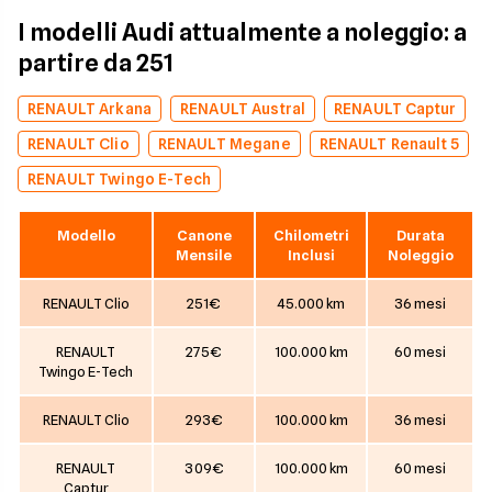
I modelli Audi attualmente a noleggio: a
partire da 251
RENAULT Arkana
RENAULT Austral
RENAULT Captur
RENAULT Clio
RENAULT Megane
RENAULT Renault 5
RENAULT Twingo E-Tech
Modello
Canone
Chilometri
Durata
Mensile
Inclusi
Noleggio
RENAULT Clio
251€
45.000 km
36 mesi
RENAULT
275€
100.000 km
60 mesi
Twingo E-Tech
RENAULT Clio
293€
100.000 km
36 mesi
RENAULT
309€
100.000 km
60 mesi
Captur