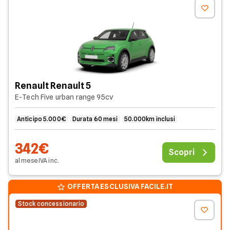
Renault Renault 5
E-Tech Five urban range 95cv
Anticipo 5.000€
Durata 60 mesi
50.000km inclusi
342€
Scopri
al mese
IVA
inc
.
OFFERTA ESCLUSIVA FACILE.IT
Stock concessionario