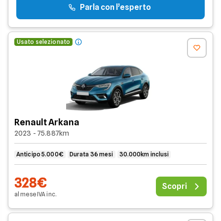
Parla con l’esperto
Usato selezionato
Renault Arkana
2023 - 75.887km
Anticipo 5.000€
Durata 36 mesi
30.000km inclusi
328€
Scopri
al mese
IVA
inc
.