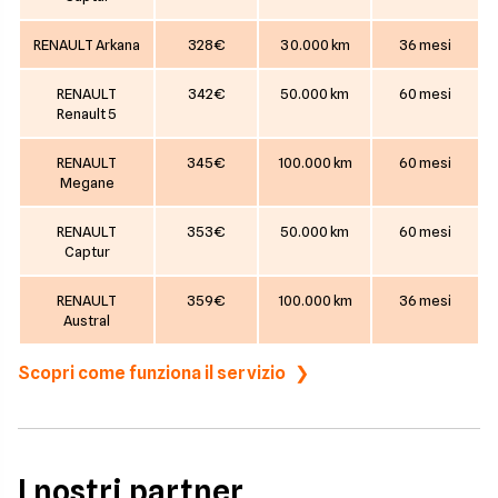
RENAULT Arkana
328€
30.000 km
36 mesi
RENAULT
342€
50.000 km
60 mesi
Renault 5
RENAULT
345€
100.000 km
60 mesi
Megane
RENAULT
353€
50.000 km
60 mesi
Captur
RENAULT
359€
100.000 km
36 mesi
Austral
Scopri come funziona il servizio
I nostri partner