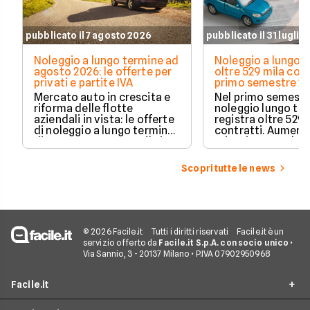
pubblicato il 7 agosto 2026
pubblicato il 31 luglio
Noleggio a lungo termine ad
Noleggio a lungo t
agosto 2026: le offerte per
oltre 529 mila cont
privati e partite IVA
primo semestre 20
Crescono privati 
Mercato auto in crescita e
Nel primo semestre
elettrificate
riforma delle flotte
noleggio lungo te
aziendali in vista: le offerte
registra oltre 529 
di noleggio a lungo termine
contratti. Aument
di agosto 2026 su Facile.it,
privati, cresce la 
per privati e partite IVA.
media e acceleran
plug-in ed elettric
Scopri tutte le news
dati Unrae.
© 2026 Facile.it
Tutti i diritti riservati
Facile.it è un
servizio offerto da
Facile.it S.p.A. con socio unico
•
Via Sannio, 3 - 20137 Milano • P.IVA 07902950968
Facile.it