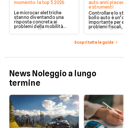
momento: la top 5 2026
auto anni preceden
e strumenti
Le microcar elettriche
Controllare lo sto
stanno diventando una
bollo auto è un’o
risposta concreta ai
importante per ev
problemi della mobilità
problemi fiscali, s
urbana: traffico intenso,
richieste di paga
parcheggi limitati e costi di
inattese.
gestione sempre più alti.
Scopri tutte le guide
News Noleggio a lungo
termine