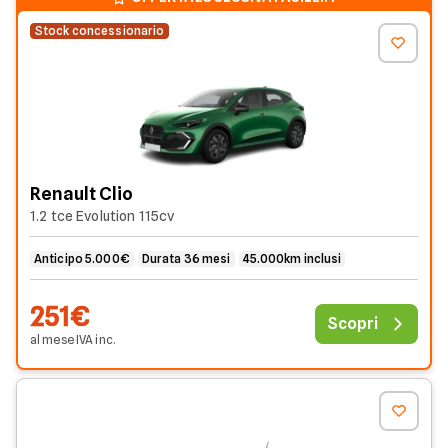
noleggio esclusive su auto Renault.
Stock concessionario
Renault Clio
1.2 tce Evolution 115cv
Anticipo 5.000€
Durata 36 mesi
45.000km inclusi
251€
Scopri
al mese
IVA
inc
.