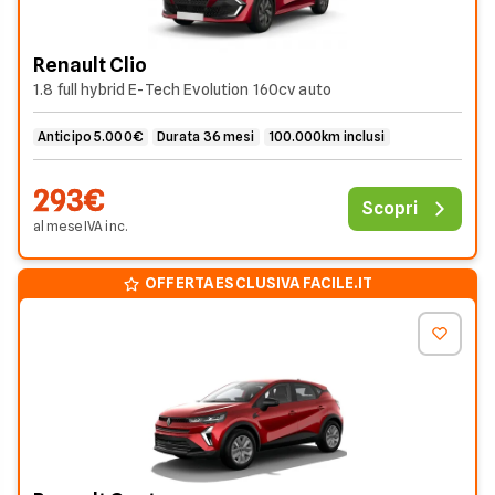
Renault Clio
1.8 full hybrid E-Tech Evolution 160cv auto
Anticipo 5.000€
Durata 36 mesi
100.000km inclusi
293€
Scopri
al mese
IVA
inc
.
OFFERTA ESCLUSIVA FACILE.IT