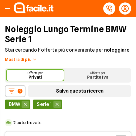
Noleggio Lungo Termine BMW
Serie 1
Stai cercando l’offerta più conveniente per
noleggiare
a lungo termine una BMW Serie 1
? Sei nel posto giusto!
Mostra di più
Su Facile.it trovi tante proposte per il noleggio della
BMW Serie 1 che fa per te.
Offerta per
Offerta per
Privati
Partite Iva
Scopri tutti i
modelli BMW a Noleggio!
Salva questa ricerca
2
BMW
Serie 1
2
auto
trovate