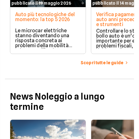
pubblicato il 19 maggio 2026
pubblicato il 14 magg
Auto più tecnologiche del
Verifica pagament
momento: la top 5 2026
auto anni preceden
e strumenti
Le microcar elettriche
Controllare lo sto
stanno diventando una
bollo auto è un’o
risposta concreta ai
importante per ev
problemi della mobilità
problemi fiscali, s
urbana: traffico intenso,
richieste di paga
parcheggi limitati e costi di
inattese.
gestione sempre più alti.
Scopri tutte le guide
News Noleggio a lungo
termine