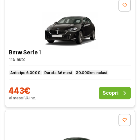
Bmw Serie 1
116 auto
Anticipo 6.000€
Durata 36 mesi
30.000km inclusi
443€
Scopri
al mese
IVA
inc
.