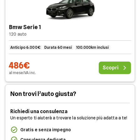
Bmw Serie 1
120 auto
Anticipo 6.000€
Durata 60 mesi
100.000km inclusi
486€
Scopri
al mese
IVA
inc
.
Non trovi l’auto giusta?
Richiedi una consulenza
Un esperto ti aiuterà a trovare la soluzione più adatta a te!
Gratis e senza impegno
Consulenza dedicata