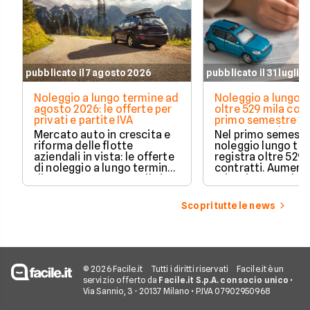
pubblicato il 7 agosto 2026
pubblicato il 31 luglio
Noleggio a lungo termine ad
Noleggio a lungo t
agosto 2026: le offerte per
oltre 529 mila cont
privati e partite IVA
primo semestre 20
Crescono privati 
Mercato auto in crescita e
Nel primo semestre
elettrificate
riforma delle flotte
noleggio lungo te
aziendali in vista: le offerte
registra oltre 529 
di noleggio a lungo termine
contratti. Aument
di agosto 2026 su Facile.it,
privati, cresce la 
per privati e partite IVA.
media e acceleran
plug-in ed elettric
Scopri tutte le news
dati Unrae.
© 2026 Facile.it
Tutti i diritti riservati
Facile.it è un
servizio offerto da
Facile.it S.p.A. con socio unico
•
Via Sannio, 3 - 20137 Milano • P.IVA 07902950968