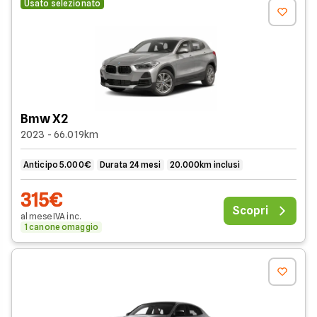
Usato selezionato
Bmw X2
2023 - 66.019km
Anticipo 5.000€
Durata 24 mesi
20.000km inclusi
315€
Scopri
al mese
IVA
inc
.
1 canone omaggio