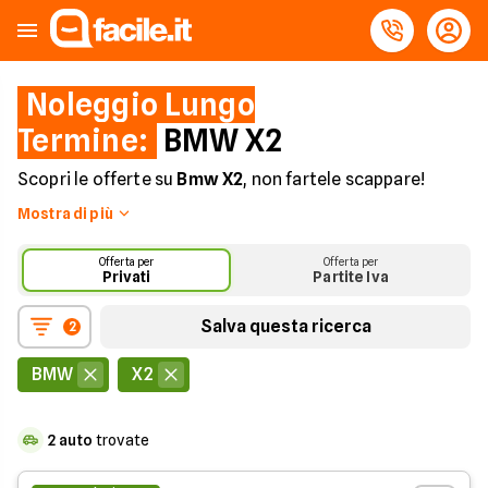
Noleggio Lungo
Termine:
BMW X2
Scopri le offerte su
Bmw X2
, non fartele scappare!
Risparmia con il noleggio a lungo termine ed ottieni
Mostra di più
Bmw X2 ad un prezzo imbattibile.
Oggi anche con
opzione di ritiro dell'usato.
Offerta per
Offerta per
Privati
Partite Iva
Scopri tutti i
modelli BMW a Noleggio!
Salva questa ricerca
2
BMW
X2
2
auto
trovate