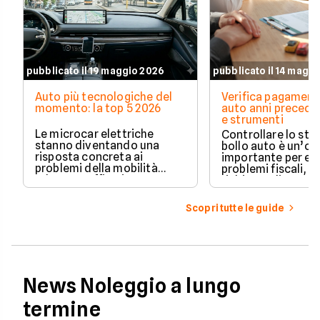
pubblicato il 19 maggio 2026
pubblicato il 14 magg
Auto più tecnologiche del
Verifica pagament
momento: la top 5 2026
auto anni preceden
e strumenti
Le microcar elettriche
Controllare lo sto
stanno diventando una
bollo auto è un’o
risposta concreta ai
importante per ev
problemi della mobilità
problemi fiscali, s
urbana: traffico intenso,
richieste di paga
parcheggi limitati e costi di
inattese.
gestione sempre più alti.
Scopri tutte le guide
News Noleggio a lungo
termine