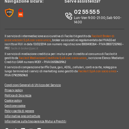
Navigazione sicura:
Serve assistenza?
Arval
Noleggio lungo termine veicoli commerciali
Nissan
AUDI SQ8
Ufficio Stampa
02 55 55 5
Ayvens
Jeep
FORD Tourneo Courier
Lun-Ven 9:00-21:00; Sab 9.00-
Servizio Clienti
Horizon Automotive
14.00
Volkswagen
KIA EV3
Recesso
Leasys
Peugeot
BMW Serie 3 SW
Il servizio di intermediazione assicurativa di Facile.it è gestito da
Facile.it Broker di
Reclami
UnipolRental
assicurazioni S.p.A. con socio unico
, broker assicurativo regolamentato dall'IVASS ed
Cupra
iscritto al RUI in data 13/02/2014 con numero registrazione B000480264 • P.IVA 08007250965 •
AUDI A3 Sportback
Mappa del sito
Tutte le compagnie
PEC
Scoprile tutte
Il servizio di mediazione creditizia per i mutui e per il credito al consumo di Facile.it è
MINI Cooper
Facile.it Corporate
gestito da
Facile.it Mediazione Creditizia S.p.A. con socio unico
, iscrizione Elenco Mediatori
Creditizi OAM numero M201 • P.IVA 06158600962
Scoprile tutte le offerte
Facile.it Club
Il servizio di comparazione tariffe (luce, gas, ADSL, cellulari, conti e carte, noleggio a
lungo termine) ed i servizi di marketing sono gestiti da
Facile.it S.p.A. con socio unico
•
We're hiring!
Lavora in Facile.it
P.IVA 07902950968
Condizioni Generali di Utilizzo del Servizio
Privacy policy
Politica di Sicurezza
Cookie policy
Gestione cookie
Policy parità di genere
Informativa precontrattule
Informativa sulla trasparenza Mutui e Prestiti