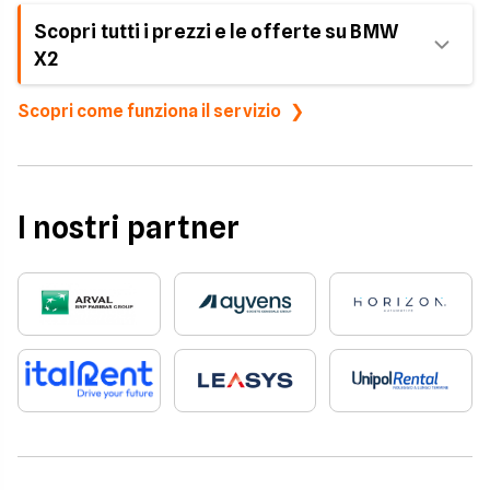
Scopri tutti i prezzi e le offerte su BMW
X2
Scopri come funziona il servizio
| Nome Modello | Condizione | Canone Mensile IVA
Incl. | Anticipo | Chilometri Inclusi | Durata | |---------
-----|------------|--------------------------|-----------|----
-----------------|---------| | X2 | Usato | 339€ | 5.000€
| 20.000 km totali | 24 mesi | | X2 | Usato | 366€ |
I nostri partner
5.000€ | 30.000 km totali | 36 mesi | | X2 | Usato |
443€ | 2.500€ | 20.000 km totali | 24 mesi | | X2 |
Usato | 435€ | 2.500€ | 30.000 km totali | 36 mesi |
| X2 | Usato | 547€ | Zero | 20.000 km totali | 24
mesi | | X2 | Usato | 505€ | Zero | 30.000 km totali |
36 mesi | | X2 | Nuovo | 529€ | 6.000€ | 100.000 km
totali | 36 mesi | | X2 | Nuovo | 571€ | 6.000€ |
100.000 km totali | 48 mesi | | X2 | Nuovo | 577€ |
6.000€ | 100.000 km totali | 60 mesi | | X2 | Nuovo |
628€ | 3.000€ | 100.000 km totali | 36 mesi | | X2 |
Nuovo | 639€ | 3.000€ | 100.000 km totali | 48