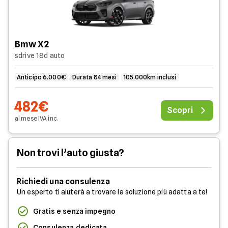
Bmw X2
sdrive 18d auto
Anticipo 6.000€
Durata 84 mesi
105.000km inclusi
482€
Scopri
al mese
IVA
inc
.
Non trovi l’auto giusta?
Richiedi una consulenza
Un esperto ti aiuterà a trovare la soluzione più adatta a te!
Gratis e senza impegno
Consulenza dedicata