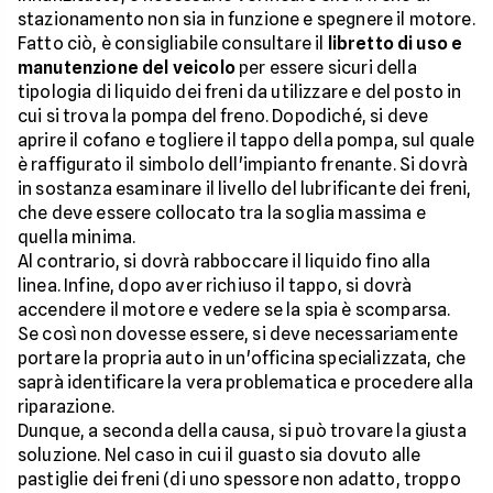
stazionamento non sia in funzione e spegnere il motore.
Fatto ciò, è consigliabile consultare il
libretto di uso e
manutenzione del veicolo
per essere sicuri della
tipologia di liquido dei freni da utilizzare e del posto in
cui si trova la pompa del freno. Dopodiché, si deve
aprire il cofano e togliere il tappo della pompa, sul quale
è raffigurato il simbolo dell'impianto frenante. Si dovrà
in sostanza esaminare il livello del lubrificante dei freni,
che deve essere collocato tra la soglia massima e
quella minima.
Al contrario, si dovrà rabboccare il liquido fino alla
linea. Infine, dopo aver richiuso il tappo, si dovrà
accendere il motore e vedere se la spia è scomparsa.
Se così non dovesse essere, si deve necessariamente
portare la propria auto in un'officina specializzata, che
saprà identificare la vera problematica e procedere alla
riparazione.
Dunque, a seconda della causa, si può trovare la giusta
soluzione. Nel caso in cui il guasto sia dovuto alle
pastiglie dei freni (di uno spessore non adatto, troppo