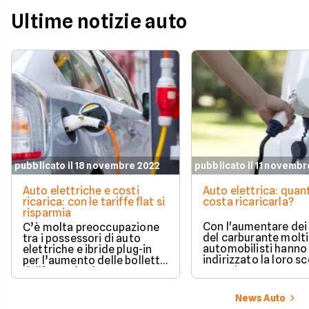
Ultime notizie auto
pubblicato il 18 novembre 2022
pubblicato il 11 novemb
Auto elettriche e costi
Auto elettrica: quan
ricarica: con le tariffe flat si
costa ricaricarla?
risparmia
Con l'aumentare dei
C’è molta preoccupazione
del carburante molti
tra i possessori di auto
automobilisti hanno
elettriche e ibride plug-in
indirizzato la loro sc
per l’aumento delle bollette
verso le auto a zero
dell’energia che
emissioni, ma consi
inevitabilmente ricade sui
anche il caro energia
costi delle ricariche, col
News Auto
spontaneo domandar
rischio di pagare cifre un