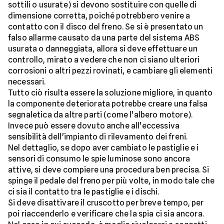
sottili o usurate) si devono sostituire con quelle di
dimensione corretta, poiché potrebbero venire a
contatto con il disco del freno. Se si è presentato un
falso allarme causato da una parte del sistema ABS
usurata o danneggiata, allora si deve effettuare un
controllo, mirato a vedere che non ci siano ulteriori
corrosioni o altri pezzi rovinati, e cambiare gli elementi
necessari.
Tutto ciò risulta essere la soluzione migliore, in quanto
la componente deteriorata potrebbe creare una falsa
segnaletica da altre parti (come l'albero motore).
Invece può essere dovuto anche all'eccessiva
sensibilità dell'impianto di rilevamento dei freni.
Nel dettaglio, se dopo aver cambiato le pastiglie e i
sensori di consumo le spie luminose sono ancora
attive, si deve compiere una procedura ben precisa. Si
spinge il pedale del freno per più volte, in modo tale che
ci sia il contatto tra le pastiglie e i dischi.
Si deve disattivare il cruscotto per breve tempo, per
poi riaccenderlo e verificare che la spia ci sia ancora.