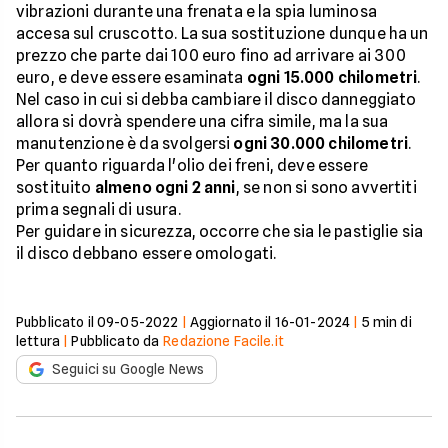
vibrazioni durante una frenata e la spia luminosa
accesa sul cruscotto. La sua sostituzione dunque ha un
prezzo che parte dai 100 euro fino ad arrivare ai 300
euro, e deve essere esaminata
ogni 15.000 chilometri
.
Nel caso in cui si debba cambiare il disco danneggiato
allora si dovrà spendere una cifra simile, ma la sua
manutenzione è da svolgersi
ogni 30.000 chilometri
.
Per quanto riguarda l'olio dei freni, deve essere
sostituito
almeno ogni 2 anni
, se non si sono avvertiti
prima segnali di usura.
Per guidare in sicurezza, occorre che sia le pastiglie sia
il disco debbano essere omologati.
Pubblicato il
09-05-2022
|
Aggiornato il
16-01-2024
|
5
min di
lettura
|
Pubblicato da
Redazione Facile.it
Seguici su Google News