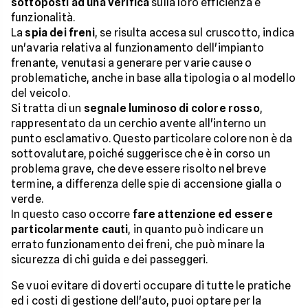
sottoposti ad una verifica
sulla loro efficienza e
funzionalità.
La
spia dei freni
, se risulta accesa sul cruscotto, indica
un'avaria relativa al funzionamento dell'impianto
frenante, venutasi a generare per varie cause o
problematiche, anche in base alla tipologia o al modello
del veicolo.
Si tratta di un
segnale luminoso di colore rosso
,
rappresentato da un cerchio avente all'interno un
punto esclamativo. Questo particolare colore non è da
sottovalutare, poiché suggerisce che è in corso un
problema grave, che deve essere risolto nel breve
termine, a differenza delle spie di accensione gialla o
verde.
In questo caso occorre
fare attenzione ed essere
particolarmente cauti
, in quanto può indicare un
errato funzionamento dei freni, che può minare la
sicurezza di chi guida e dei passeggeri.
Se vuoi evitare di doverti occupare di tutte le pratiche
ed i costi di gestione dell'auto, puoi optare per la