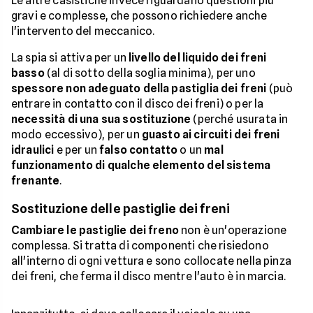
Le altre casistiche invece riguardano questioni più
gravi e complesse, che possono richiedere anche
l'intervento del meccanico.
La spia si attiva per un
livello del liquido dei freni
basso
(al di sotto della soglia minima), per uno
spessore non adeguato della pastiglia dei freni
(può
entrare in contatto con il disco dei freni) o per la
necessità di una sua sostituzione
(perché usurata in
modo eccessivo), per un
guasto ai circuiti dei freni
idraulici
e per un
falso contatto
o un
mal
funzionamento di qualche elemento del sistema
frenante
.
Sostituzione delle pastiglie dei freni
Cambiare le pastiglie dei freno
non è un'operazione
complessa. Si tratta di componenti che risiedono
all'interno di ogni vettura e sono collocate nella pinza
dei freni, che ferma il disco mentre l'auto è in marcia.