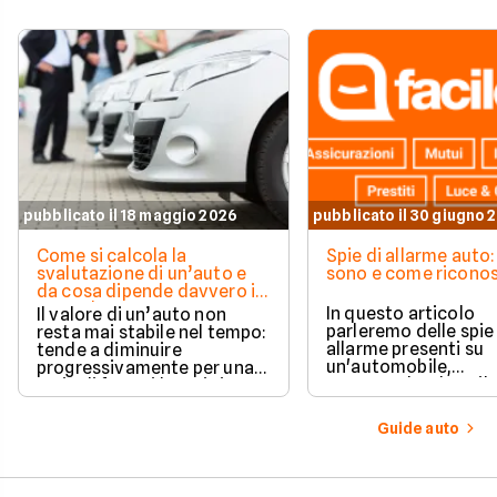
pubblicato il 18 maggio 2026
pubblicato il 30 giugno 
Come si calcola la
Spie di allarme auto:
svalutazione di un’auto e
sono e come riconos
da cosa dipende davvero il
suo valore
In questo articolo
Il valore di un’auto non
parleremo delle spie
resta mai stabile nel tempo:
allarme presenti su
tende a diminuire
un'automobile,
progressivamente per una
comprendendone il
serie di fattori legati sia
significato una per u
all’utilizzo quotidiano sia
questo modo sarà po
all’evoluzione del mercato.
Guide auto
sapere quale
comportamento ado
in ogni situazione.