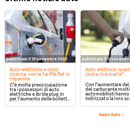
pubblicato il 18 novembre 2022
pubblicato il 11 novemb
Auto elettriche e costi
Auto elettrica: quan
ricarica: con le tariffe flat si
costa ricaricarla?
risparmia
Con l'aumentare dei
C’è molta preoccupazione
del carburante molti
tra i possessori di auto
automobilisti hanno
elettriche e ibride plug-in
indirizzato la loro sc
per l’aumento delle bollette
verso le auto a zero
dell’energia che
emissioni, ma consi
inevitabilmente ricade sui
anche il caro energia
costi delle ricariche, col
News Auto
spontaneo domandar
rischio di pagare cifre un
puntare verso un'au
tempo impensabili. Tuttavia
elettrica sia ancora
l’elettrico è ancora