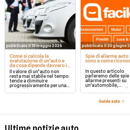
pubblicato il 18 maggio 2026
pubblicato il 30 giugno 
Come si calcola la
Spie di allarme auto:
svalutazione di un’auto e
sono e come riconos
da cosa dipende davvero il
suo valore
In questo articolo
Il valore di un’auto non
parleremo delle spie
resta mai stabile nel tempo:
allarme presenti su
tende a diminuire
un'automobile,
progressivamente per una
comprendendone il
serie di fattori legati sia
significato una per u
all’utilizzo quotidiano sia
questo modo sarà po
all’evoluzione del mercato.
Guide auto
sapere quale
comportamento ado
in ogni situazione.
Ultime notizie auto