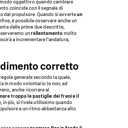
in modo oggettivo quando cambiare
ento coincide con il segnale di
to dal propulsore. Quando si avverte
un
Infine, è possibile osservare anche un
nte dalle prime due descritte,
 osserveremo un
rallentamento
molto
uscirà a incrementare l'andatura,
cedimento corretto
regola generale secondo la quale,
ta in modo volontario (e non, ad
freno, anche ricorrere al
are troppo le pastiglie dei freni e il
, in più, si rivela utilissimo quando
ropulsore a un ritmo abbastanza alto