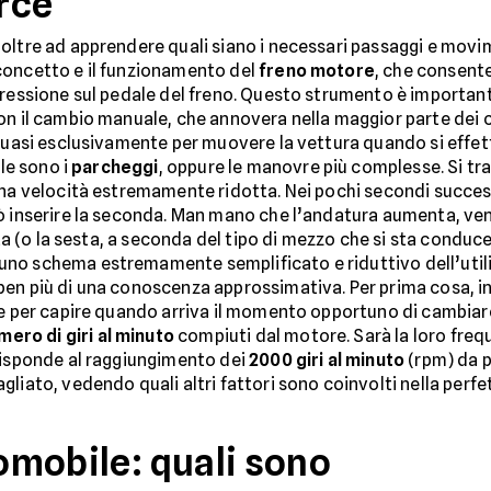
arce
oltre ad apprendere quali siano i necessari passaggi e movi
concetto e il funzionamento del
freno motore
, che consente
pressione sul pedale del freno. Questo strumento è importante
on il cambio manuale, che annovera nella maggior parte dei 
 quasi esclusivamente per muovere la vettura quando si effe
ile sono i
parcheggi
, oppure le manovre più complesse. Si tra
una velocità estremamente ridotta. Nei pochi secondi succes
uò inserire la seconda. Man mano che l’andatura aumenta, ve
nta (o la sesta, a seconda del tipo di mezzo che si sta conduc
no schema estremamente semplificato e riduttivo dell’utili
n più di una conoscenza approssimativa. Per prima cosa, infat
re per capire quando arriva il momento opportuno di cambiar
mero di giri al minuto
compiuti dal motore. Sarà la loro freque
risponde al raggiungimento dei
2000 giri al minuto
(rpm) da p
liato, vedendo quali altri fattori sono coinvolti nella perf
tomobile: quali sono