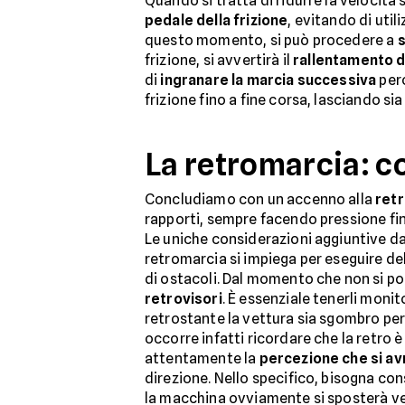
Quando si tratta di ridurre la velocit
pedale della frizione
, evitando di util
questo momento, si può procedere a
s
frizione, si avvertirà il
rallentamento d
di
ingranare la marcia successiva
perc
frizione fino a fine corsa, lasciando si
La retromarcia: c
Concludiamo con un accenno alla
ret
rapporti, sempre facendo pressione fin
Le uniche considerazioni aggiuntive da
retromarcia si impiega per eseguire de
di ostacoli. Dal momento che non si po
retrovisori
. È essenziale tenerli moni
retrostante la vettura sia sgombro pe
occorre infatti ricordare che la retro è
attentamente la
percezione che si av
direzione. Nello specifico, bisogna co
la macchina ovviamente si sposterà vers