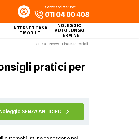
Serve assistenza?
011 04 00 408
NOLEGGIO
INTERNET CASA
AUTO LUNGO
E MOBILE
TERMINE
Guida
News
Linee editoriali
nsigli pratici per
Noleggio SENZA ANTICIPO
 gli automobilisti ne conoscono nel