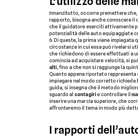
L’utilizzo delle m
Innanzitutto, occorre premettere che, 
rapporto, bisogna anche conoscere il 
che il guidatore eserciti attivamente 
potenzialità delle auto equipaggiate c
6. Di queste, la prima viene impiegata
circostanze in cui essa può rivelarsi ut
che richiedono di essere effettuati a 
comincia ad acquistare velocità, si p
alti
, fino a che non si raggiunge la qui
Quanto appena riportato rappresenta u
impiegare nel modo corretto richiede be
guida, si insegna che il metodo miglio
sguardo al
contagiri
e controllare il
nu
inserire una marcia superiore, che cor
affronteremo il tema in modo più dettag
I rapporti dell’au