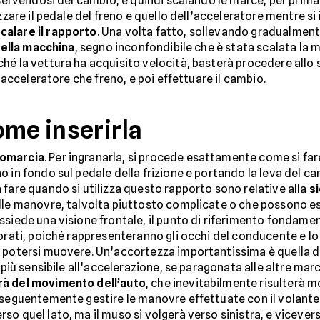
à servendosi del cambio, e quindi scalando le marce, per pri
izzare il pedale del freno e quello dell’acceleratore mentre si 
calare il rapporto
. Una volta fatto, sollevando gradualmente
ella macchina
, segno inconfondibile che è stata scalata la m
hé la vettura ha acquisito velocità, basterà procedere allo 
a acceleratore che freno, e poi effettuare il cambio.
ome inserirla
romarcia
. Per ingranarla, si procede esattamente come si far
o in fondo sul pedale della frizione e portando la leva del c
 fare quando si utilizza questo rapporto sono relative alla
s
lle manovre, talvolta piuttosto complicate o che possono es
ssiede una visione frontale, il punto di riferimento fondame
torati, poiché rappresenteranno gli occhi del conducente e lo
r potersi muovere. Un’accortezza importantissima è quella 
 più sensibile all’accelerazione, se paragonata alle altre marc
rà del movimento dell’auto
, che inevitabilmente risulterà 
nseguentemente gestire le manovre effettuate con il volante:
o quel lato, ma il muso si volgerà verso sinistra, e vicevers