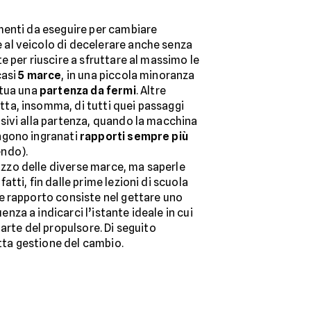
menti da eseguire per cambiare
 al veicolo di decelerare anche senza
 per riuscire a sfruttare al massimo le
casi
5 marce
, in una piccola minoranza
ttua una
partenza da fermi
. Altre
tta, insomma, di tutti quei passaggi
sivi alla partenza, quando la macchina
ngono ingranati
rapporti sempre più
endo).
zzo delle diverse marce, ma saperle
ti, fin dalle prime lezioni di scuola
e rapporto consiste nel gettare uno
nza a indicarci l’istante ideale in cui
arte del propulsore. Di seguito
etta gestione del cambio.