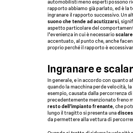
automobilisti meno esperti possono r
rapporto abbiamo già parlato, ed è la t
ingranare il rapporto successivo. Un a
suono che tende ad acutizzarsi
, sign
aspetto particolare del comportamento
l’evenienza in cui è necessario
scalare
accentuato, al punto che, anche facend
proprio perché il rapporto è eccessiva
Ingranare e scalar
In generale, e in accordo con quanto a
quando la macchina perde velocità, la 
esempio, causata dalla percorrenza di un
precedentemente menzionato freno mo
resto dell’impianto frenante
, che pot
lungo il tragitto si presenta una
disces
da permettere alla vettura di percorrer