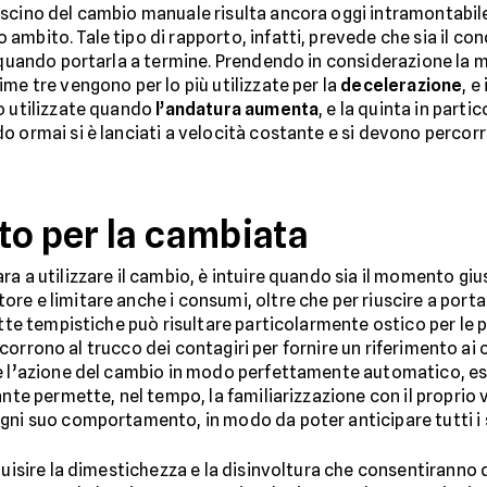
ascino del cambio manuale risulta ancora oggi intramontabile
ambito. Tale tipo di rapporto, infatti, prevede che sia il c
 quando portarla a termine. Prendendo in considerazione la m
me tre vengono per lo più utilizzate per la
decelerazione
, e
o utilizzate quando
l’andatura aumenta
, e la quinta in part
 ormai si è lanciati a velocità costante e si devono percorre
to per la cambiata
ra a utilizzare il cambio, è intuire quando sia il momento gi
e e limitare anche i consumi, oltre che per riuscire a portar
rette tempistiche può risultare particolarmente ostico per le
e ricorrono al trucco dei contagiri per fornire un riferimento a
are l’azione del cambio in modo perfettamente automatico, 
ante permette, nel tempo, la familiarizzazione con il proprio
gni suo comportamento, in modo da poter anticipare tutti i s
uisire la dimestichezza e la disinvoltura che consentiranno di