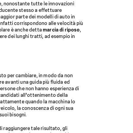
, nonostante tutte le innovazioni
onducente stesso a effettuare
aggior parte dei modelli di auto in
 infatti corrispondono alle velocità più
icolare è anche detta
marcia di riposo
,
re dei lunghi tratti, ad esempio in
usto per cambiare, in modo da non
e avanti una guida più fluida ed
 persone che non hanno esperienza di
i candidati all’ottenimento della
esattamente quando la macchina lo
 veicolo, la conoscenza di ogni sua
uoi bisogni.
 raggiungere tale risultato, gli