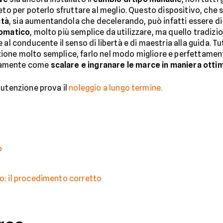
eto per poterlo sfruttare al meglio. Questo dispositivo, che 
ità
, sia aumentandola che decelerando, può infatti essere di 
omatico
, molto più semplice da utilizzare, ma quello tradizi
 al conducente il senso di libertà e di maestria alla guida. T
one molto semplice, farlo nel modo migliore e perfettamente
tamente come
scalare e ingranare le marce in maniera otti
nutenzione prova il
noleggio a lungo termine.
o
to: il procedimento corretto