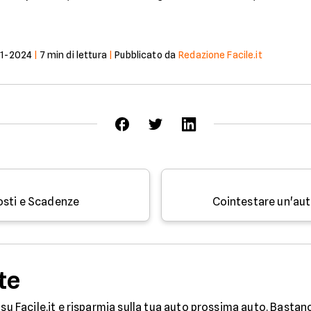
01-2024
|
7
min di lettura
|
Pubblicato da
Redazione Facile.it
osti e Scadenze
Cointestare un'auto
te
su Facile.it e risparmia sulla tua auto prossima auto. Bastan