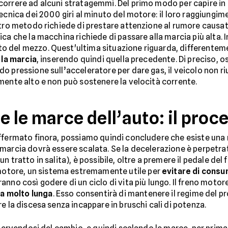
icorrere ad alcuni stratagemmi. Del primo modo per capire 
ecnica dei 2000 giri al minuto del motore: il loro raggiungim
ltro metodo richiede di prestare attenzione al rumore causa
ifica che la macchina richiede di passare alla marcia più alta. 
 del mezzo. Quest'ultima situazione riguarda, differenteme
 la marcia
, inserendo quindi quella precedente. Di preciso,
o pressione sull’acceleratore per dare gas, il veicolo non ri
mente alto e non può sostenere la velocità corrente.
e le marce dell’auto: il pro
ffermato finora, possiamo quindi concludere che esiste una 
marcia dovrà essere scalata. Se la decelerazione è perpetra
 tratto in salita), è possibile, oltre a premere il pedale del 
tore, un sistema estremamente utile per
evitare di consum
ranno così godere di un ciclo di vita più lungo. Il freno motore
a molto lunga
. Esso consentirà di mantenere il regime del p
e la discesa senza incappare in bruschi cali di potenza.