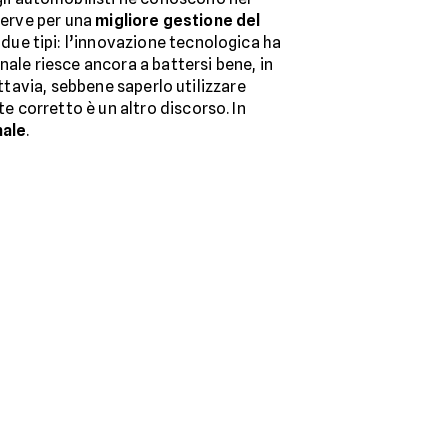
serve per una
migliore gestione del
due tipi: l’innovazione tecnologica ha
onale riesce ancora a battersi bene, in
uttavia, sebbene saperlo utilizzare
 corretto è un altro discorso. In
male
.