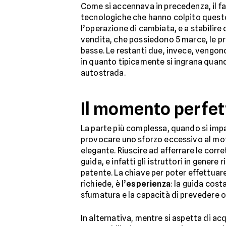
Come si accennava in precedenza, il f
tecnologiche che hanno colpito questo 
l’operazione di cambiata, e a stabilire
vendita, che possiedono 5 marce, le pri
basse. Le restanti due, invece, vengon
in quanto tipicamente si ingrana quando
autostrada.
Il momento perfet
La parte più complessa, quando si impa
provocare uno sforzo eccessivo al motor
elegante. Riuscire ad afferrare le cor
guida, e infatti gli istruttori in gener
patente. La chiave per poter effettu
richiede, è l’
esperienza
: la guida cost
sfumatura e la capacità di prevedere o
In alternativa, mentre si aspetta di acq