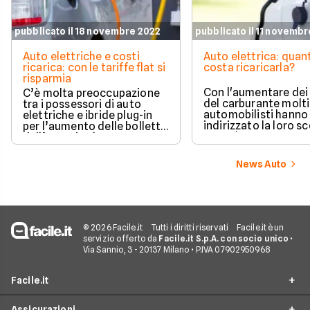
pubblicato il 18 novembre 2022
pubblicato il 11 novemb
Auto elettriche e costi
Auto elettrica: quan
ricarica: con le tariffe flat si
costa ricaricarla?
risparmia
Con l'aumentare dei
C’è molta preoccupazione
del carburante molti
tra i possessori di auto
automobilisti hanno
elettriche e ibride plug-in
indirizzato la loro sc
per l’aumento delle bollette
verso le auto a zero
dell’energia che
emissioni, ma consi
inevitabilmente ricade sui
anche il caro energia
costi delle ricariche, col
News Auto
spontaneo domandar
rischio di pagare cifre un
puntare verso un'au
tempo impensabili. Tuttavia
elettrica sia ancora
l’elettrico è ancora
conveniente e quali 
ampiamente conveniente.
oggi i costi di ricaric
© 2026 Facile.it
Tutti i diritti riservati
Facile.it è un
servizio offerto da
Facile.it S.p.A. con socio unico
•
Via Sannio, 3 - 20137 Milano • P.IVA 07902950968
Facile.it
Assicurazioni