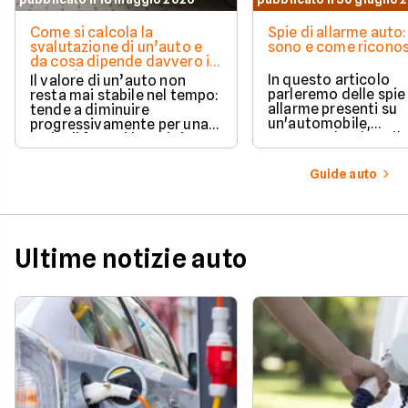
Come si calcola la
Spie di allarme auto:
svalutazione di un’auto e
sono e come riconos
da cosa dipende davvero il
suo valore
In questo articolo
Il valore di un’auto non
parleremo delle spie
resta mai stabile nel tempo:
allarme presenti su
tende a diminuire
un'automobile,
progressivamente per una
comprendendone il
serie di fattori legati sia
significato una per u
all’utilizzo quotidiano sia
questo modo sarà po
all’evoluzione del mercato.
Guide auto
sapere quale
comportamento ado
in ogni situazione.
Ultime notizie auto