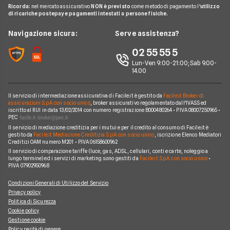
Noleggio Lungo Termine Senza Anticipo
Migliori Prestiti
Mappa del sito
Ricorda:
nel mercato assicurativo
NON è previsto
come metodo di pagamento l'
utilizzo
Notizie Luce e gas
Notizie Trading
Offerte Telefonia Mobile Partita Iva
di ricariche postepay e pagamenti intestati a persone fisiche.
Noleggio Lungo Termine Auto Usate
Prestito per ristrutturazione
Facile.it Corporate
Notizie Telefonia Mobile
Navigazione sicura:
Serve assistenza?
Noleggio Lungo Termine Auto Elettriche
Notizie Finanziamenti
Facile.it Club
Notizie TV a pagamento
02 55 55 5
Notizie noleggio
We're hiring!
Lavora in Facile.it
Lun-Ven 9:00-21:00; Sab 9.00-
14.00
Il servizio di intermediazione assicurativa di Facile.it è gestito da
Facile.it Broker di
assicurazioni S.p.A. con socio unico
, broker assicurativo regolamentato dall'IVASS ed
iscritto al RUI in data 13/02/2014 con numero registrazione B000480264 • P.IVA 08007250965 •
PEC
Il servizio di mediazione creditizia per i mutui e per il credito al consumo di Facile.it è
gestito da
Facile.it Mediazione Creditizia S.p.A. con socio unico
, iscrizione Elenco Mediatori
Creditizi OAM numero M201 • P.IVA 06158600962
Il servizio di comparazione tariffe (luce, gas, ADSL, cellulari, conti e carte, noleggio a
lungo termine) ed i servizi di marketing sono gestiti da
Facile.it S.p.A. con socio unico
•
P.IVA 07902950968
Condizioni Generali di Utilizzo del Servizio
Privacy policy
Politica di Sicurezza
Cookie policy
Gestione cookie
Policy parità di genere