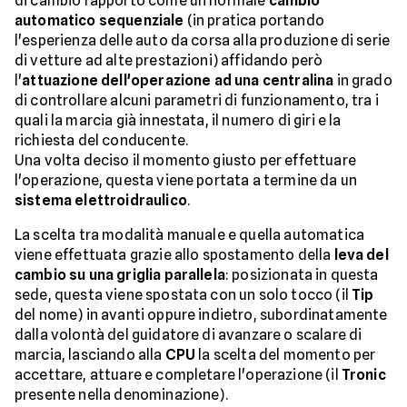
di cambio rapporto come un normale
cambio
automatico sequenziale
(in pratica portando
l'esperienza delle auto da corsa alla produzione di serie
di vetture ad alte prestazioni) affidando però
l'
attuazione dell'operazione ad una centralina
in grado
di controllare alcuni parametri di funzionamento, tra i
quali la marcia già innestata, il numero di giri e la
richiesta del conducente.
Una volta deciso il momento giusto per effettuare
l'operazione, questa viene portata a termine da un
sistema elettroidraulico
.
La scelta tra modalità manuale e quella automatica
viene effettuata grazie allo spostamento della
leva del
cambio su una griglia parallela
: posizionata in questa
sede, questa viene spostata con un solo tocco (il
Tip
del nome) in avanti oppure indietro, subordinatamente
dalla volontà del guidatore di avanzare o scalare di
marcia, lasciando alla
CPU
la scelta del momento per
accettare, attuare e completare l'operazione (il
Tronic
presente nella denominazione).