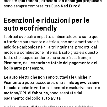
mentre
i più recenti, efficienti ed ecologici propulsori
sono sempre compresi tra
Euro 4
ed
Euro 6
.
Esenzioni e riduzioni per le
auto ecofriendly
I soli autoveicoli a impatto ambientale zero sono quelli
a trazione puramente elettrica, che non emettono né
anidride carbonica né gli altri inquinanti prodotti dai
motori a combustione interna. È solo grazie a questo
fatto che acquistandone uno si potrà usufruire, in
Piemonte, dell’
esenzione totale dal pagamento del
bollo auto
per sempre.
Le auto elettriche non sono
tuttavia
le uniche
in
Piemonte a poter accedere a una simile
agevolazione
fiscale
: anche le vetture alimentate esclusivamente a
metano/GPL di fabbrica,
sono esentate dal
pagamento del bollo auto a vita.