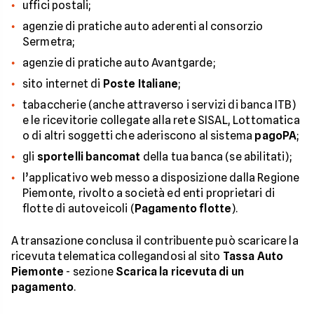
uffici postali;
agenzie di pratiche auto aderenti al consorzio
Sermetra;
agenzie di pratiche auto Avantgarde;
sito internet di
Poste
Italiane
;
tabaccherie (anche attraverso i servizi di banca ITB)
e le ricevitorie collegate alla rete SISAL, Lottomatica
o di altri soggetti che aderiscono al sistema
pagoPA
;
gli
sportelli
bancomat
della tua banca (se abilitati);
l’applicativo web messo a disposizione dalla Regione
Piemonte, rivolto a società ed enti proprietari di
flotte di autoveicoli (
Pagamento flotte
).
A transazione conclusa il contribuente può scaricare la
ricevuta telematica collegandosi al sito
Tassa Auto
Piemonte
- sezione
Scarica la ricevuta di un
pagamento
.