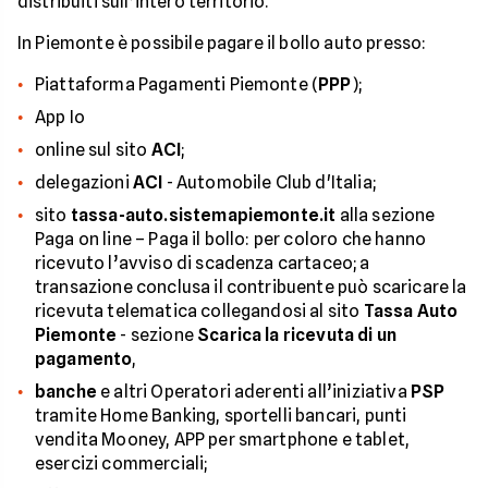
distribuiti sull’intero territorio.
In Piemonte è possibile pagare il bollo auto presso:
Piattaforma Pagamenti Piemonte (
PPP
);
App Io
online sul sito
ACI
;
delegazioni
ACI
- Automobile Club d'Italia;
sito
tassa-auto.sistemapiemonte.it
alla sezione
Paga on line – Paga il bollo: per coloro che hanno
ricevuto l’avviso di scadenza cartaceo; a
transazione conclusa il contribuente può scaricare la
ricevuta telematica collegandosi al sito
Tassa Auto
Piemonte
- sezione
Scarica la ricevuta di un
pagamento
,
banche
e altri Operatori aderenti all’iniziativa
PSP
tramite Home Banking, sportelli bancari, punti
vendita Mooney, APP per smartphone e tablet,
esercizi commerciali;