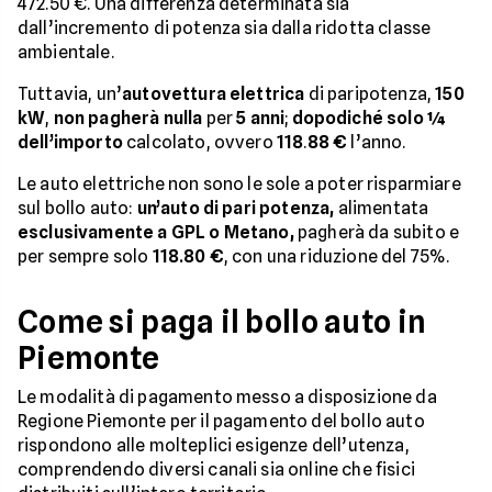
472.50 €. Una differenza determinata sia
dall’incremento di potenza sia dalla ridotta classe
ambientale.
Tuttavia, un’
autovettura elettrica
di paripotenza,
150
kW
,
non pagherà nulla
per
5 anni
;
dopodiché solo ¼
dell’importo
calcolato, ovvero
118
.
88 €
l’anno.
Le auto elettriche non sono le sole a poter risparmiare
sul bollo auto:
un’auto di pari potenza,
alimentata
esclusivamente a GPL o Metano,
pagherà da subito e
per sempre solo
118.80 €
, con una riduzione del 75%.
Come si paga il bollo auto in
Piemonte
Le modalità di pagamento messo a disposizione da
Regione Piemonte per il pagamento del bollo auto
rispondono alle molteplici esigenze dell’utenza,
comprendendo diversi canali sia online che fisici