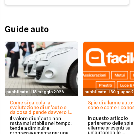
Guide auto
pubblicato il 18 maggio 2026
pubblicato il 30 giugno 
Come si calcola la
Spie di allarme auto:
svalutazione di un’auto e
sono e come riconos
da cosa dipende davvero il
suo valore
In questo articolo
Il valore di un’auto non
parleremo delle spie
resta mai stabile nel tempo:
allarme presenti su
tende a diminuire
un'automobile,
progressivamente per una