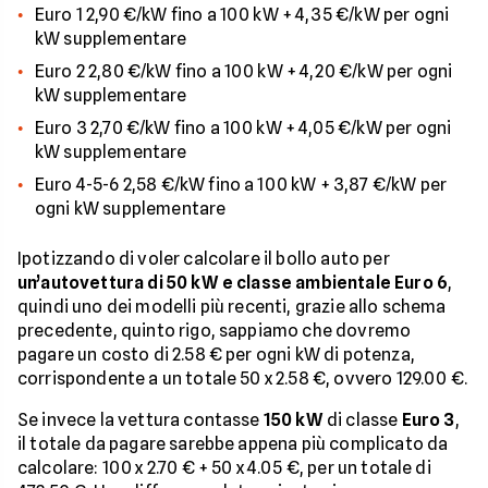
Euro 1 2,90 €/kW fino a 100 kW + 4,35 €/kW per ogni
kW supplementare
Euro 2 2,80 €/kW fino a 100 kW + 4,20 €/kW per ogni
kW supplementare
Euro 3 2,70 €/kW fino a 100 kW + 4,05 €/kW per ogni
kW supplementare
Euro 4-5-6 2,58 €/kW fino a 100 kW + 3,87 €/kW per
ogni kW supplementare
Ipotizzando di voler calcolare il bollo auto per
un’autovettura di 50 kW e classe ambientale Euro 6
,
quindi uno dei modelli più recenti, grazie allo schema
precedente, quinto rigo, sappiamo che dovremo
pagare un costo di 2.58 € per ogni kW di potenza,
corrispondente a un totale 50 x 2.58 €, ovvero 129.00 €.
Se invece la vettura contasse
150
kW
di classe
Euro 3
,
il totale da pagare sarebbe appena più complicato da
calcolare: 100 x 2.70 € + 50 x 4.05 €, per un totale di