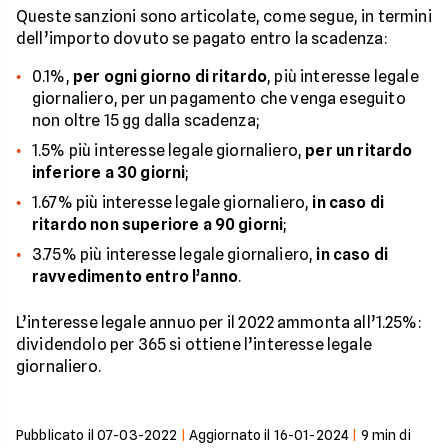
Queste sanzioni sono articolate, come segue, in termini
dell’importo dovuto se pagato entro la scadenza:
0.1%,
per ogni giorno di ritardo
, più interesse legale
giornaliero, per un pagamento che venga eseguito
non oltre 15 gg dalla scadenza;
1.5% più interesse legale giornaliero,
per un ritardo
inferiore a 30 giorni
;
1.67% più interesse legale giornaliero,
in caso di
ritardo non superiore a 90 giorni
;
3.75% più interesse legale giornaliero,
in caso di
ravvedimento entro l’anno
.
L’interesse legale annuo per il 2022 ammonta all’1.25%:
dividendolo per 365 si ottiene l’interesse legale
giornaliero.
Pubblicato il
07-03-2022
|
Aggiornato il
16-01-2024
|
9
min di