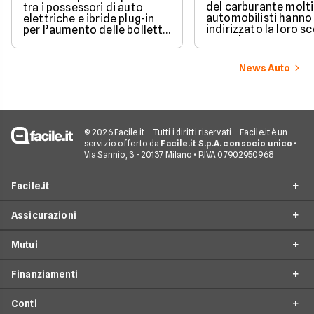
del carburante molti
tra i possessori di auto
automobilisti hanno
elettriche e ibride plug-in
indirizzato la loro sc
per l’aumento delle bollette
verso le auto a zero
dell’energia che
emissioni, ma consi
inevitabilmente ricade sui
anche il caro energia
costi delle ricariche, col
News Auto
spontaneo domandar
rischio di pagare cifre un
puntare verso un'au
tempo impensabili. Tuttavia
elettrica sia ancora
l’elettrico è ancora
conveniente e quali 
ampiamente conveniente.
oggi i costi di ricaric
© 2026 Facile.it
Tutti i diritti riservati
Facile.it è un
servizio offerto da
Facile.it S.p.A. con socio unico
•
Via Sannio, 3 - 20137 Milano • P.IVA 07902950968
Facile.it
Assicurazioni
Chi siamo
Mutui
Perché scegliere Facile.it
RC Auto
Spot TV
Finanziamenti
Preventivo Assicurazioni Auto
Mutui Prima Casa
Facile.it Store
Assicurazioni Moto
Conti
Surroga Mutuo
Prestiti online
Opinioni e recensioni