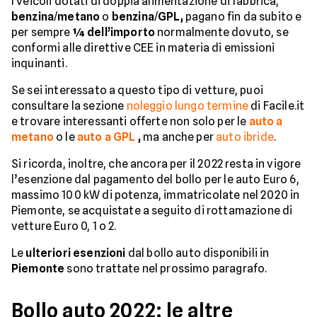
I veicoli dotati di doppia alimentazione di fabbrica,
benzina
/
metano
o
benzina
/
GPL,
pagano fin da subito e
per sempre
¼ dell’importo
normalmente dovuto, se
conformi alle direttive CEE in materia di emissioni
inquinanti.
Se sei interessato a questo tipo di vetture, puoi
consultare la sezione
noleggio lungo termine
di Facile.it
e trovare interessanti offerte non solo per le
auto a
metano
o le
auto a GPL
,
ma anche per
auto ibride
.
Si ricorda, inoltre, che ancora per il 2022 resta in vigore
l’esenzione dal pagamento del bollo per le auto Euro 6,
massimo 100 kW di potenza, immatricolate nel 2020 in
Piemonte, se acquistate a seguito di rottamazione di
vetture Euro 0, 1 o 2.
Le
ulteriori
esenzioni
dal bollo auto disponibili in
Piemonte
sono trattate nel prossimo paragrafo.
Bollo auto 2022: le altre