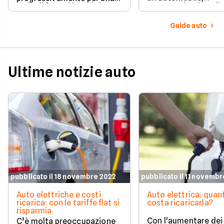
comprendendone il
serie di fattori legati sia
significato una per u
all’utilizzo quotidiano sia
questo modo sarà po
all’evoluzione del mercato.
Guide auto
sapere quale
comportamento ado
in ogni situazione.
Ultime notizie auto
pubblicato il 18 novembre 2022
pubblicato il 11 novemb
Auto elettriche e costi
Auto elettrica: quan
ricarica: con le tariffe flat si
costa ricaricarla?
risparmia
Con l'aumentare dei
C’è molta preoccupazione