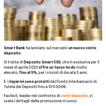
Smart Bank
ha lanciato sul mercato
un nuovo
conto
deposito
.
Si tratta di
Deposito Smart 5X5
, che in esclusiva per il
mese di aprile 2023
offre un tasso lordo
molto
elevato,
fino al 5%
, per i vincoli di durata 5 anni.
E i
risparmi sono protetti
dal Fondo Interbancario di
Tutela dei Depositi fino a 100.000€.
Facile.it, leader nel confronto di
conti deposito
, vi
svela i dettagli della promozione in corso.