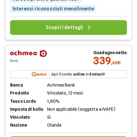
Interessi riconosciuti mensilmente
Scopri i dettagli
Guadagno netto
339
,60€
Apri il conto
online
in
5 minuti
!
Banca
Achmea Bank
Prodotto
Vincolato, 12 mesi
Tasso Lordo
1,80%
Imposta di bollo
Non applicabile (soggetta a IVAFE)
Vincolato
Sì
Nazione
Olanda