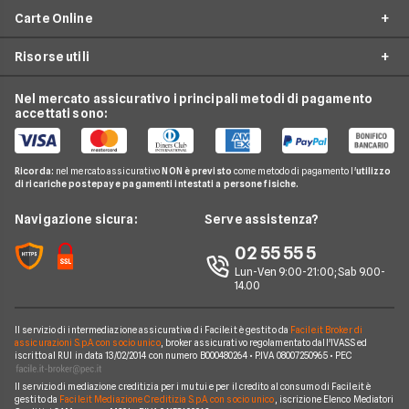
Internet Casa
Conto Deposito
Carte Online
Conto Corrente Zero Spese
American Express
Luce e Gas
Carta di Credito'
Conto Corrente Giovani
Risorse utili
Unicredit
Conti e Carte
Mastercard
Carta Prepagata
Confronto Carte di Credito
Banca Intesa
Telefonia Mobile
Nexi
Nel mercato assicurativo i principali metodi di pagamento
Carte di Credito Aziendali
Guida Conti
Migliori Carte Prepagate
accettati sono:
CheBanca!
Pay TV
Hype
Investimenti e Risparmi
Domande Conti
Carte Revolving
Findomestic
Noleggio Lungo Termine
N26
Glossario Conti
Carta conto
Ricorda:
nel mercato assicurativo
NON è previsto
come metodo di pagamento l'
utilizzo
Hello Bank!
News
Revolut
di ricariche postepay e pagamenti intestati a persone fisiche.
Notizie Conti
Piattaforme di Trading
Webank
Chi siamo
Navigazione sicura:
Serve assistenza?
Argomenti in evidenza Conti
YouBanking
Perché scegliere Facile.it
02 55 55 5
Prodotti Conti
Fineco
Contatti
Lun-Ven 9:00-21:00; Sab 9.00-
14.00
Banche e finanziarie
Mappa del sito
Il servizio di intermediazione assicurativa di Facile.it è gestito da
Facile.it Broker di
assicurazioni S.p.A. con socio unico
, broker assicurativo regolamentato dall'IVASS ed
iscritto al RUI in data 13/02/2014 con numero B000480264 • P.IVA 08007250965 • PEC
Il servizio di mediazione creditizia per i mutui e per il credito al consumo di Facile.it è
gestito da
Facile.it Mediazione Creditizia S.p.A. con socio unico
, iscrizione Elenco Mediatori