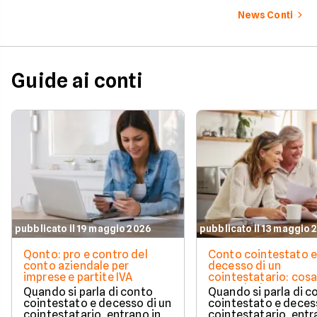
personali per completare
News Conti
l'attivazione in pochissimi
minuti. Scopri subito tutti i
requisiti e i passaggi
necessari per iniziare!
Guide ai conti
pubblicato il 19 maggio 2026
pubblicato il 13 maggio 
Qonto: pro e contro del
Conto cointestato 
conto aziendale per
decesso di un
imprese e partite IVA
cointestatario: cos
succede davvero tr
Quando si parla di conto
Quando si parla di c
blocchi, quote e
cointestato e decesso di un
cointestato e deces
successione
cointestatario, entrano in
cointestatario, entr