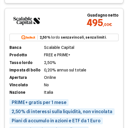
Guadagno netto
495
,00€
2,50%
lordo
senza vincoli
,
senza limiti
.
Banca
Scalable Capital
Prodotto
FREE e PRIME+
Tasso lordo
2,50%
Imposta di bollo
0,20% annuo sul totale
Apertura
Online
Vincolato
No
Nazione
Italia
PRIME+ gratis per 1 mese
2,50% di interessi sulla liquidità, non vincolata
Piani di accumulo in azioni e ETF da 1 Euro