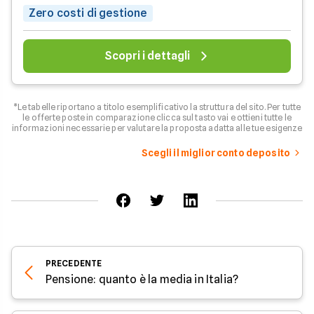
Zero costi di gestione
Scopri i dettagli
*Le tabelle riportano a titolo esemplificativo la struttura del sito. Per tutte
le offerte poste in comparazione clicca sul tasto vai e ottieni tutte le
informazioni necessarie per valutare la proposta adatta alle tue esigenze
Scegli il miglior conto deposito
PRECEDENTE
Pensione: quanto è la media in Italia?