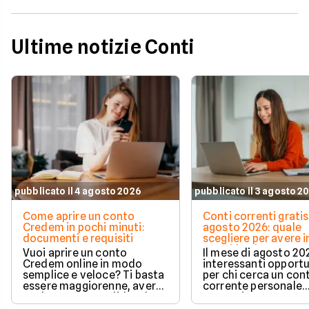
Ultime notizie Conti
pubblicato il 4 agosto 2026
pubblicato il 3 agosto 2
Come aprire un conto
Conti correnti gratis
Credem in pochi minuti:
agosto 2026: quale
documenti e requisiti
scegliere per avere i
e cashback?
Vuoi aprire un conto
Il mese di agosto 20
Credem online in modo
interessanti opport
semplice e veloce? Ti basta
per chi cerca un con
essere maggiorenne, avere
corrente personale
un documento valido o lo
conveniente e a zer
SPID e preparare pochi dati