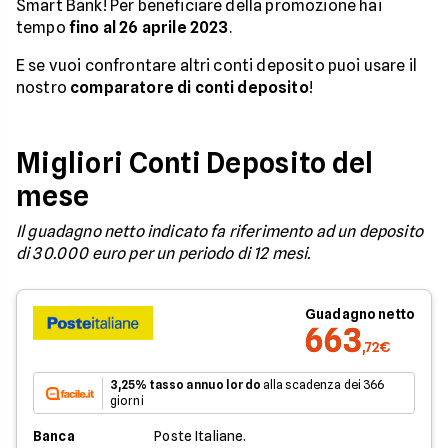
Smart Bank! Per beneficiare della promozione hai
tempo
fino al 26 aprile 2023
.
E se vuoi confrontare altri conti deposito puoi usare il
nostro
comparatore di conti deposito
!
Migliori Conti Deposito del
mese
Il guadagno netto indicato fa riferimento ad un deposito
di 30.000 euro per un periodo di 12 mesi.
Guadagno netto
663
,72€
3,25% tasso annuo lordo
alla scadenza dei 366
giorni
Banca
Poste Italiane.