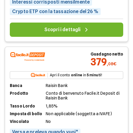
Interessi corrisposti mensilmente
Crypto ETP con la tassazione del 26 %
Scopri i dettagli
Guadagno netto
379
,08€
Apri il conto
online
in
5 minuti
!
Banca
Raisin Bank
Prodotto
Conto di benvenuto Facile.it Deposit di
Raisin Bank
Tasso Lordo
1,85%
Imposta di bollo
Non applicabile (soggetta a IVAFE)
Vincolato
No
Versa e preleva quando vuoi*