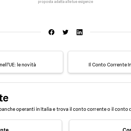
proposta adatta alle tue esigenze
ell'UE: le novità
Il Conto Corrente 
te
banche operanti in Italia e trova il conto corrente o il conto
ente
Con