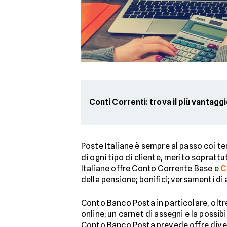
Conti Correnti: trova il più vantagg
Poste Italiane è sempre al passo coi tem
di ogni tipo di cliente, merito soprattu
Italiane offre Conto Corrente Base e
C
della pensione; bonifici; versamenti di
Conto Banco Posta in particolare, oltre
online; un carnet di assegni e la possib
Conto Banco Posta prevede offre divers