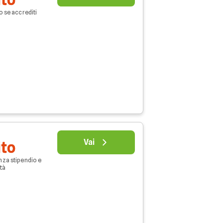
o se accrediti
Vai
ito
nza stipendio e
età