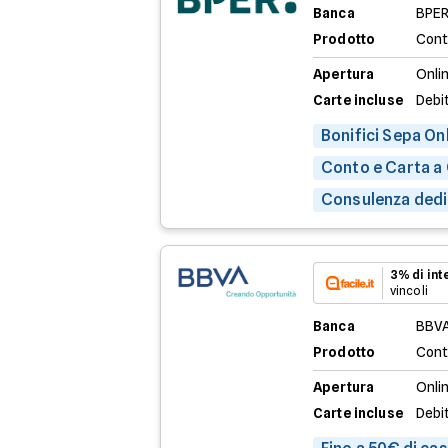
Banca
BPER
Prodotto
Cont
Apertura
Onli
Carte incluse
Debit
Bonifici Sepa Onl
Conto e Carta a
Consulenza dedic
3% di in
vincoli
Banca
BBV
Prodotto
Cont
Apertura
Onli
Carte incluse
Debi