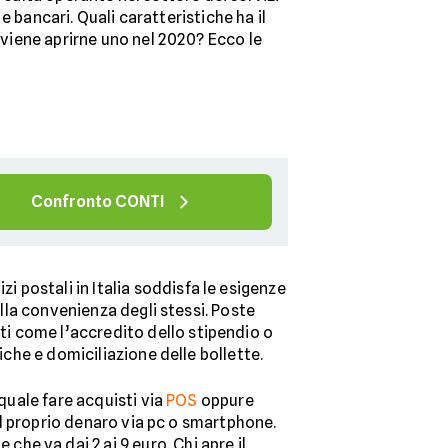
e bancari. Quali caratteristiche ha il
viene aprirne uno nel 2020? Ecco le
Confronto CONTI
i postali in Italia soddisfa le esigenze
ella convenienza degli stessi. Poste
ti come l’accredito dello stipendio o
niche e domiciliazione delle bollette.
 quale fare acquisti via
POS
oppure
 il proprio denaro via pc o smartphone.
e va dai 2 ai 9 euro. Chi apre il