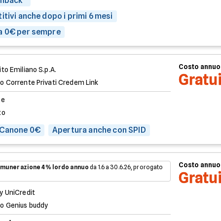
shback*
itivi anche dopo i primi 6 mesi
a 0€ per sempre
Costo annuo
to Emiliano S.p.A.
Gratu
o Corrente Privati Credem Link
ne
to
 Canone 0€
Apertura anche con SPID
Costo annuo
munerazione 4% lordo annuo
da 1.6 a 30.6.26, prorogato
Gratu
y UniCredit
o Genius buddy