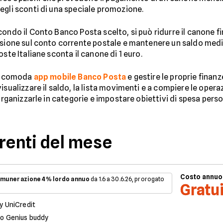
egli sconti di una speciale promozione.
condo il Conto Banco Posta scelto, si può ridurre il canone f
nsione sul conto corrente postale e mantenere un saldo medi
ste Italiane sconta il canone di 1 euro.
la comoda
app mobile Banco Posta
e gestire le proprie finan
isualizzare il saldo, la lista movimenti e a compiere le opera
organizzarle in categorie e impostare obiettivi di spesa perso
rrenti del mese
Costo annuo
munerazione 4% lordo annuo
da 1.6 a 30.6.26, prorogato
Gratu
y UniCredit
o Genius buddy