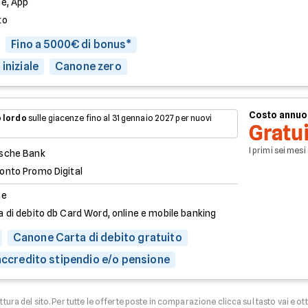
ne, App
to
Fino a 5000€ di bonus*
iniziale
Canone zero
Costo annuo
 lordo
sulle giacenze fino al 31 gennaio 2027 per nuovi
Gratu
I primi sei mesi
sche Bank
onto Promo Digital
ne
a di debito db Card Word, online e mobile banking
Canone Carta di debito gratuito
 accredito stipendio e/o pensione
uttura del sito. Per tutte le offerte poste in comparazione clicca sul tasto vai e ot