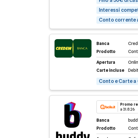
Fino a 50€ di ca
Interessi compet
Conto corrente 
Banca
Credi
Prodotto
Cont
Apertura
Onli
Carte incluse
Debi
Conto e Carte a
Promo re
a 31.8.26
Banca
budd
Prodotto
Cont