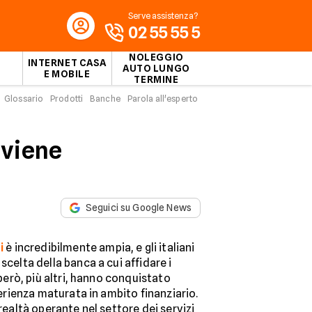
Serve assistenza?
02 55 55 5
NOLEGGIO
INTERNET CASA
AUTO LUNGO
E MOBILE
TERMINE
Glossario
Prodotti
Banche
Parola all'esperto
nviene
Seguici su Google News
i
è incredibilmente ampia, e gli italiani
scelta della banca a cui affidare i
 però, più altri, hanno conquistato
sperienza maturata in ambito finanziario.
 realtà operante nel settore dei servizi