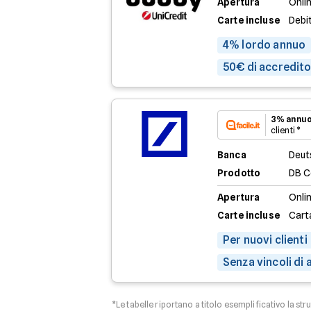
Apertura
Onli
Carte incluse
Debi
4% lordo annuo
50€ di accredito 
3% annuo
clienti *
Banca
Deut
Prodotto
DB C
Apertura
Onli
Carte incluse
Cart
Per nuovi clienti
Senza vincoli di
*Le tabelle riportano a titolo esemplificativo la str