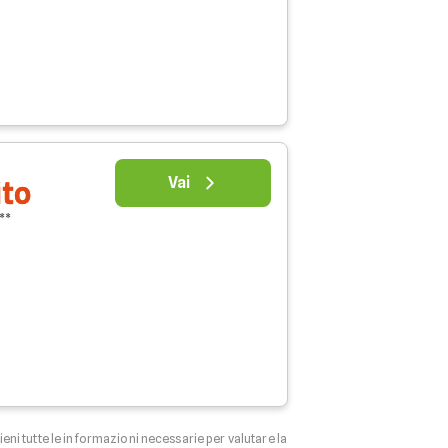
Vai
ito
 **
tieni tutte le informazioni necessarie per valutare la