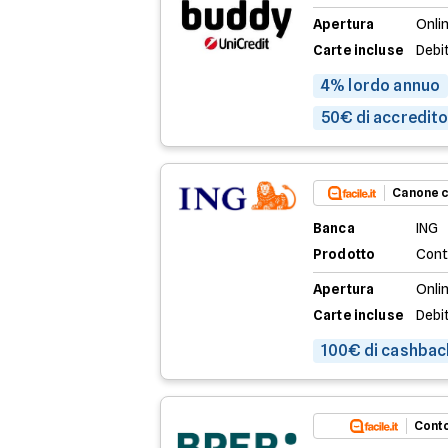
Apertura
Onli
Carte incluse
Debi
4% lordo annuo
50€ di accredito 
Canone c
Banca
ING
Prodotto
Cont
Apertura
Onlin
Carte incluse
Debi
100€ di cashbac
Conto