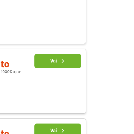
Vai
ito
o 1000€ e per
Vai
ito