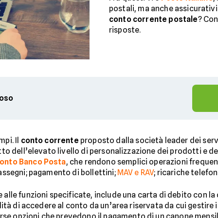
postali, ma anche assicurativi 
conto corrente postale
? Con
risposte.
ioso
pi. Il
conto corrente
proposto dalla società leader dei serviz
tto dell’elevato livello di personalizzazione dei prodotti e d
onto Banco Posta
, che rendono semplici operazioni frequen
 assegni; pagamento di bollettini;
MAV e RAV
; ricariche telefo
 alle funzioni specificate, include una carta di debito con la
ilità di accedere al conto da un’area riservata da cui gestire
e opzioni che prevedono il pagamento di un canone mensile ch