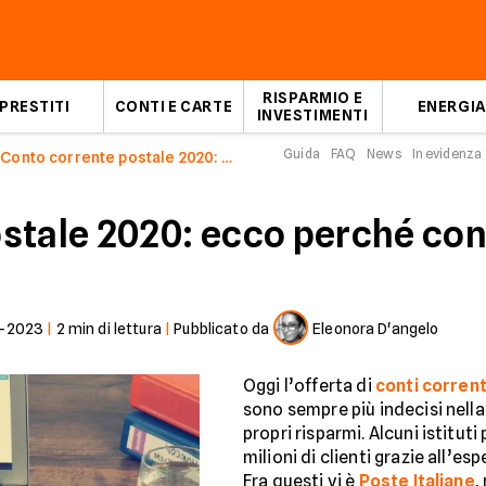
RISPARMIO E
PRESTITI
CONTI E CARTE
ENERGIA
INVESTIMENTI
Guida
FAQ
News
In evidenza
Conto corrente postale 2020: ecco perché conviene
stale 2020: ecco perché co
1-2023
|
2
min di lettura
|
Pubblicato da
Eleonora D'angelo
Oggi l’offerta di
conti corrent
sono sempre più indecisi nella 
propri risparmi. Alcuni istituti
milioni di clienti grazie all’e
Fra questi vi è
Poste Italiane
,