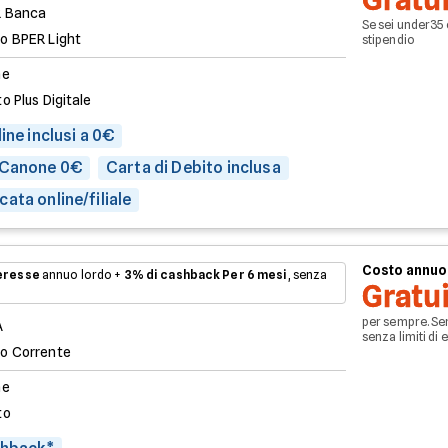
 Banca
Se sei under35 
o BPER Light
stipendio
ne
o Plus Digitale
ine inclusi a 0€
 Canone 0€
Carta di Debito inclusa
ata online/filiale
Costo annuo
teresse
annuo lordo +
3% di cashback
Per 6 mesi
, senza
Gratu
per sempre. Se
A
senza limiti di 
o Corrente
ne
to