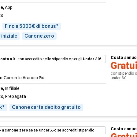
ne, App
to
Fino a 5000€ di bonus*
iniziale
Canone zero
Costo annuo
onto a 0
: con accredito dello stipendio e per gli
Under 30!
Gratu
con stipendio 
o Corrente Arancio Più
under 30
e, In filiale
to, Prepagata
k*
Canone carta debito gratuito
Costo annuo
 a canone zero
se sei under35 o se accrediti stipendio
Gratu