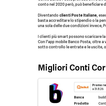
conto nel 2020 però, può beneficiare d
Diventando
clienti Poste Italiane
, ese
basta accreditare lo stipendio o la pe
una sola delle due condizioni invece, Po
I clienti più smart possono scaricare 
Con l’app mobile Banco Posta, oltre a v
sotto controllo le entrate e le uscite, 
Migliori Conti Co
Promo re
a 31.8.26
Banca
budd
Prodotto
Cont