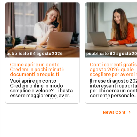
pubblicato il 4 agosto 2026
pubblicato il 3 agosto 2
Come aprire un conto
Conti correnti gratis
Credem in pochi minuti:
agosto 2026: quale
documenti e requisiti
scegliere per avere i
e cashback?
Vuoi aprire un conto
Il mese di agosto 20
Credem online in modo
interessanti opport
semplice e veloce? Ti basta
per chi cerca un con
essere maggiorenne, avere
corrente personale
un documento valido o lo
conveniente e a zer
SPID e preparare pochi dati
personali per completare
News Conti
l'attivazione in pochissimi
minuti. Scopri subito tutti i
requisiti e i passaggi
necessari per iniziare!