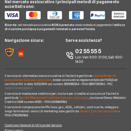
Nexi
Nel mercato assicurativo i principali metodi di pagamento
Carte di Credito Aziendali
Guida Conti
Migliori Carte Prepagate
accettati sono:
CheBanca!
Pay TV
Hype
Investimenti e Risparmi
Domande Conti
Carte Revolving
Findomestic
Noleggio Lungo Termine
N26
Glossario Conti
Carta conto
Ricorda:
nel mercato assicurativo
NON è previsto
come metodo di pagamento l'
utilizzo
Hello Bank!
News
Revolut
di ricariche postepay e pagamenti intestati a persone fisiche.
Notizie Conti
Piattaforme di Trading
Webank
Chi siamo
Navigazione sicura:
Serve assistenza?
Argomenti in evidenza Conti
YouBanking
Perché scegliere Facile.it
02 55 55 5
Prodotti Conti
Fineco
Contatti
Lun-Ven 9:00-21:00; Sab 9.00-
14.00
Banche e finanziarie
Mappa del sito
Il servizio di intermediazione assicurativa di Facile.it è gestito da
Facile.it Broker di
assicurazioni S.p.A. con socio unico
, broker assicurativo regolamentato dall'IVASS ed
iscritto al RUI in data 13/02/2014 con numero B000480264 • P.IVA 08007250965 • PEC
Il servizio di mediazione creditizia per i mutui e per il credito al consumo di Facile.it è
gestito da
Facile.it Mediazione Creditizia S.p.A. con socio unico
, iscrizione Elenco Mediatori
Creditizi OAM numero M201 • P.IVA 06158600962
Il servizio di comparazione tariffe (luce, gas, ADSL, cellulari, conti e carte, noleggio a
lungo termine) ed i servizi di marketing sono gestiti da
Facile.it S.p.A. con socio unico
•
P.IVA 07902950968
Condizioni Generali di Utilizzo del Servizio
Privacy policy