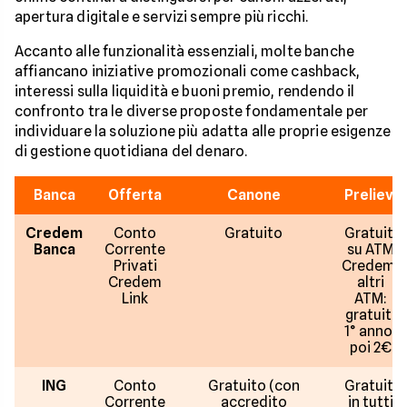
apertura digitale e servizi sempre più ricchi.
Accanto alle funzionalità essenziali, molte banche
affiancano iniziative promozionali come cashback,
interessi sulla liquidità e buoni premio, rendendo il
confronto tra le diverse proposte fondamentale per
individuare la soluzione più adatta alle proprie esigenze
di gestione quotidiana del denaro.
Banca
Offerta
Canone
Prelievi
Credem
Conto
Gratuito
Gratuiti
Banca
Corrente
su ATM
Privati
Credem,
Credem
altri
Link
ATM:
gratuiti
1° anno,
poi 2€
ING
Conto
Gratuito (con
Gratuiti
Corrente
accredito
in tutti