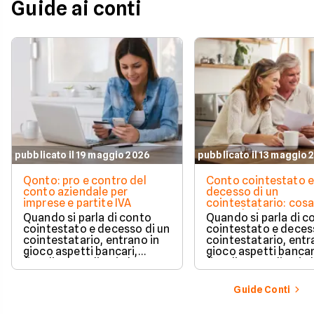
Guide ai conti
pubblicato il 19 maggio 2026
pubblicato il 13 maggio 
Qonto: pro e contro del
Conto cointestato 
conto aziendale per
decesso di un
imprese e partite IVA
cointestatario: cos
succede davvero tr
Quando si parla di conto
Quando si parla di c
blocchi, quote e
cointestato e decesso di un
cointestato e deces
successione
cointestatario, entrano in
cointestatario, entr
gioco aspetti bancari,
gioco aspetti bancar
fiscali ed ereditari che
fiscali ed ereditari c
spesso generano
spesso generano
confusione.
confusione.
Guide Conti