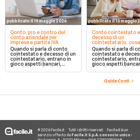
pubblicato il 19 maggio 2026
pubblicato il 13 maggio 
Qonto: pro e contro del
Conto cointestato 
conto aziendale per
decesso di un
imprese e partite IVA
cointestatario: cos
succede davvero tr
Quando si parla di conto
Quando si parla di c
blocchi, quote e
cointestato e decesso di un
cointestato e deces
successione
cointestatario, entrano in
cointestatario, entr
gioco aspetti bancari,
gioco aspetti bancar
fiscali ed ereditari che
fiscali ed ereditari c
spesso generano
spesso generano
confusione.
confusione.
Guide Conti
© 2026 Facile.it
Tutti i diritti riservati
Facile.it è un
servizio offerto da
Facile.it S.p.A. con socio unico
•
Via Sannio, 3 - 20137 Milano • P.IVA 07902950968